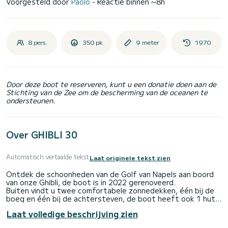
Voorgesteld door
Paolo
- Reactie binnen ~8h
8 pers.
350 pk
9 meter
1970
Door deze boot te reserveren, kunt u een donatie doen aan de
Stichting van de Zee om de bescherming van de oceanen te
ondersteunen.
Over GHIBLI 30
Automatisch vertaalde tekst
Laat originele tekst zien
Ontdek de schoonheden van de Golf van Napels aan boord
van onze Ghibli, de boot is in 2022 gerenoveerd.
Buiten vindt u twee comfortabele zonnedekken, één bij de
boeg en één bij de achtersteven, de boot heeft ook 1 hut
en toilette
Laat volledige beschrijving zien
.CAPRI TOUR:
Het vertrek is gepland voor 10.00 uur vanuit de haven van uw