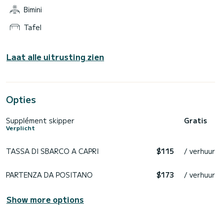
te bewonderen.
Bimini
De kapitein verwelkomt u aan boord met snacks en
prosecco. U krijgt ook frisdranken, strandlakens en
snorkeluitrusting.
Tafel
De terugkeer staat gepland voor 17.00 uur in de haven van
Laat alle uitrusting zien
Opties
Supplément skipper
Gratis
Verplicht
TASSA DI SBARCO A CAPRI
$115
/ verhuur
PARTENZA DA POSITANO
$173
/ verhuur
Show more options