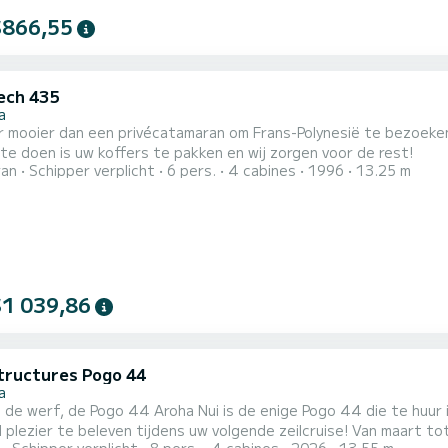
$866,55
ech 435
a
r mooier dan een privécatamaran om Frans-Polynesië te bezoeken
te doen is uw koffers te pakken en wij zorgen voor de rest!
ran
Schipper verplicht
6 pers.
4 cabines
1996
13.25 m
$1 039,86
tructures Pogo 44
a
 de werf, de Pogo 44 Aroha Nui is de enige Pogo 44 die te huur is
e beleven tijdens uw volgende zeilcruise! Van maart tot november bieden wij u een op maat gemaakte cruise aan,