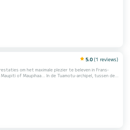
rd Islands: Tahiti, Moorea,
pihaa... ↳ De Tuamotu-eilanden: Fakarava,...
5.0
(1 reviews)
iermee kunt u efficiënt varen onder...