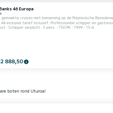
Banks 46 Europa
a
 gemaakte cruises met bemanning op de Polynesische Benedenwin
s van 3 uur
oot
Schipper verplicht
5 pers.
750 PK
1999
15 m
g en benzine voor het bijgebouw. Toegang tot een privé-eiland. Inscheping: Raiatea. 2 klantenhut
soonsbed + 2 eenpersoonsbedden) De boot is voorzien van airco
$2 888,50
bare boten rond Uturoa!
1