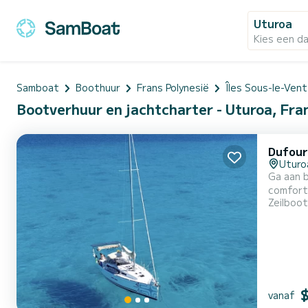
Uturoa
Kies een d
Samboat
Boothuur
Frans Polynesië
Îles Sous-le-Vent
Bootverhuur en jachtcharter - Uturoa, Fra
Dufour
Uturo
Ga aan b
comfort
Zeilboot
geniete
het ontd
zw...
vanaf