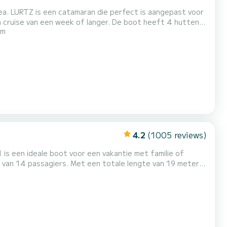
atea. LURTZ is een catamaran die perfect is aangepast voor
week of langer. De boot heeft 4 hutten
 m
 lengte van 12 meter en 80 pk, zal het uw beste vriend
zijn bij het doorbrengen van buitengewone vakanties op de wateren van Île Raiatea Voor uw comfort heeft LURTZ 4 toilet...
4.2
(1005 reviews)
 is een ideale boot voor een vakantie met familie of
e vakanties op de wateren van Île Raiatea Voor uw
IVA OA 6 toiletten met een douche Deze boot is uitgerust met een Full batten grootzeil en een Furlin...