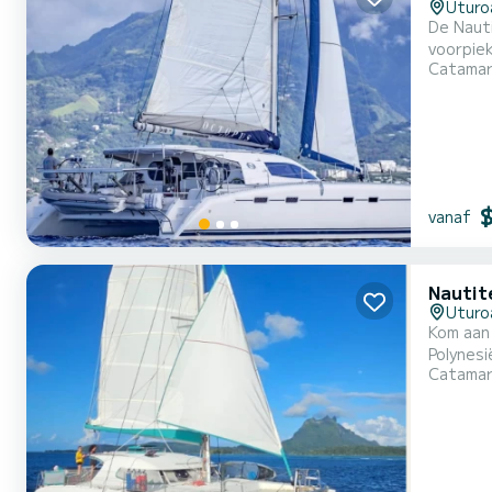
Uturo
De Naut
voorpiek
Catama
18CV bij
vanaf
Nautit
Uturo
Kom aan
Polynesië. Raiate
Catama
verwelkomen wij
heeft ee
ontspann