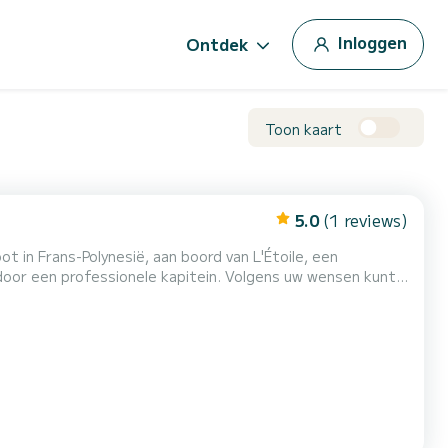
Inloggen
Ontdek
Toon kaart
5.0
(1 reviews)
t in Frans-Polynesië, aan boord van L'Étoile, een
oor een professionele kapitein. Volgens uw wensen kunt u
tief verblijf op zee of gewoon ontspannen momenten en
sagiers (3 hutten). Aan boord: snorkelen, paddleboarden,