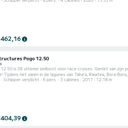
Schipper verplicht
8 pers.
4 cabines
2026
13.55 m
r van uw keuze, om een of meerdere archipels van de bestemming te ontdekken: ↳ De Windwa
.. ↳ De Leeward Islands: Taha'a, Raiatea, Bora-Bora, Maupiti, Mau
$462,16
tructures Pogo 12.50
a
E ultieme zeilboot voor race-cruises. Geniet van zijn prestaties om het maximale plezier te beleven in Frans-
motu-archipel, tussen de
Schipper verplicht
6 pers.
3 cabines
2017
12.18 m
Toau, Tahanea, Tikehau of Rangiroa... De Pogo 12.50 Fast Guy is uitgerust met een hoorn grootzeil, een Solent,
aker, een Code 0, een kluiver en een asymmetrische spinnaker. H
$404,39