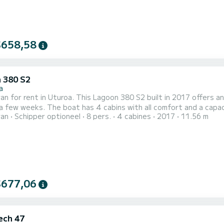
$658,58
 380 S2
a
n for rent in Uturoa. This Lagoon 380 S2 built in 2017 offers an 
all comfort and a capacity of 10 people. With an overall length of 12 meters, it
ran
Schipper optioneel
8 pers.
4 cabines
2017
11.56 m
ur best ally to spend an exceptional vacation on the water in the surroundings of Utu
met2 toilets met douche. Deze boot is uitgerust met een...
$677,06
ech 47