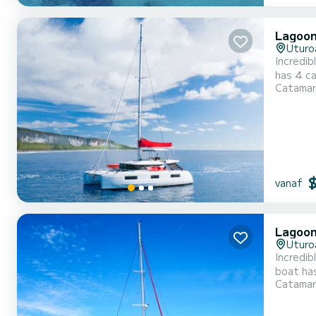
Lagoon
Uturo
Incredibl
has 4 ca
Catama
exceptional vac
b
vanaf
Lagoon
Uturo
Incredib
boat has
Catama
spend an exce