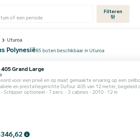
Filteren
atum of een periode
Uturoa
ns Polynesië
85 boten beschikbaar in Uturoa
 405 Grand Large
a
oord voor een privé en op maat gemaakte ervaring op een zeilboo
abele en prestatiegerichte Dufour 405 van 12 meter, begeleid d
Schipper optioneel
7 pers.
3 cabines
2010
12 m
n van een rustige zeiltocht tussen lagunes, een meer participa
ekken van de eilanden. L'Étoile biedt plaats aan maximaal 6 pas
$346,62