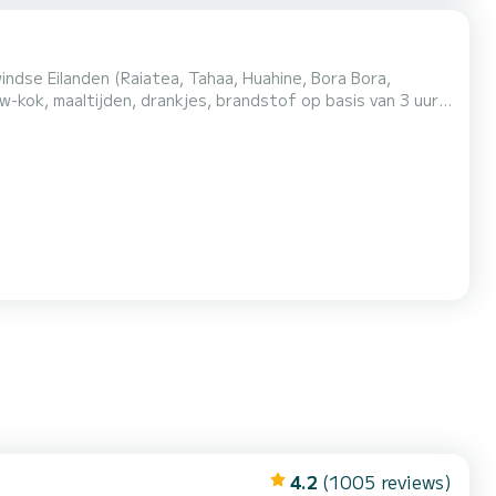
dse Eilanden (Raiatea, Tahaa, Huahine, Bora Bora,
ten (1
nditioning.
4.2
(1005 reviews)