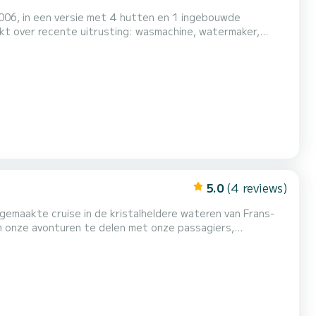
006, in een versie met 4 hutten en 1 ingebouwde
kt over recente uitrusting: wasmachine, watermaker,
5.0
(4 reviews)
emaakte cruise in de kristalheldere wateren van Frans-
kpit voor maaltijden, een ruim voorschip om te