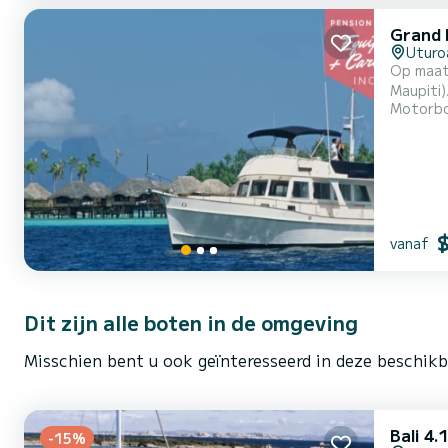
Grand 
Uturo
Op maat
Maupiti). All-inclusive tarief inclusief: Professionele schipper en gastvrouw-kok, maaltijden, drankjes, brandstof op basi
Motorb
varen per da
tweeper
vanaf
Dit zijn alle boten in de omgeving
Misschien bent u ook geïnteresseerd in deze beschik
Bali 4.
-15%