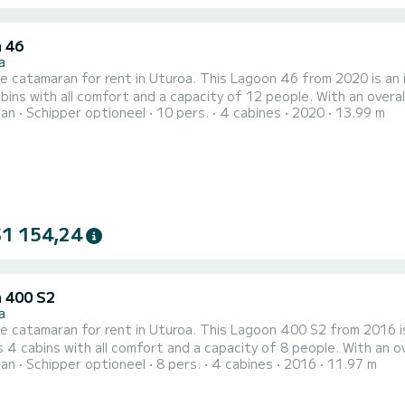
 46
a
e catamaran for rent in Uturoa. This Lagoon 46 from 2020 is an ideal 
bins with all comfort and a capacity of 12 people. With an overall
ran
Schipper optioneel
10 pers.
4 cabines
2020
13.99 m
ation on the water in the surroundings of Uturoa Voor uw comfort heeft Poe Rava 4 toiletten met douche aan
oord. Deze boot is uitgerust met een Full batten mainsail e...
$1 154,24
 400 S2
a
le catamaran for rent in Uturoa. This Lagoon 400 S2 from 2016 is an
 4 cabins with all comfort and a capacity of 8 people. With an ove
ran
Schipper optioneel
8 pers.
4 cabines
2016
11.97 m
ptional vacation on the water in the surroundings of Uturoa Voor uw comfort heeft Poe Reva 2 toiletten
douche aan boord. Deze boot is uitgerust met een Full batten mainsai...