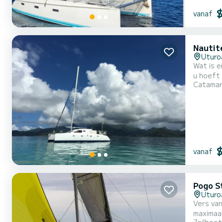
vanaf
Nautit
Uturo
Wat is e
u hoeft 
Catama
vanaf
Pogo S
Uturo
Vers van
maximaal plezier t