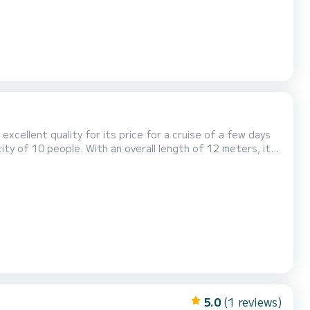
excellent quality for its price for a cruise of a few days
roa Dit Lagoon 380 S2 is uitgerust
5.0
(1 reviews)