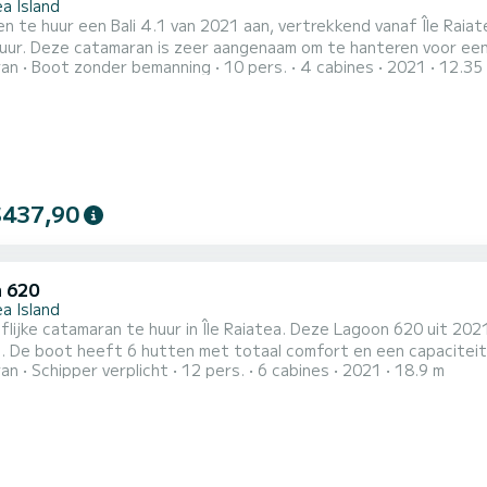
a Island
en te huur een Bali 4.1 van 2021 aan, vertrekkend vanaf Île Rai
uur. Deze catamaran is zeer aangenaam om te hanteren voor een cruise van een 
ran
Boot zonder bemanning
10 pers.
4 cabines
2021
12.35
al comfort en een capaciteit van 10 passagiers. Met een totale
$437,90
 620
a Island
lijke catamaran te huur in Île Raiatea. Deze Lagoon 620 uit 2021
ngte van 19 meter
ran
Schipper verplicht
12 pers.
6 cabines
2021
18.9 m
k, zal het uw beste vriend zijn bij het doorbrengen van buitengewon
comfort heeft DREAM H