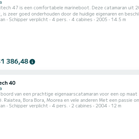
a
itech 47 is een comfortabele marineboot. Deze catamaran uit 2
, is zeer goed onderhouden door de huidige eigenaren en beschi
ran
Schipper verplicht
4 pers.
4 cabines
2005
14.5 m
gebouw, 2-zits kajak, peddel en folie (optioneel).
$1 386,48
ech 40
a
 boord van een prachtige eigenaarscatamaran voor een op maat g
a, Bora Bora, Moorea en vele anderen Met een passie om onze avonturen te delen met onze passagiers,
ran
Schipper verplicht
4 pers.
2 cabines
2004
12 m
 u aan boord van onze volledig uitgeruste boot. De boot biedt plaats aan 4 gasten in 2 tweepersoonshutten,
n volledig uitgeruste keuken, een plancha, een comfortabele coc
en of voor...