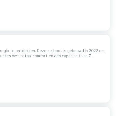
regio te ontdekken. Deze zeilboot is gebouwd in 2022 om
ste vriend zijn bij het doorbrengen van buitengewone