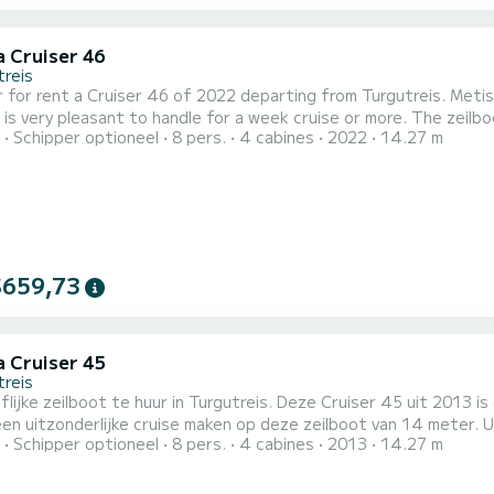
a Cruiser 46
treis
 for rent a Cruiser 46 of 2022 departing from Turgutreis. Metis i
 pleasant to handle for a week cruise or more. The zeilboot is 14 meters in length with 51 horsepower. The 4
Schipper optioneel
8 pers.
4 cabines
2022
14.27 m
date 8 passengers when cruising. Voor uw comfort heeft Metis 3 toiletten met douche aan boord. Het heeft
nde uitrusting: Automatische piloot, Boegschroef, Buitendouche,
$659,73
a Cruiser 45
treis
lijke zeilboot te huur in Turgutreis. Deze Cruiser 45 uit 2013 is
en uitzonderlijke cruise maken op deze zeilboot van 14 meter. 
Schipper optioneel
8 pers.
4 cabines
2013
14.27 m
eren van de 4 hutten met totaal comfort. Deze Cruiser 45 is uitgerust met 3 toiletten met een douche. Deze
uitgerust met een Furling grootzeil en een Furling genua. Het be