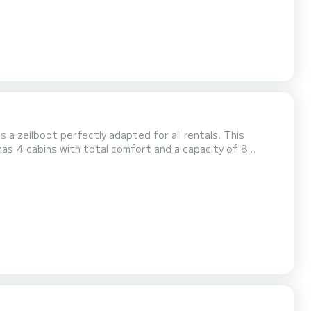
s a zeilboot perfectly adapted for all rentals. This
 be your best friend when spending extraordinary holidays
ts met douche....