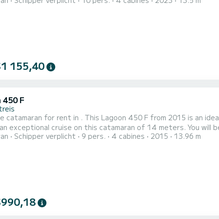
ran
Schipper verplicht
10 pers.
4 cabines
2023
13.5 m
en met een douche. Deze boot is uitgerust met een half-batten grootzeil en een rolgenua. Het heeft de
$1 155,40
 450 F
treis
e catamaran for rent in . This Lagoon 450 F from 2015 is an ideal boat fo
an exceptional cruise on this catamaran of 14 meters. You will
ran
Schipper verplicht
9 pers.
4 cabines
2015
13.96 m
e of its 4 cabins with total comfort. Dit Lagoon 450 F is uitgerust met1 toilet met douche. Het heeft de
$990,18