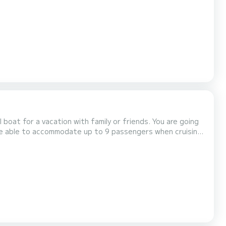
volgende uitrusting: automatische piloot, dekdouche, watermaker, elektrische lier. Aarzel niet om contact met ons op te...
r a vacation with family or friends. You are going
 be able to accommodate up to 9 passengers when cruising
volgende uitrusting: Buitenluidsprekers, Buitendouche, Zonnepaneel, Watermaker, A/C, Elektrische lier. Bo...