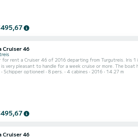
$495,67
a Cruiser 46
treis
 for rent a Cruiser 46 of 2016 departing from Turgutreis. Iris 1 i
 pleasant to handle for a week cruise or more. The boat has 4 cabins with total comfort and a capacity of 8
Schipper optioneel
8 pers.
4 cabines
2016
14.27 m
rs. With a total length of 14 meters and 51 horsepower, it will
on the waters of Turgutreis Dit Cruiser 46 is uitgerust met3 toile
$495,67
a Cruiser 46