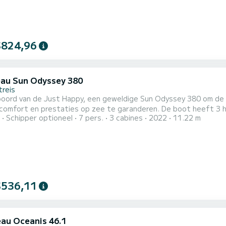
$824,96
au Sun Odyssey 380
treis
boord van de Just Happy, een geweldige Sun Odyssey 380 om de 
n prestaties op zee te garanderen. De boot heeft 3 hutten met totaal comfort en een capaciteit van 7
Schipper optioneel
7 pers.
3 cabines
2022
11.22 m
rs. Met een totale lengte van 11 meter en 40 pk, zal het uw be
 Sun Odyssey 380 is uitgerust met 2 hoofden met een douche. Het heeft de volgende
g:...
$536,11
au Oceanis 46.1