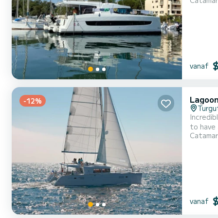
Catama
uitgerust met 4 toilett
vanaf
Lagoon
-12%
Turgu
Incredibl
to have 
Catama
and take advantag
vanaf