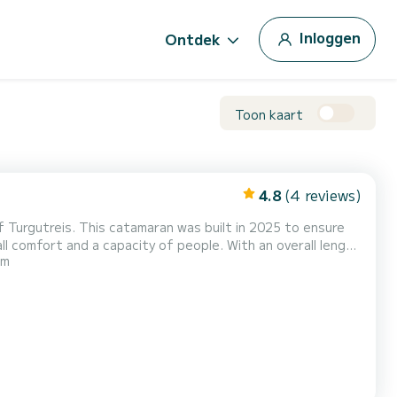
Inloggen
Ontdek
Toon kaart
4.8
(4 reviews)
f Turgutreis. This catamaran was built in 2025 to ensure
 m
water in the surroundings of Turgutreis Dit Bali 4.6