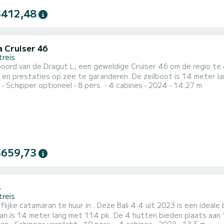
$412,48
a Cruiser 46
treis
oord van de Dragut L, een geweldige Cruiser 46 om de regio te
op zee te garanderen. De zeilboot is 14 meter lang met 75 pk. De 4 hutten bieden plaats aan 8 passagiers
Schipper optioneel
8 pers.
4 cabines
2024
14.27 m
 3 toiletten met een douche. Deze boot is uitgerust met een rolgrootzeil en
$659,73
4
treis
lijke catamaran te huur in . Deze Bali 4.4 uit 2023 is een ideale 
 is 14 meter lang met 114 pk. De 4 hutten bieden plaats aan 10 passagier