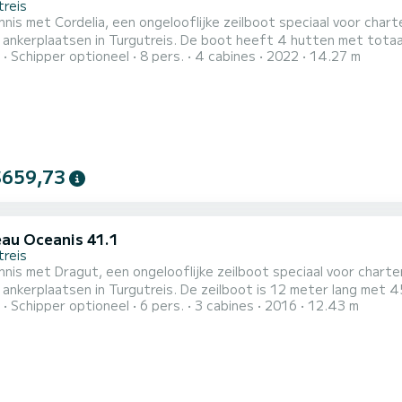
treis
nis met Cordelia, een ongelooflijke zeilboot speciaal voor char
rgutreis. De boot heeft 4 hutten met totaal comfort en een capaciteit van 9 passagiers. Met een
Schipper optioneel
8 pers.
4 cabines
2022
14.27 m
engte van 14 meter en 75 pk, zal het uw beste vriend zijn tijd
$659,73
au Oceanis 41.1
treis
nis met Dragut, een ongelooflijke zeilboot speciaal voor chart
gutreis. De zeilboot is 12 meter lang met 45 pk. De 3 hutten bieden plaats aan 6 passagiers tijdens
Schipper optioneel
6 pers.
3 cabines
2016
12.43 m
t is uitgerust met een Furling grootzeil en
ing genua. Het beschikt over de volgende uitrusting: Automatisc