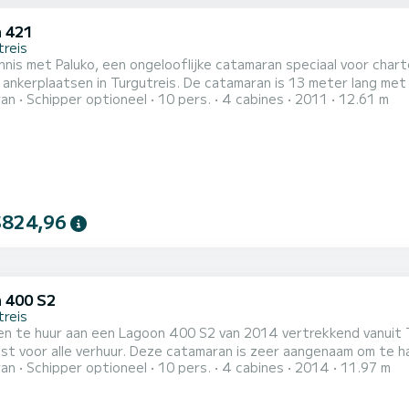
 421
treis
nis met Paluko, een ongelooflijke catamaran speciaal voor char
rgutreis. De catamaran is 13 meter lang met 80 pk. De 4 hutten bieden plaats aan 10 passagiers
ran
Schipper optioneel
10 pers.
4 cabines
2011
12.61 m
4 toiletten met een douche Het heeft de volgende uitrusting: Automatische
iloot. Voor informatieaanvragen of reserveringen, klikt u op de knop
$824,96
 400 S2
treis
en te huur aan een Lagoon 400 S2 van 2014 vertrekkend vanuit T
t voor alle verhuur. Deze catamaran is zeer aangenaam om te hanter
ran
Schipper optioneel
10 pers.
4 cabines
2014
11.97 m
onderlijke cruise beleven op deze catamaran van 12 meter. U ku