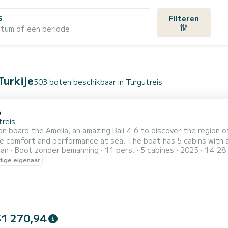
s
Filteren
atum of een periode
Turkije
503 boten beschikbaar in Turgutreis
6
treis
n board the Amelia, an amazing Bali 4.6 to discover the region o
formance at sea. The boat has 5 cabins with all comfort and a capacity of people. With an overall length
ran
Boot zonder bemanning
11 pers.
5 cabines
2025
14.28
ers, it will be your best ally to spend an exceptional vacation on the 
ige eigenaar
is uitgerust met4 toilets met douche. Het heeft de volg...
$1 270,94