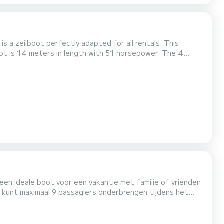
s a zeilboot perfectly adapted for all rentals. This
 Z...
 een ideale boot voor een vakantie met familie of vrienden.
U kunt maximaal 9 passagiers onderbrengen tijdens het
schikt over de volgende uitrusting: Automa...