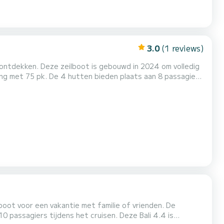
3.0
(1 reviews)
 ontdekken. Deze zeilboot is gebouwd in 2024 om volledig
een rolgenua. Het heeft de volgende uitrusting: automatische piloot, boegschroef, dekdouche. Boekingsaanvrage...
boot voor een vakantie met familie of vrienden. De
s tijdens het cruisen. Deze Bali 4.4 is