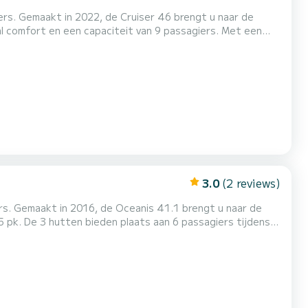
ters. Gemaakt in 2022, de Cruiser 46 brengt u naar de
ens het doorbrengen van buitengewone vakanties op de
wateren van Turgutreis Deze Cruiser 46 is uitgerust met 3 toiletten met een douche. Deze boot is uitgerust met een Furling g...
3.0
(2 reviews)
ers. Gemaakt in 2016, de Oceanis 41.1 brengt u naar de
he piloot, Luidsprekers, Dekdouche, Zwempla...