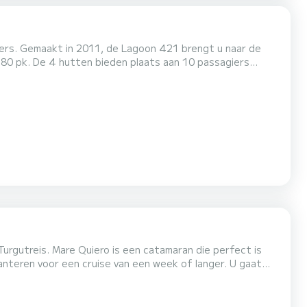
ters. Gemaakt in 2011, de Lagoon 421 brengt u naar de
 « Vraag een offerte aan », een SamBoat-expert stuurt u...
urgutreis. Mare Quiero is een catamaran die perfect is
en voor een cruise van een week of langer. U gaat
nt maximaal 10 passagiers ontvangen tijdens het cruisen
en profiteren van de 4 hutten met totaal comfort. Deze Lagoon 400 S2 is uitgerust met 4 toiletten met een douche. Het he...