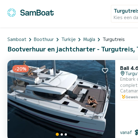
Turgutrei
Kies een d
Samboat
Boothuur
Turkije
Muğla
Turgutreis
Bootverhuur en jachtcharter - Turgutreis, 
Bali 4.
-20%
Turgu
Embark o
complete comfort and per
Catama
of 14 met
Geweld
vanaf