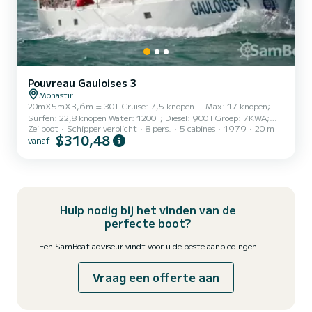
Pouvreau Gauloises 3
Monastir
20mX5mX3,6m = 30T Cruise: 7,5 knopen -- Max: 17 knopen;
Surfen: 22,8 knopen Water: 1200 l; Diesel: 900 l Groep: 7KWA;
Zeilboot
Schipper verplicht
8 pers.
5 cabines
1979
20 m
Dessal: 150L/H
$310,48
vanaf
Hulp nodig bij het vinden van de
perfecte boot?
Een SamBoat adviseur vindt voor u de beste aanbiedingen
Vraag een offerte aan