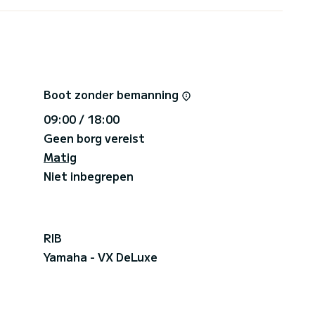
de ideale familiejetski. Het vaartuig kan zelfs
m om te skiën of wakeboarden, wat voor een
teiten zijn om in de zomer van te genieten!!!
Boot zonder bemanning
09:00 / 18:00
Geen borg vereist
Matig
Niet inbegrepen
RIB
Yamaha - VX DeLuxe