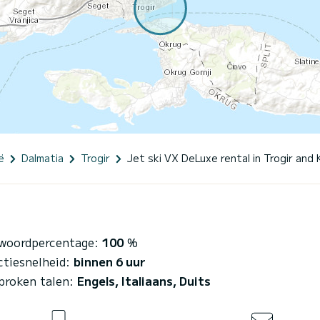
ë
Dalmatia
Trogir
Jet ski VX DeLuxe rental in Trogir and 
woordpercentage:
100
%
ctiesnelheid:
binnen 6 uur
proken talen:
Engels, Italiaans, Duits