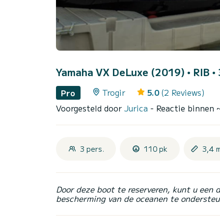
Yamaha VX DeLuxe (2019)
• RIB •
Trogir
5.0
(2 Reviews)
Pro
Voorgesteld door
Jurica
- Reactie binnen 
3 pers.
110 pk
3,4 
Door deze boot te reserveren, kunt u een 
bescherming van de oceanen te ondersteu