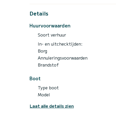
verkennen.
Over het algemeen is de Yamaha VX DeLuxe 
Details
worden gebruikt als een geweldig platfor
absoluut tekort aan plezier zorgt!
Huurvoorwaarden
Jetskiën kan een van de beste wateractivi
Soort verhuur
In- en uitchecktijden:
Borg
Annuleringsvoorwaarden
Brandstof
Boot
Type boot
Model
Laat alle details zien