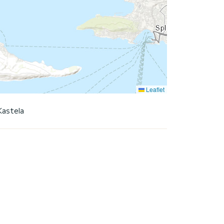
Leaflet
Kastela