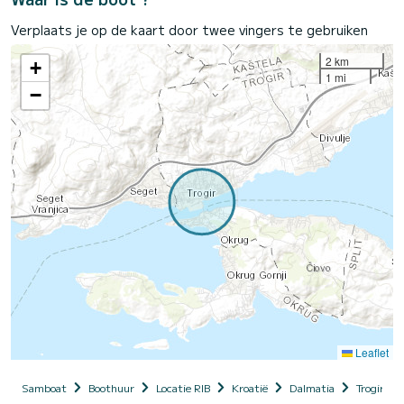
Verplaats je op de kaart door twee vingers te gebruiken
2 km
+
1 mi
−
Leaflet
Samboat
Boothuur
Locatie RIB
Kroatië
Dalmatia
Trogir