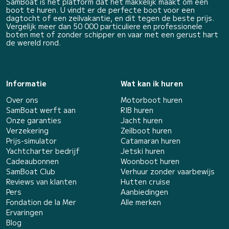
SamBoat is het platform dat het makkelijk maakt om een
boot te huren. U vindt er de perfecte boot voor een
dagtocht of een zeilvakantie, en dit tegen de beste prijs.
Vergelijk meer dan 50 000 particuliere en professionele
boten met of zonder schipper en vaar met een gerust hart
de wereld rond.
Informatie
Wat kan ik huren
Over ons
Motorboot huren
SamBoat werft aan
RIB huren
Onze garanties
Jacht huren
Verzekering
Zeilboot huren
Prijs-simulator
Catamaran huren
Yachtcharter bedrijf
Jetski huren
Cadeaubonnen
Woonboot huren
SamBoat Club
Verhuur zonder vaarbewijs
Reviews van klanten
Hutten cruise
Pers
Aanbiedingen
Fondation de la Mer
Alle merken
Ervaringen
Blog