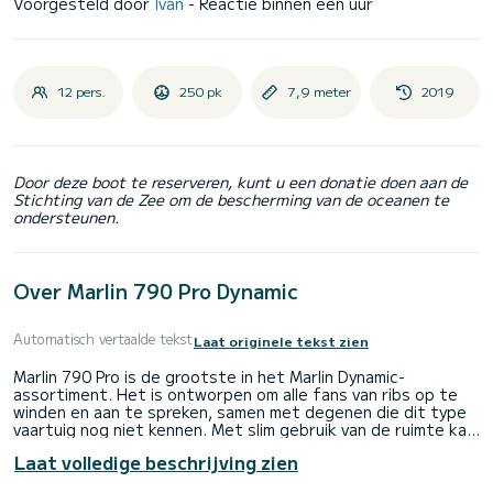
Voorgesteld door
Ivan
- Reactie binnen een uur
12 pers.
250 pk
7,9 meter
2019
Door deze boot te reserveren, kunt u een donatie doen aan de
Stichting van de Zee om de bescherming van de oceanen te
ondersteunen.
Over Marlin 790 Pro Dynamic
Automatisch vertaalde tekst
Laat originele tekst zien
Marlin 790 Pro is de grootste in het Marlin Dynamic-
assortiment. Het is ontworpen om alle fans van ribs op te
winden en aan te spreken, samen met degenen die dit type
vaartuig nog niet kennen. Met slim gebruik van de ruimte kan
het tot 12 passagiers herbergen. Het heeft ook enorme
Laat volledige beschrijving zien
opbergruimte. Het is een extreem ruime en comfortabele
opblaasbare boot. Het comfort wordt verder verbeterd