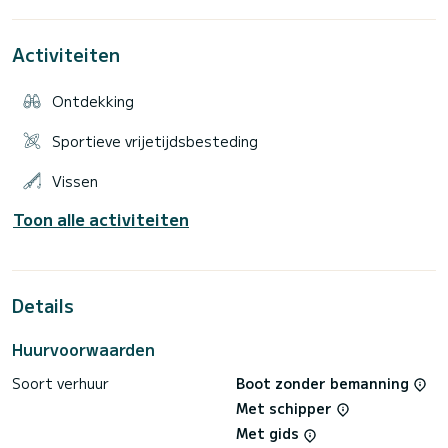
door een groot achterste platform, evenals een ruim
zonnedek aan de boeg met de mogelijkheid om de
achterbank om te bouwen tot een zonnedek.
Activiteiten
Volledige uitrusting en professionele bouwkwaliteit maken
deze boot nog beter. Het comfort en de veiligheid van
Ontdekking
passagiers in de cockpit worden op geen enkel moment
verstoord, ongeacht de snelheid of weersomstandigheden.
Sportieve vrijetijdsbesteding
Uitgerust met gloednieuwe 2019. Honda 250 VTEC, het
zorgt voor een geweldig brandstofverbruik en topsnelheid
Vissen
Toon alle activiteiten
Details
Huurvoorwaarden
Soort verhuur
Boot zonder bemanning
Met schipper
Met gids