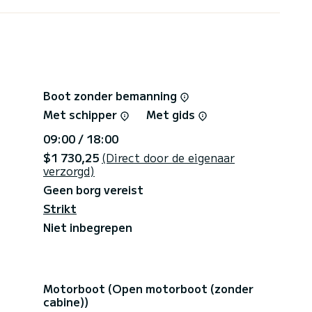
ie, aangedreven door de nieuwste Mercury EFI 60
aximumsnelheid van 33 knopen bewijst dat deze
n het compacte ontwerp.
 boot behoorlijk veel te bieden. Compact formaat,
kken en nog veel meer. Deze boot is perfect voor
Boot zonder bemanning
Met schipper
Met gids
09:00 / 18:00
$1 730,25
(Direct door de eigenaar
verzorgd)
Geen borg vereist
Strikt
Niet inbegrepen
Motorboot (Open motorboot (zonder
cabine))