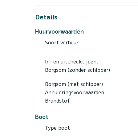
ACTIV 455 levert een behoorlijke prestat
HP. Kruissnelheid van 20 knopen en de m
Details
boot een serieuze boot is, gemaskeerd i
Als je de grens trekt, heeft de ACTIV 455
Huurvoorwaarden
snel, concurrerende prijs, grote opbergva
Soort verhuur
In- en uitchecktijden:
Borgsom (zonder schipper)
Borgsom (met schipper)
Annuleringsvoorwaarden
Brandstof
Boot
Type boot