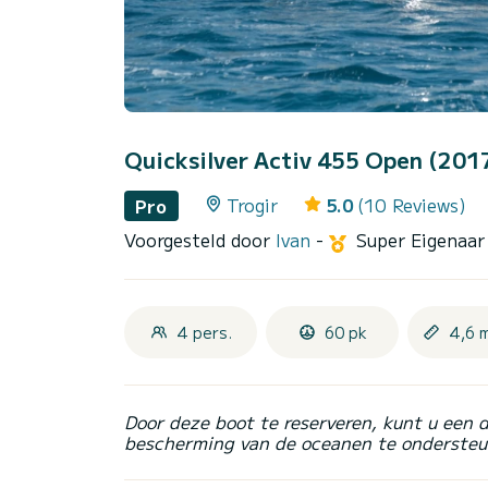
Quicksilver Activ 455 Open (201
Trogir
5.0
(10 Reviews)
Pro
Voorgesteld door
Ivan
-
Super Eigenaa
4 pers.
60 pk
4,6 
Door deze boot te reserveren, kunt u een 
bescherming van de oceanen te ondersteu