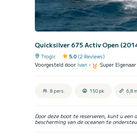
Quicksilver 675 Activ Open (201
Trogir
5.0
(2 Reviews)
Voorgesteld door
Ivan
-
Super Eigenaa
8 pers.
150 pk
6,8 
Door deze boot te reserveren, kunt u een 
bescherming van de oceanen te ondersteu