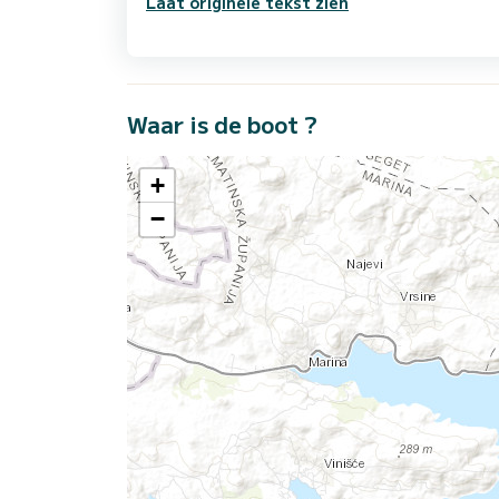
Laat originele tekst zien
Waar is de boot ?
+
−