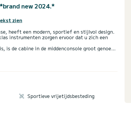
 *brand new 2024.*
tekst zien
sse, heeft een modern, sportief en stijlvol design.
klas instrumenten zorgen ervoor dat u zich een
s, is de cabine in de middenconsole groot genoeg
g en is het perfect voor een middagdutje. De
groot opbergvak. Hoewel de boot opbergvakken
v 675 Open is ontworpen met tal van goed
g boeggebied. Het boeggebied kan binnen enkele
ebreide zonnebank. Perfect om te zonnebaden. De
aaibare rugleuning voor gemakkelijke toegang tot
Sportieve vrijetijdsbesteding
 genereert voldoende vermogen. De kruissnelheid
 bereikt en met een maximumsnelheid van 42