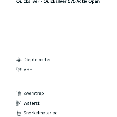
Quicksilver - Quicksilver 675 Activ Open
Diepte meter
VHF
Zwemtrap
Waterski
Snorkelmateriaal