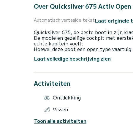
Over Quicksilver 675 Activ Open
Laat originele 
Automatisch vertaalde tekst
Quicksilver 675, de beste boot in zijn kla
De mooie en gezellige cockpit met eerste
echte kapitein voelt.
Hoewel deze boot een open type vaartuig i
voor twee personen, biedt het beschermin
Laat volledige beschrijving zien
cabine kan ook worden gebruikt als een 
heeft in de boeg en de dekgebieden. Acti
doordachte functies, zoals een veelzijdi
seconden worden omgebouwd tot een uitg
Activiteiten
achterbank op de achterbank heeft een dr
het zwemplatform.
Ontdekking
De gloednieuwe Mercury EFI 150 HP-motor
van 25 knopen wordt zonder enige moeite
Vissen
Toon alle activiteiten