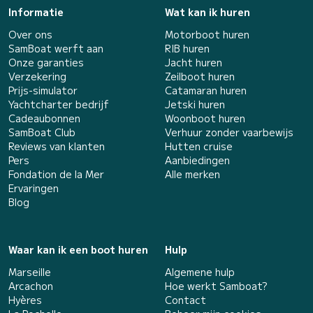
Informatie
Wat kan ik huren
Over ons
Motorboot huren
SamBoat werft aan
RIB huren
Onze garanties
Jacht huren
Verzekering
Zeilboot huren
Prijs-simulator
Catamaran huren
Yachtcharter bedrijf
Jetski huren
Cadeaubonnen
Woonboot huren
SamBoat Club
Verhuur zonder vaarbewijs
Reviews van klanten
Hutten cruise
Pers
Aanbiedingen
Fondation de la Mer
Alle merken
Ervaringen
Blog
Waar kan ik een boot huren
Hulp
Marseille
Algemene hulp
Arcachon
Hoe werkt Samboat?
Hyères
Contact