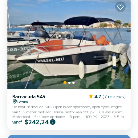
Barracuda 545
4.7
(7 reviews)
Betina
De boot Barracuda 545 Open is een sportboot, open type, lengte
van 5,5 meter met een Honda-motor van 100 pk. Er is veel ruimte,
Motorboot
Schipper optioneel
6 pers.
100 PK
2023
5.5 m
maximaal 6 personen. De voorkant van de boot kan overdekt
$242,24
vanaf
worden, zodat deze verandert in een groot zonnedek. De boot
heeft een kleine cabine om spullen in op te bergen. Uitgerust met
GPS, radio, douche, bimini-top ...