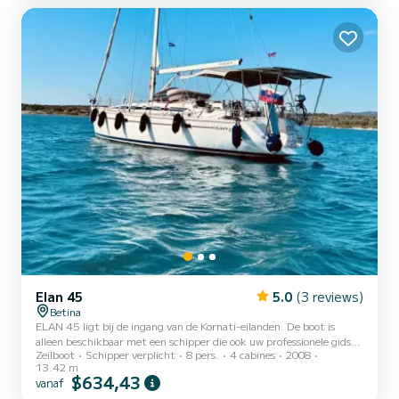
dekverlichting douche, biminitop ...
Elan 45
5.0
(3 reviews)
Betina
ELAN 45 ligt bij de ingang van de Kornati-eilanden. De boot is
alleen beschikbaar met een schipper die ook uw professionele gids
Zeilboot
Schipper verplicht
8 pers.
4 cabines
2008
op zee zal zijn. 4 hutten en 2 badkamers zijn comfortabel voor 6-8
13.42 m
gasten + schipper. In de salon kan de tafel ook worden omgebouwd
$634,43
vanaf
tot bed. De boot is uitgerust met alle benodigde navigatie-