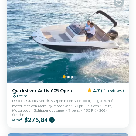
Quicksilver Activ 605 Open
4.7
(7 reviews)
Betina
De boot Quicksilver 605 Open is een sportboot, lengte van 6,1
meter met een Mercury-motor van 150 pk. Er is een ruimte,
Motorboot
Schipper optioneel
7 pers.
150 PK
2024
maximaal 7 personen. Uitgerust met GPS + ECOsonder, radio,
6.46 m
dekverlichting, douche, bimini top...
$276,84
vanaf