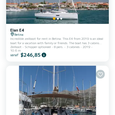
Elan E4
Betina
Incredible zeilboot for rent in Betina. This E4 from 2019 is an ideal
boat for a vacation with family or friends. The boat has 3 cabins
Zeilboot
Schipper optioneel
8 pers.
3 cabines
2019
with total comfort and a capacity of 8 passengers. With a total
10.6 m
length of 11 meters and 30 horsepower, it will be your best friend
$246,85
vanaf
when spending extraordinary holidays on the waters of Betina Voor
uw comfort heeft Rim 1 toilet met douche Deze boot is uitgerust
met een Full batten mainsail en een Furling genoa Het heeft de
volgende uitrusting: Automatische...