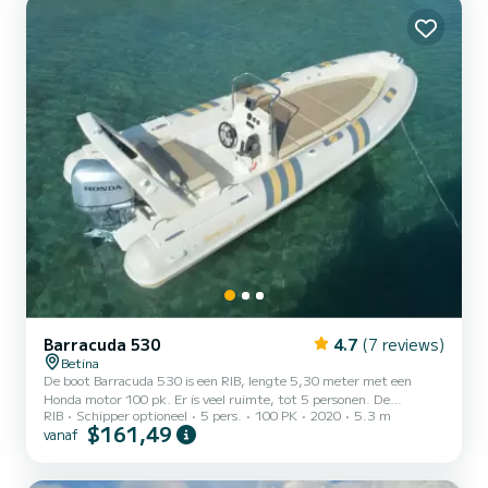
Barracuda 530
4.7
(7 reviews)
Betina
De boot Barracuda 530 is een RIB, lengte 5,30 meter met een
Honda motor 100 pk. Er is veel ruimte, tot 5 personen. De
RIB
Schipper optioneel
5 pers.
100 PK
2020
5.3 m
voorkant van de boot kan worden afgedekt, zodat het een groot
$161,49
vanaf
zonnedek wordt. Uitgerust met GPS + ECOsonder, radio, douche,
biminitop ...