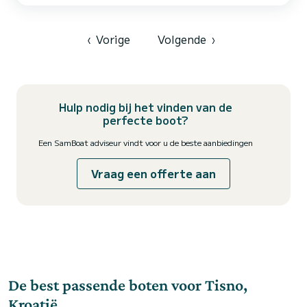
instrumenten, boegschroef, elektrische ankerlier, rolgrootzeil en
genova, bijboot met buitenboordmotor, airconditioning, biminitop,
sprayhood voor het plezierzeilen. De Murter-ar...
‹
Vorige
Volgende
›
Hulp nodig bij het vinden van de
perfecte boot?
Een SamBoat adviseur vindt voor u de beste aanbiedingen
Vraag een offerte aan
De best passende boten voor Tisno,
Kroatië