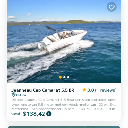
Jeanneau Cap Camarat 5.5 BR
3.0
(1 reviews)
Betina
De boot Jeaneau Cap Camarat 5,5 Bowrider is een sportboot, open
type, lengte van 5,5 meter met een Honda-motor van 100 pk. Er is
Motorboot
Schipper optioneel
6 pers.
100 PK
2019
5.4 m
veel ruimte, tot 6 personen. De voorkant van de boot kan worden
$138,42
vanaf
afgedekt, zodat het een groot zonnedek wordt. De boot heeft een
kleine hut om spullen in op te bergen. Uitgerust met GPS, radio,
douche, biminitop ...