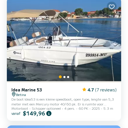
Idea Marine 53
4.7
(7 reviews)
Betina
De boot Idea53 is een kleine speedboot, open type, lengte van 5,3
meter met een Mercury motor 40/60 pk. Er is ruimte voor
Motorboot
Schipper optioneel
4 pers.
60 PK
2025
5.3 m
maximaal 4 personen. De voorkant van de boot kan bedekt worden,
$149,96
vanaf
waardoor het een zonnedek wordt. De boot is uitgerust met GPS,
radio, bimini top ....