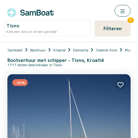
1
Tisno
Filteren
Kies een datum of een periode
Samboat
Boothuur
Kroatië
Dalmatia
Sibenik-Knin
Murter 
Bootverhuur met schipper - Tisno, Kroatië
1717 boten beschikbaar in Tisno
-30%