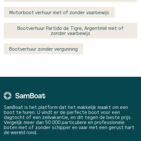
Motorboot verhuur met of zonder vaarbewijs
Bootverhuur Partido de Tigre, Argentinië met of
zonder vaarbewijs
Bootverhuur zonder vergunning
SamBoat is het platform dat het makkelijk maakt om een
boot te huren. U vindt er de perfecte boot voor een
dagtocht of een zeilvakantie, en dit tegen de beste prijs.
Vergelijk meer dan 50 000 particuliere en professionele
boten met of zonder schipper en vaar met een gerust hart
de wereld rond.