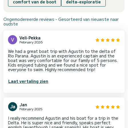
comfort van de boot
delta-exploratie
Ongemodereerde reviews - Gesorteerd van nieuwste naar
oudste
Veli-Pekka
February 2026
We had a great boat trip with Agustin to the delta of
Rio Parana. Agustin is an experienced captain and the
boat was very comfortable for our family of 5 persons.
Kids enjoyed tubing and we found a nice spot for
everyone to swim. Highly recommended trip!
Laat vertaling zien
Jan
February 2025
I really recommend Agustin and his boat for a trip in the
Delta. He is super nice and friendly, speaks perfect
english (evanthough I speak spanish). His boat is very