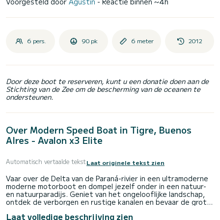
Voorgesteld door
Agustin
- Reactie binnen ~4h
6 pers.
90 pk
6 meter
2012
Door deze boot te reserveren, kunt u een donatie doen aan de
Stichting van de Zee om de bescherming van de oceanen te
ondersteunen.
Over Modern Speed Boat in Tigre, Buenos
AIres - Avalon x3 Elite
Automatisch vertaalde tekst
Laat originele tekst zien
Vaar over de Delta van de Paraná-rivier in een ultramoderne
moderne motorboot en dompel jezelf onder in een natuur-
en natuurparadijs. Geniet van het ongelooflijke landschap,
ontdek de verborgen en rustige kanalen en bevaar de grote
rivieren van een van de grootste delta's ter wereld. Ik deel
Laat volledige beschrijving zien
mijn geheime hoekjes met je, neem je mee naar verlaten