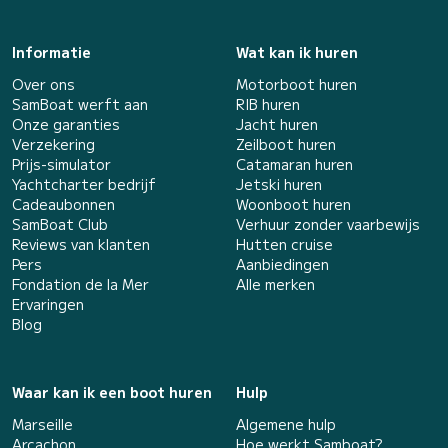
Informatie
Wat kan ik huren
Over ons
Motorboot huren
SamBoat werft aan
RIB huren
Onze garanties
Jacht huren
Verzekering
Zeilboot huren
Prijs-simulator
Catamaran huren
Yachtcharter bedrijf
Jetski huren
Cadeaubonnen
Woonboot huren
SamBoat Club
Verhuur zonder vaarbewijs
Reviews van klanten
Hutten cruise
Pers
Aanbiedingen
Fondation de la Mer
Alle merken
Ervaringen
Blog
Waar kan ik een boot huren
Hulp
Marseille
Algemene hulp
Arcachon
Hoe werkt Samboat?