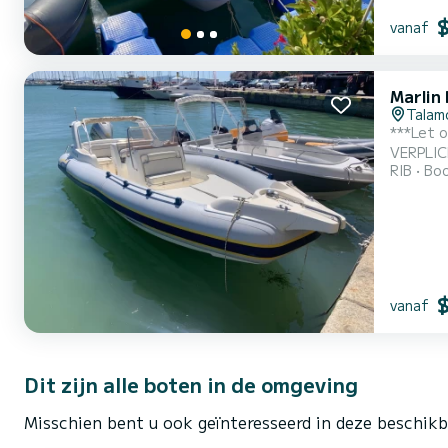
vanaf
Marlin
Talam
***Let op: bran
VERPLICHT! ***Huisdieren zijn niet toegestaan aan boord*** Verhuur van een ruime e
RIB
Boo
pk HONDA buitenboordmotor. Aanbe
achter- als voo
Talamon.
vanaf
Dit zijn alle boten in de omgeving
Misschien bent u ook geïnteresseerd in deze beschik