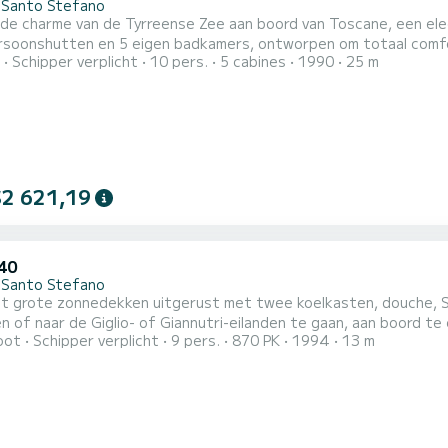
 Santo Stefano
de charme van de Tyrreense Zee aan boord van Toscane, een el
soonshutten en 5 eigen badkamers, ontworpen om totaal comfor
Schipper verplicht
10 pers.
5 cabines
1990
25 m
fessionele bemanning aan boord biedt het exclusieve en geperso
 Porto Santo Stefano • Porto Ercole • Cala Galera • Elba • Toscaanse
 Giglio Is...
$2 621,19
 40
 Santo Stefano
t grote zonnedekken uitgerust met twee koelkasten, douche, SU
 of naar de Giglio- of Giannutri-eilanden te gaan, aan boord te 
oot
Schipper verplicht
9 pers.
870 PK
1994
13 m