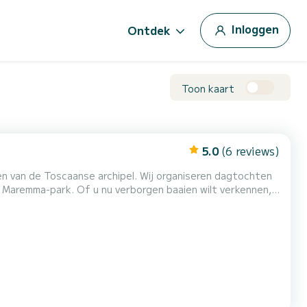
Inloggen
Ontdek
Toon kaart
5.0
(6 reviews)
n van de Toscaanse archipel. Wij organiseren dagtochten
et Maremma-park. Of u nu verborgen baaien wilt verkennen,
n, Parò biedt een ervaring op zee met nadruk op veiligheid