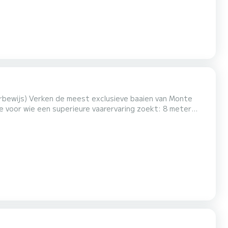
bewijs) Verken de meest exclusieve baaien van Monte
e voor wie een superieure vaarervaring zoekt: 8 meter
. Waarom kiezen voor de MV 780