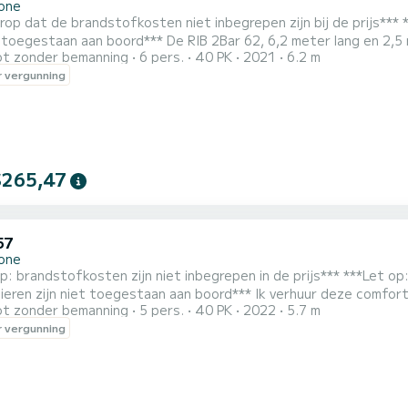
one
t de brandstofkosten niet inbegrepen zijn bij de prijs*** ***Let erop dat GEEN vaarbewijs nodig is*** **Huisdieren
** De RIB 2Bar 62, 6,2 meter lang en 2,5 meter breed, is geschikt voor zowel beginners als ervaren
t zonder bemanning
6 pers.
40 PK
2021
6.2 m
die de zee kennen. Ruime ruimtes en alles wat nodig is om dagen 
 vergunning
$265,47
57
one
stofkosten zijn niet inbegrepen in de prijs*** ***Let op: voor dit vaartuig is geen vaarbewijs vereist***
et toegestaan aan boord*** Ik verhuur deze comfortabele 2BAR 57 rubberboot met een Mercury 40pk motor,
t zonder bemanning
5 pers.
40 PK
2022
5.7 m
oor uitstapjes met familie en vrienden. U kunt veilig varen, pra
 vergunning
verkennen. De kustlijn van Talamone wordt gekenmerkt door een aant