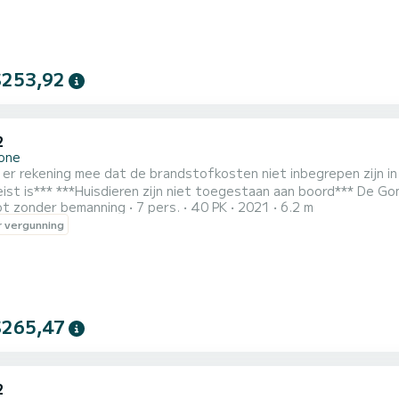
$253,92
2
one
ekening mee dat de brandstofkosten niet inbegrepen zijn in de prijs*** ***Houd er rekening mee d
oord*** De Gommone 2Bar 62, 6,2 meter lang en 2,5 meter breed, is
t zonder bemanning
7 pers.
40 PK
2021
6.2 m
 voor zowel beginners als ervaren zeilers die de zee kennen. Ru
 vergunning
dige vrijheid door te brengen. De boot, met uitstekende zeileig
$265,47
2