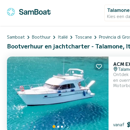
Talamone
Kies een d
Samboat
Boothuur
Italië
Toscane
Provincia di Gr
Bootverhuur en jachtcharter - Talamone, It
ACM E
Talam
Ontdek P
en overn
Motorb
wilt sno
en comf
vanaf