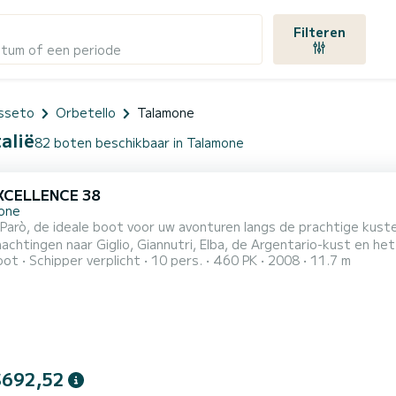
Filteren
atum of een periode
osseto
Orbetello
Talamone
alië
82 boten beschikbaar in Talamone
XCELLENCE 38
one
arò, de ideale boot voor uw avonturen langs de prachtige kuste
achtingen naar Giglio, Giannutri, Elba, de Argentario-kust en h
oot
Schipper verplicht
10 pers.
460 PK
2008
11.7 m
rkelen in kristalhelder water of gewoon wilt ontspannen in de zo
ort. Boek nu en begin uw maritieme avontuur met ons!
$692,52