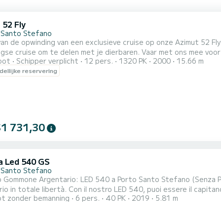
 52 Fly
 Santo Stefano
an de opwinding van een exclusieve cruise op onze Azimut 52 Fl
se cruise om te delen met je dierbaren. Vaar met ons mee voor
oot
Schipper verplicht
12 pers.
1320 PK
2000
15.66 m
 jacht van klasse ontworpen voor degenen die de zee willen ervare
ellijke reservering
, een ervaren, vriendelijke en altijd beschikbare bemanning, best
$1 731,30
a Led 540 GS
 Santo Stefano
o Gommone Argentario: LED 540 a Porto Santo Stefano (Senza Pat
io in totale libertà. Con il nostro LED 540, puoi essere il capita
t zonder bemanning
6 pers.
40 PK
2019
5.81 m
tente nautica. Perché scegliere il LED 540 per la tua giornata all'Argentario? Il LED 540 (lunghezza 5.80
 mix perfetto tra comfort e prestazioni. Grazie al motore Honda 4