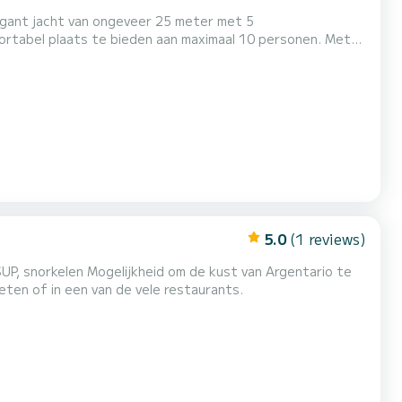
egant jacht van ongeveer 25 meter met 5
tabel plaats te bieden aan maximaal 10 personen. Met
naliseerde cruises langs de wonderen van de Toscaanse
5.0
(1 reviews)
P, snorkelen Mogelijkheid om de kust van Argentario te
eten of in een van de vele restaurants.