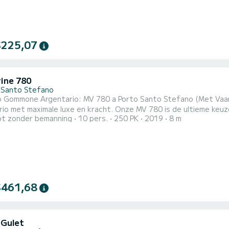
$225,07
ine 780
 Santo Stefano
o Gommone Argentario: MV 780 a Porto Santo Stefano (Met Vaar
io met maximale luxe en kracht. Onze MV 780 is de ultieme keuz
t zonder bemanning
10 pers.
250 PK
2019
8 m
rt, stabiliteit en snelheid om de zee van Toscane te ervaren zonder enig compromis
 780 (totale lengte van 8.00 meter) vertegenwoordigt de topklasse in opblaasbare boten.
e...
$461,68
 Gulet