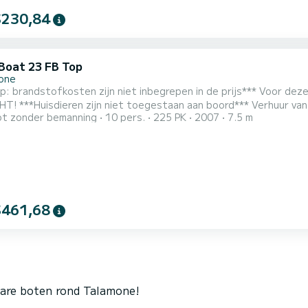
$230,84
 Boat 23 FB Top
one
dstofkosten zijn niet inbegrepen in de prijs*** Voor deze boot met een 225 pk motor is een vaarbewijs
n comfortabele boot van 7,5 m met een 225
t zonder bemanning
10 pers.
225 PK
2007
7.5 m
volen capaciteit: 10 personen, de boot is uitgerust met dubbele ligplaatsen aan zowel de
rzijde, zonnescherm, douche, elektrische ankerlier. Met deze boot kunt u de pracht van de kust van de Golf van
..
$461,68
bare boten rond Talamone!