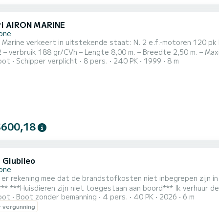
ri AIRON MARINE
one
ert in uitstekende staat: N. 2 e.f.-motoren 120 pk benzinemotor “VOLVO PENTA” AQ/D/275 – Cilinderinhoud
 – Lengte 8,00 m. – Breedte 2,50 m. – Maximaal passagiersvervoer n. 8 en aanverwante
oot
Schipper verplicht
8 pers.
240 PK
1999
8 m
eter - stereo - - Elektrische lier - anker met 50 m. ketting en bediening vanaf bestuurdersstoel
es Luifel Cockpittapijt Houten tafel Waterski's met reddingsve
$600,18
 Giubileo
one
ekening mee dat de brandstofkosten niet inbegrepen zijn in de prijs*** ***Houd er rekening mee d
leuke nieuwe boot uit 2026 van 6
oot
Boot zonder bemanning
4 pers.
40 PK
2026
6 m
n de werf RANIERI GIUBILEO, uitgerust met een Mercury 40pk mot
 vergunning
indt u een comfortabel zonnedek aan de voorkant, een zonnesch