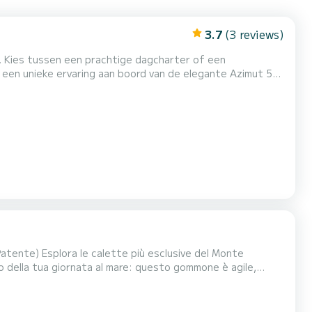
3.7
(3 reviews)
y. Kies tussen een prachtige dagcharter of een
 een unieke ervaring aan boord van de elegante Azimut 52
n met stijl, comfort en vrijheid. Om je te begeleiden in dit
aande uit onze kapitein en matroos, klaar om je me...
ente) Esplora le calette più esclusive del Monte
no della tua giornata al mare: questo gommone è agile,
0 cv 4 tempi a iniezione, garantisce consumi...