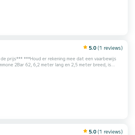
5.0
(1 reviews)
at een vaarbewijs
ime ruimtes en alles wat u nodig heeft om uw dagen op zee
enschappen, heeft een ruim zonnedek zowel aa...
5.0
(1 reviews)