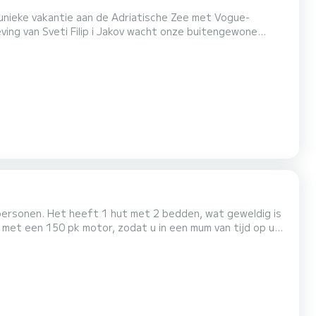
n unieke vakantie aan de Adriatische Zee met Vogue-
eving van Sveti Filip i Jakov wacht onze buitengewone
ing - voor maximaal comfort, veiligheid en persoonlijke
spanning en eersteklas service. Of u nu een gezinsv...
 personen. Het heeft 1 hut met 2 bedden, wat geweldig is
 met een 150 pk motor, zodat u in een mum van tijd op uw
temeter, douche op het dek met zoet water, eettafel,
nnebaden, zodat u de hele dag kunt genieten met familie