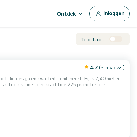
Inloggen
Ontdek
Toon kaart
4.7
(3 reviews)
oot die design en kwaliteit combineert. Hij is 7,40 meter
 is uitgerust met een krachtige 225 pk motor, die
t beschikt de boot over een navigatiesysteem met een
biminitop die schaduw en bescherming biedt tegen de zon