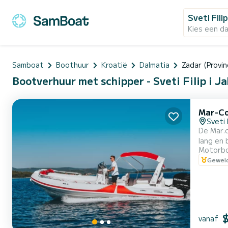
Sveti Fili
Kies een d
Samboat
Boothuur
Kroatië
Dalmatia
Zadar (Provin
Bootverhuur met schipper - Sveti Filip i Ja
Mar-Co
Sveti 
De Mar.c
lang en 
Motorb
ongeëve
Geweld
dieptem
en...
vanaf