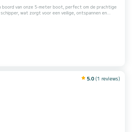
n boord van onze 5-meter boot, perfect om de prachtige
schipper, wat zorgt voor een veilige, ontspannen en
hele dag die zijn afgestemd op uw wensen. Vaar door het
r het vredige eiland Vrgada. Onderweg ontdek verborgen
5.0
(1 reviews)