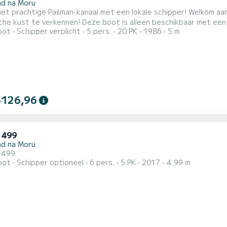
ad na Moru
het prachtige Pašman-kanaal met een lokale schipper! Welkom aa
che kust te verkennen! Deze boot is alleen beschikbaar met een 
oot
Schipper verplicht
5 pers.
20 PK
1986
5 m
elijke ervaring. We bieden privétours van een halve dag en een 
kanaal, van het beroemde Harteneiland (Galešnjak) helemaal naa
$126,96
 499
ad na Moru
 499
oot
Schipper optioneel
6 pers.
5 PK
2017
4.99 m