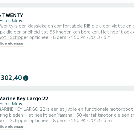
o TWENTY
Filip i Jakov
wenty is een klassieke en comfortabele RIB die u een vlotte en 
pk die een snelheid tot 35 knopen kan bereiken. Het heeft ook e
oot
Schipper optioneel
8 pers.
150 PK
2013
6 m
van de beste plaatsen om te bezoeken en te verkennen. U kunt 
ige eigenaar
. De boot biedt plaats aan maximaal 8 personen en heeft voldoe
$302,40
Marine Key Largo 22
Filip i Jakov
ARINE KEY LARGO 22 is een stijlvolle en functionele motorboot
aring bieden. Het heeft een Yamaha 150 viertaktmotor die een s
oot
Schipper optioneel
8 pers.
150 PK
2013
6.5 m
e met dieptemeter die u kan helpen de beste plekken en routes 
ige eigenaar
 moderne console. De boot biedt plaats aan maximaal 8 personen
...