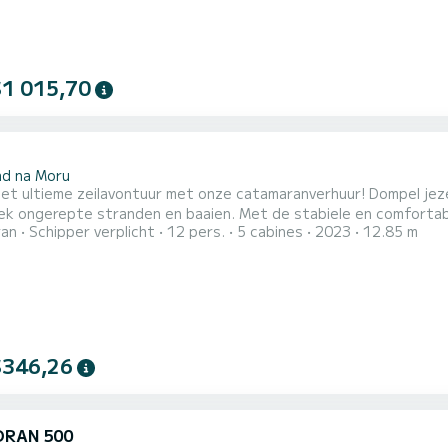
$1 015,70
2
ad na Moru
het ultieme zeilavontuur met onze catamaranverhuur! Dompel je
ek ongerepte stranden en baaien. Met de stabiele en comfortabe
ran
Schipper verplicht
12 pers.
5 cabines
2023
12.85 m
ring en genieten van de vrijheid om uw eigen route te kiezen. Laa
t vrienden en familie. Vaar als een professional met onze eerste
$346,26
RAN 500