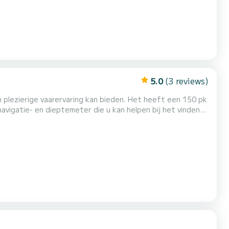
5.0
(3 reviews)
 plezierige vaarervaring kan bieden. Het heeft een 150 pk
vigatie- en dieptemeter die u kan helpen bij het vinden
en op het royale zonnedek en de elegante console. De
mte voor uw uitrusting. De boot heeft ook een bimini...