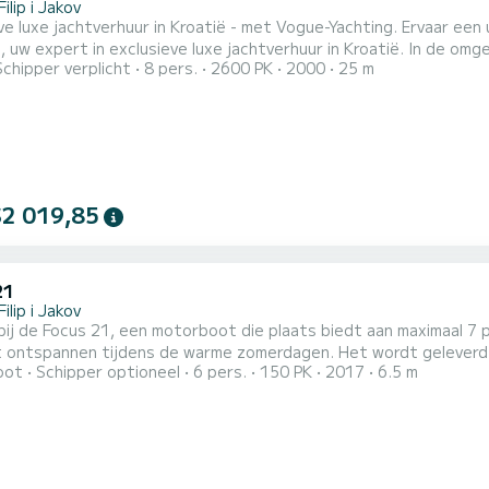
Filip i Jakov
ve luxe jachtverhuur in Kroatië - met Vogue-Yachting. Ervaar ee
, uw expert in exclusieve luxe jachtverhuur in Kroatië. In de omg
Schipper verplicht
8 pers.
2600 PK
2000
25 m
ht op u, die uitsluitend wordt verhuurd met professionele bemann
 Onze luxe jacht biedt u de perfecte combinatie van privacy, ont
$2 019,85
21
Filip i Jakov
ij de Focus 21, een motorboot die plaats biedt aan maximaal 7
lt ontspannen tijdens de warme zomerdagen. Het wordt geleverd
oot
Schipper optioneel
6 pers.
150 PK
2017
6.5 m
e bestemming bent. Van de uitrusting heeft de boot GPS, diep
, USB-aansluiting en zwemtrap. Er is voldoende ruimte om te zo