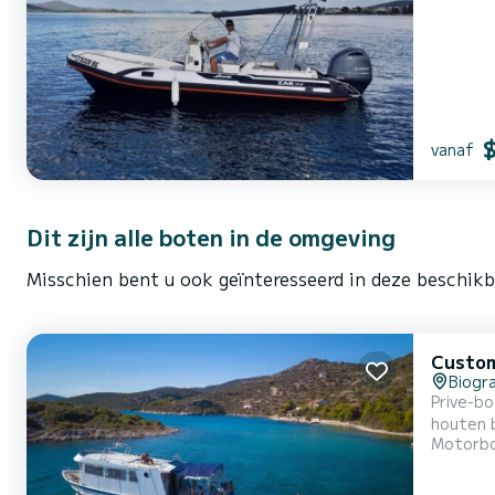
vanaf
Dit zijn alle boten in de omgeving
Misschien bent u ook geïnteresseerd in deze beschikba
Custom
Biogr
Prive-bo
houten b
Motorb
12 meter
van ons 