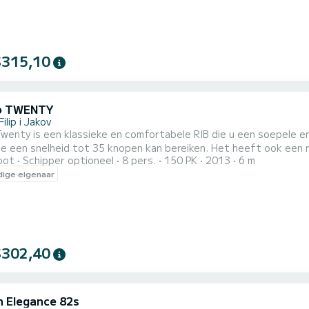
$315,10
o TWENTY
Filip i Jakov
wenty is een klassieke en comfortabele RIB die u een soepele en
e een snelheid tot 35 knopen kan bereiken. Het heeft ook een na
oot
Schipper optioneel
8 pers.
150 PK
2013
6 m
beste plekken om te bezoeken en te verkennen. U kunt ontspann
ige eigenaar
dt plaats aan maximaal 8 personen en heeft voldoende opbergrui
$302,40
n Elegance 82s