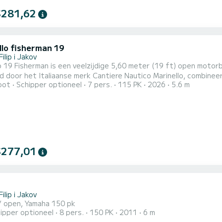
$281,62
llo fisherman 19
Filip i Jakov
o 19 Fisherman is een veelzijdige 5,60 meter (19 ft) open motorb
door het Italiaanse merk Cantiere Nautico Marinello, combineert
oot
Schipper optioneel
7 pers.
115 PK
2026
5.6 m
 mediterrane stijl. Motor is 115 PK Yamaha.
$277,01
Filip i Jakov
/ open, Yamaha 150 pk
ipper optioneel
8 pers.
150 PK
2011
6 m