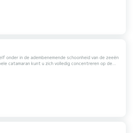
zelf onder in de adembenemende schoonheid van de zeeën
le catamaran kunt u zich volledig concentreren op de
t het dagelijkse leven achter u en geniet van het kalme
klas uitrusting en beleef een onvergetelijke vakantie...