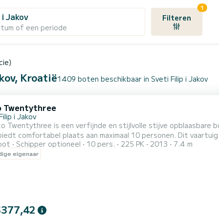
1
p i Jakov
Filteren
atum of een periode
cie)
kov, Kroatië
1409 boten beschikbaar in Sveti Filip i Jakov
 Twentythree
Filip i Jakov
o Twentythree is een verfijnde en stijlvolle stijve opblaasbare b
biedt comfortabel plaats aan maximaal 10 personen. Dit vaartuig
oot
Schipper optioneel
10 pers.
225 PK
2013
7.4 m
naarde snelheid en wendbaarheid op het water biedt. Daarnaas
ige eigenaar
eter om u te helpen de beste plekken en routes te vinden, een 
$377,42