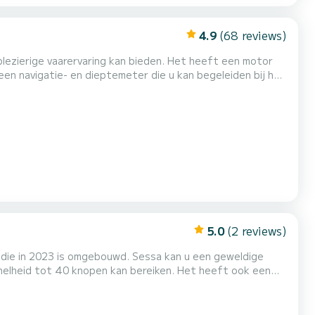
4.9
(68 reviews)
plezierige vaarervaring kan bieden. Het heeft een motor
en navigatie- en dieptemeter die u kan begeleiden bij het
ontspannen op het royale zonnedek en de elegante
nde opbergruimte voor uw spullen. De boot heeft ook een
5.0
(2 reviews)
 die in 2023 is omgebouwd. Sessa kan u een geweldige
nelheid tot 40 knopen kan bereiken. Het heeft ook een
te vinden. U kunt genieten van het comfort van de ruime
 en heeft voldoende opbergruimte voor uw spullen. De