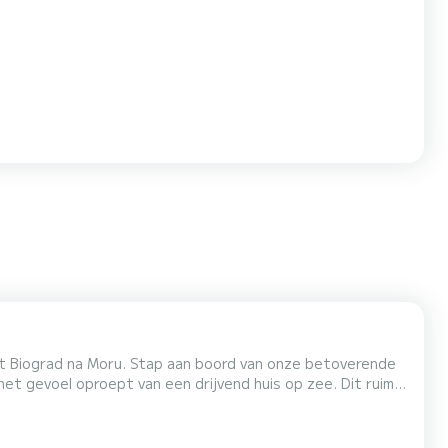
uit Biograd na Moru. Stap aan boord van onze betoverende
et gevoel oproept van een drijvend huis op zee. Dit ruime
ige wateren van Kroatië. Ontdek de verborgen juweeltjes
r groepen van maximaal 15 personen. Geniet van...