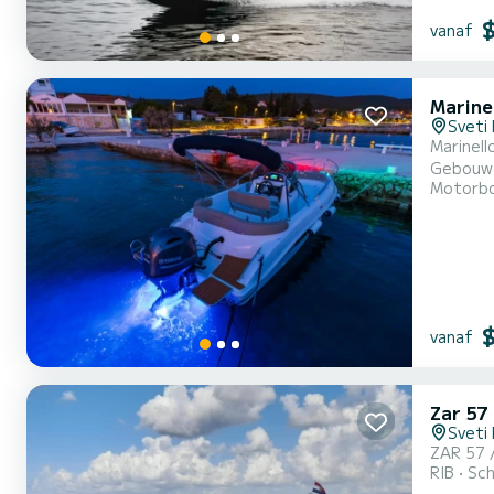
vanaf
Marine
Sveti 
Marinell
Gebouwd 
Motorb
elegante
vanaf
Zar 57
Sveti 
ZAR 57 
RIB
Sch