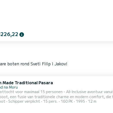
$226,22
re boten rond Sveti Filip i Jakov!
 Made Traditional Pasara
ad na Moru
ottocht voor maximaal 15 personen - All-Inclusive avontuur van
oot, een fusie van traditionele charme en modern comfort, die h
oot
Schipper verplicht
15 pers.
160 PK
1995
12 m
 lange vaartuig belooft een onvergetelijke reis door de pracht
kustparadijs tijdens een exclusieve privéboottocht, perfect voo