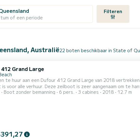
 Queensland
Filteren
atum of een periode
eensland, Australië
22 boten beschikbaar in State of Q
 412 Grand Large
 Beach
en te huur aan een Dufour 412 Grand Large van 2018 vertrekkend 
is voor alle verhuur. Deze zeilboot is zeer aangenaam om te hanteren 
Boot zonder bemanning
6 pers.
3 cabines
2018
12.7 m
r lang met 60 pk. De 3 hutten bieden plaats aan 8 passagiers tijdens het cruisen. Dez
uitgerust met 2 toiletten met een douche. Dez
$391,27