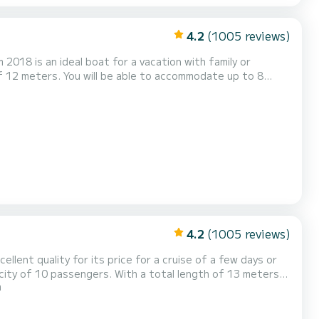
4.2
(1005 reviews)
 2018 is an ideal boat for a vacation with family or
of 12 meters. You will be able to accommodate up to 8
comfort. Dit Seawind 1160 Lite is uitgerust met3 toilets
 een Furling genoa Het heeft de volgende uitrusting:...
4.2
(1005 reviews)
cellent quality for its price for a cruise of a few days or
m
holidays on the waters of Airlie Beach Voor uw
 4 toiletten met douche aan boord. Deze boot is uitgerust met een Full batten mainsail...