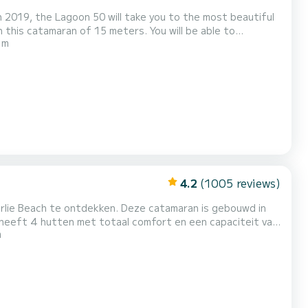
 2019, the Lagoon 50 will take you to the most beautiful
 m
 with total comfort. Dit Lagoon 50 is
rusting: Automatisc...
4.2
(1005 reviews)
irlie Beach te ontdekken. Deze catamaran is gebouwd in
m
este vriend zijn tijdens het doorbrengen van