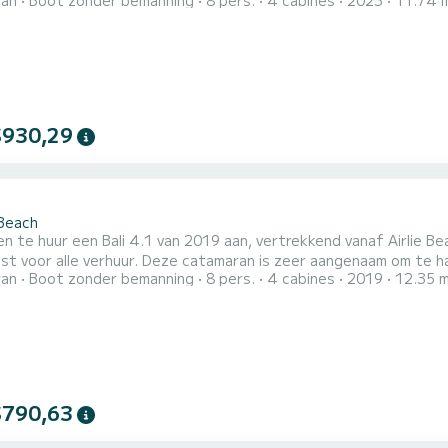
ran
Boot zonder bemanning
8 pers.
4 cabines
2023
11.74 
 kunt maximaal 10 passagiers ontvangen tijdens de cruise en profit
e LUMIERE 2 toiletten met een douche Het heeft de volgende uitrusting: Automatische piloot,
oordmoto...
$930,29
1
 Beach
en te huur een Bali 4.1 van 2019 aan, vertrekkend vanaf Airlie 
t voor alle verhuur. Deze catamaran is zeer aangenaam om te hanter
ran
Boot zonder bemanning
8 pers.
4 cabines
2019
12.35 
onderlijke cruise beleven op deze catamaran van 12 meter. U ku
teren van de 4 hutten met totaal comfort. Voor uw comfort heeft NAMASTE_DB 4 toiletten met een douche
t i...
$790,63