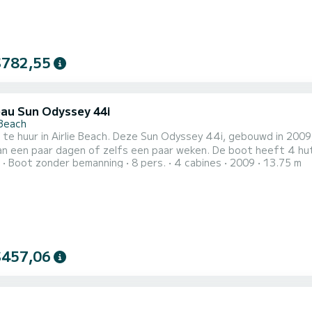
$782,55
au Sun Odyssey 44i
 Beach
 te huur in Airlie Beach. Deze Sun Odyssey 44i, gebouwd in 2009,
r dagen of zelfs een paar weken. De boot heeft 4 hutten met totaal comfort en een capaciteit van 10
Boot zonder bemanning
8 pers.
4 cabines
2009
13.75 m
rs. Met een totale lengte van 14 meter en 54 pk, zal het uw be
$457,06
2