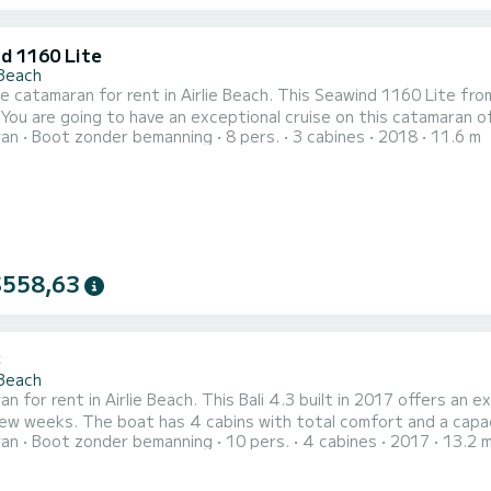
d 1160 Lite
 Beach
le catamaran for rent in Airlie Beach. This Seawind 1160 Lite from
 You are going to have an exceptional cruise on this catamaran 
ran
Boot zonder bemanning
8 pers.
3 cabines
2018
11.6 m
rs when cruising and take advantage of its 3 cabins with total 
met douche. Deze boot is uitgerust met een Full batten mainsail en
$558,63
3
 Beach
n for rent in Airlie Beach. This Bali 4.3 built in 2017 offers an ex
fort and a capacity of 10 passengers. With a total length of 13 meters
ran
Boot zonder bemanning
10 pers.
4 cabines
2017
13.2 
horsepower, it will be your best friend when spending extraordinary 
comfort heeft NAUTILUS