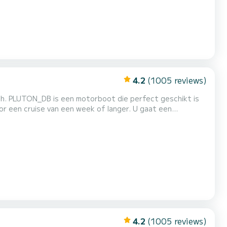
4.2
(1005 reviews)
ach. PLUTON_DB is een motorboot die perfect geschikt is
ruise van een week of langer. U gaat een
aximaal 6 passagiers onderbrengen tijdens het cruisen en
4.2
(1005 reviews)