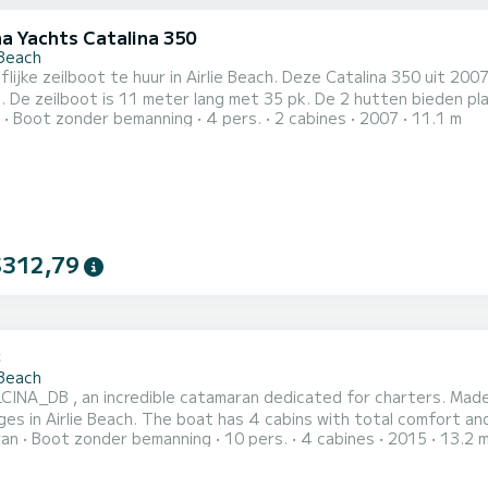
na Yachts Catalina 350
 Beach
lijke zeilboot te huur in Airlie Beach. Deze Catalina 350 uit 200
sen. Deze Catalina
Boot zonder bemanning
4 pers.
2 cabines
2007
11.1 m
oilet met douche. Deze boot is uitgerust met een half gelat groot zeil en een rolgenua. Het heeft de
volgende uitrusting: TV, dekdouche. Aarzel niet o
$312,79
3
 Beach
INA_DB , an incredible catamaran dedicated for charters. Made i
es in Airlie Beach. The boat has 4 cabins with total comfort an
ran
Boot zonder bemanning
10 pers.
4 cabines
2015
13.2 
nd 100 horsepower, it will be your best friend when spending extra
uitgerust met een Full batten mainsail en een Furling genoa Het