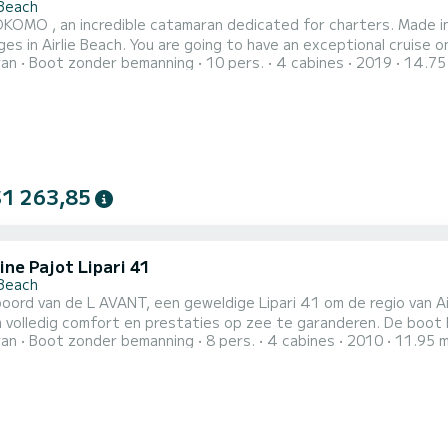
 Beach
OMO , an incredible catamaran dedicated for charters. Made in
oing to have an exceptional cruise on this catamaran of 15 meters. You will be able to
ran
Boot zonder bemanning
10 pers.
4 cabines
2019
14.75
te up to 10 passengers when cruising and take advantage of its 4 cabins
uitgerust met4 toilets met douche. Het heeft de volgende uit
$1 263,85
ine Pajot Lipari 41
 Beach
oord van de L AVANT, een geweldige Lipari 41 om de regio van A
 comfort en prestaties op zee te garanderen. De boot heeft 4 hutten met totaal comfort en een capaciteit van
ran
Boot zonder bemanning
8 pers.
4 cabines
2010
11.95 
iers. Met een totale lengte van 12 meter en 60 pk, zal het uw b
ties op de wateren van Airlie Beach Deze Lipari 41 is uitgerust met 2 toiletten met een douche. Deze boot is