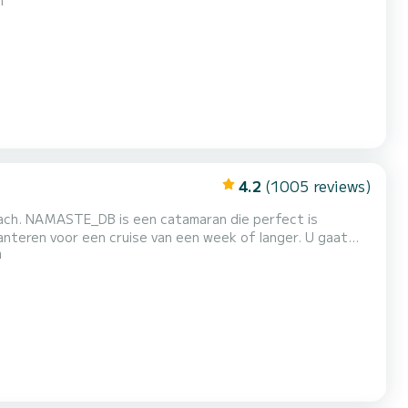
m
eren van de 4 hutten met totaal comfort. Voor uw
4.2
(1005 reviews)
Beach. NAMASTE_DB is een catamaran die perfect is
en voor een cruise van een week of langer. U gaat
m
nt maximaal 10 passagiers onderbrengen tijdens het