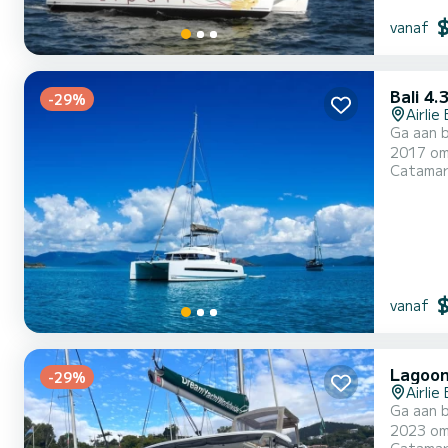
vanaf
Bali 4.
-29%
Airlie
Ga aan b
2017 om volledig
Catama
8 passag
vanaf
Lagoon
-29%
Airlie
Ga aan 
2023 om volledig