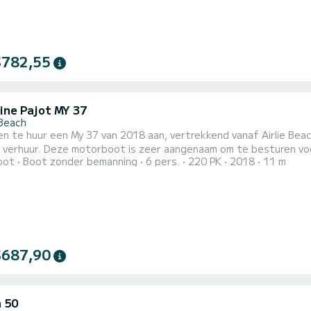
$782,55
ine Pajot MY 37
 Beach
en te huur een My 37 van 2018 aan, vertrekkend vanaf Airlie Be
e verhuur. Deze motorboot is zeer aangenaam om te besturen voor een c
oot
Boot zonder bemanning
6 pers.
220 PK
2018
11 m
rlijke cruise beleven op deze motorboot van 11 meter. U kunt m
 hutten met totaal comfort. Deze My 37 is uitgerust met 2 toiletten met een douche. Het heeft de
...
$687,90
 50