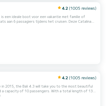
4.2
(1005 reviews)
7 is een ideale boot voor een vakantie met familie of
m contact met ons op te nemen voor een offerte, u wordt geholpen...
4.2
(1005 reviews)
n 2015, the Bali 4.3 will take you to the most beautiful
d a capacity of 10 passengers. With a total length of 13
m
ordinary holidays on the waters of Airlie Beach Deze
 heeft de volgende uitrusting: Buitenboordmot...