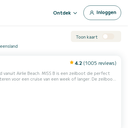
Inloggen
Ontdek
Toon kaart
ueensland
4.2
(1005 reviews)
vanuit Airlie Beach. MISS B is een zeilboot die perfect
voor een cruise van een week of langer. De zeilboot
e Dufour 412 Grand Large is
e boot is uitgerust met een Full batten mainsail en een Furling genua....