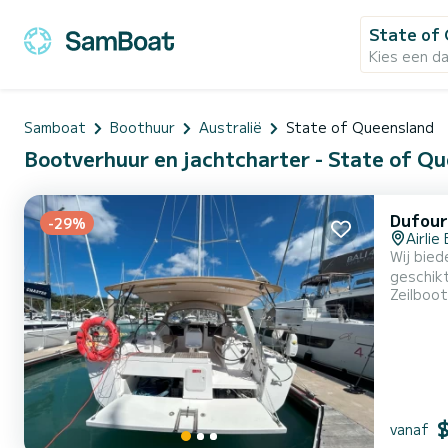
State of
Kies een d
Samboat
Boothuur
Australië
State of Queensland
Bootverhuur en jachtcharter - State of Qu
Dufour
-29%
Airlie
Wij bied
geschikt 
Zeilboot
is 13 mete
vanaf