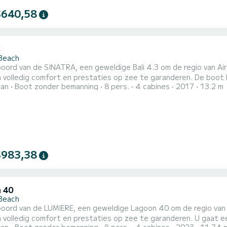
$640,58
3
 Beach
oord van de SINATRA, een geweldige Bali 4.3 om de regio van Ai
 comfort en prestaties op zee te garanderen. De boot heeft 4 hutten met totaal comfort en een capaciteit van
ran
Boot zonder bemanning
8 pers.
4 cabines
2017
13.2 m
iers. Met een totale lengte van 13 meter en 110 pk, zal het uw
$983,38
 40
 Beach
boord van de LUMIERE, een geweldige Lagoon 40 om de regio van 
 comfort en prestaties op zee te garanderen. U gaat een uitzonderlijke cruise maken op deze catamaran van 12