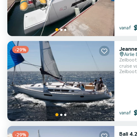
vanaf
Jeanne
-29%
Airlie
Zeilboot
cruise van een paa
Zeilboot
passagie
vanaf
Bali 4.
-29%