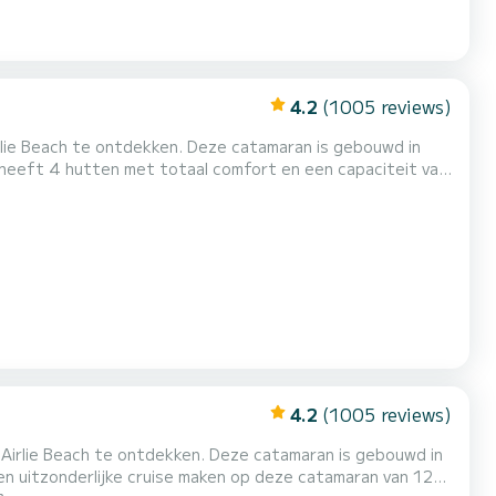
4.2
(1005 reviews)
rlie Beach te ontdekken. Deze catamaran is gebouwd in
 beste vriend zijn bij het doorbrengen van buitengewone
vakanties op de wateren van Airlie Beach Voor uw comfort heeft SINATRA 4 toiletten met een douche Deze boot is uitgerust...
4.2
(1005 reviews)
Airlie Beach te ontdekken. Deze catamaran is gebouwd in