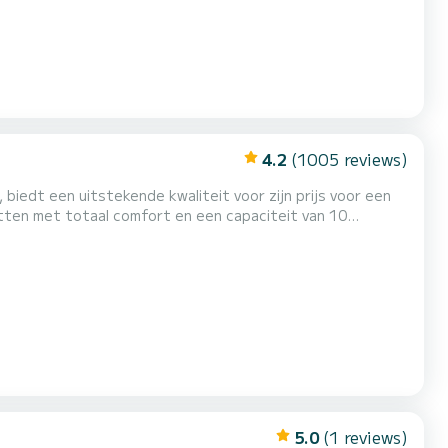
4.2
(1005 reviews)
 biedt een uitstekende kwaliteit voor zijn prijs voor een
ste vriend zijn bij het doorbrengen van buitengewone
vakanties op de wateren van Airlie Beach Deze Sun Odyssey 44i is uitgerust met 2 toiletten met een douche. Deze boot is uitg...
5.0
(1 reviews)