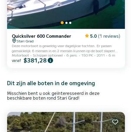
Quicksilver 600 Commander
5.0
(1 reviews)
Stari Grad
Deze motorboot is geweldig voor dagelijkse tochten. Er passen
gemakkelijk 6 mensen in en 2 mensen kunnen op de boot slapen!
Motorboot
Schipper optioneel
6 pers.
150 PK
2011
6 m
Voor uw navigatie zijn hier GPS, navigatietools, snelheidslog. Op
$381,28
vanaf
het dek heeft u een bimini om u te beschermen tegen de zon, en er
is een zonnedek dat perfect is om de hele dag te zonnebaden! U
kunt mijn boot huren met of zonder schipper met een vergunning
voor de boot, zoals u wilt.
Dit zijn alle boten in de omgeving
Misschien bent u ook geïnteresseerd in deze
beschikbare boten rond Stari Grad!