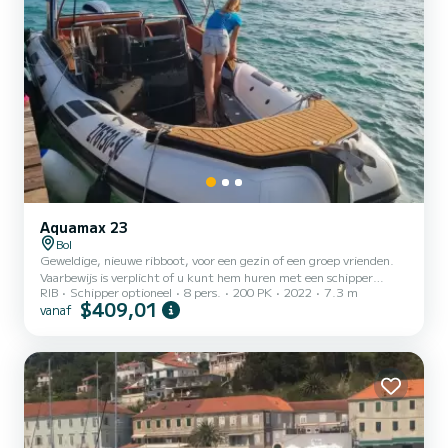
Aquamax 23
Bol
Geweldige, nieuwe ribboot, voor een gezin of een groep vrienden.
Vaarbewijs is verplicht of u kunt hem huren met een schipper
RIB
Schipper optioneel
8 pers.
200 PK
2022
7.3 m
(extra kosten) Hij heeft mooie stoelen, bimini, veiligheidsvesten,
$409,01
vanaf
anker... gewoon perfect om nabijgelegen eilanden of baaien te
bezoeken. Gebruik hem om drukke stranden over te slaan, om te
zwemmen waar u wilt... om te genieten van onontdekte baaien,
om te eten in restaurants op zee met uitzicht... er zijn veel
mogelijkheden. Vaarbewijs vereist voor bareboat charter.