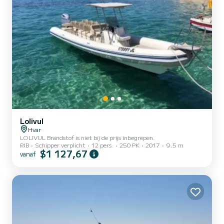
Lolivul
Hvar
LOLIVUL Brandstof is niet bij de prijs inbegrepen.
RIB
Schipper verplicht
12 pers.
250 PK
2017
9.5 m
$1 127,67
vanaf