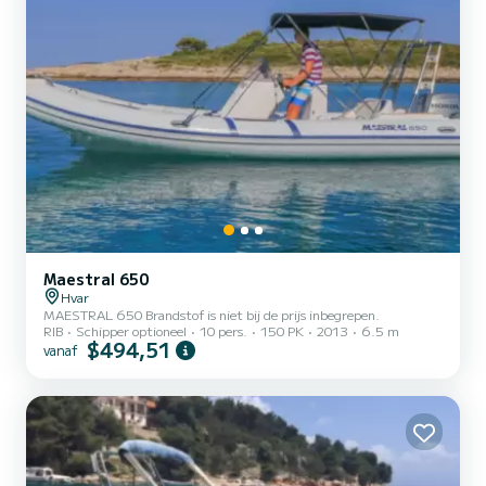
Maestral 650
Hvar
MAESTRAL 650 Brandstof is niet bij de prijs inbegrepen.
RIB
Schipper optioneel
10 pers.
150 PK
2013
6.5 m
$494,51
vanaf