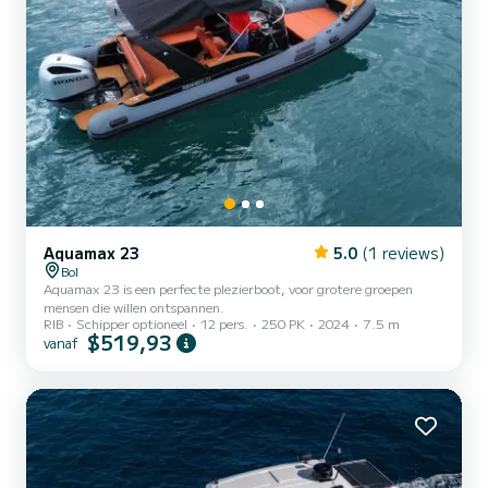
Aquamax 23
5.0
(1 reviews)
Bol
Aquamax 23 is een perfecte plezierboot, voor grotere groepen
mensen die willen ontspannen.
RIB
Schipper optioneel
12 pers.
250 PK
2024
7.5 m
$519,93
vanaf