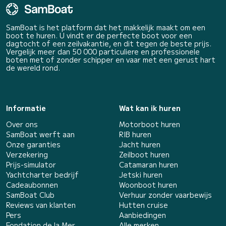
SamBoat is het platform dat het makkelijk maakt om een
boot te huren. U vindt er de perfecte boot voor een
dagtocht of een zeilvakantie, en dit tegen de beste prijs.
Vergelijk meer dan 50 000 particuliere en professionele
boten met of zonder schipper en vaar met een gerust hart
de wereld rond.
Informatie
Wat kan ik huren
Over ons
Motorboot huren
SamBoat werft aan
RIB huren
Onze garanties
Jacht huren
Verzekering
Zeilboot huren
Prijs-simulator
Catamaran huren
Yachtcharter bedrijf
Jetski huren
Cadeaubonnen
Woonboot huren
SamBoat Club
Verhuur zonder vaarbewijs
Reviews van klanten
Hutten cruise
Pers
Aanbiedingen
Fondation de la Mer
Alle merken