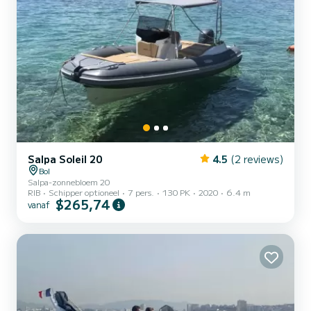
Salpa Soleil 20
4.5
(2 reviews)
Bol
Salpa-zonnebloem 20
RIB
Schipper optioneel
7 pers.
130 PK
2020
6.4 m
$265,74
vanaf