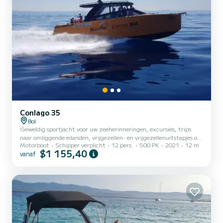
Conlago 35
Bol
Geweldig sportjacht voor uw zeeherinneringen, excursies, trips
naar omliggende eilanden, vrijgezellen- en vrijgezellenuitstapjes op
Motorboot
Schipper verplicht
12 pers.
500 PK
2021
12 m
zee. Deze boot heeft een benijdenswaardige prestatie op zee en
$1 155,40
vanaf
belooft met onze ervaren kapitein en zeiler echt ontspannende
momenten. Voel de kracht en schoonheid van zeilen in een boot,
door Midden-Dalmatië en de eilanden, die u ademloos zullen
achterlaten.