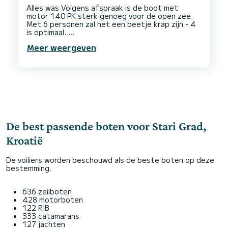
Alles was Volgens afspraak is de boot met
motor 140 PK sterk genoeg voor de open zee.
Met 6 personen zal het een beetje krap zijn - 4
is optimaal.
De kust is erg mooi met mooie verborgen plekken
Meer weergeven
om te zwemmen en snorkelen. Goede
restaurants met een fantastisch uitzicht.
De best passende boten voor Stari Grad,
Kroatië
De voiliers worden beschouwd als de beste boten op deze
bestemming.
636 zeilboten
428 motorboten
122 RIB
333 catamarans
127 jachten