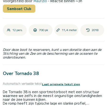
Voorgesteld door
Maurizio
- Reactie binnen ~3h
Samboat Club
12 pers.
700 pk
11,4 meter
2018
Door deze boot te reserveren, kunt u een donatie doen aan de
Stichting van de Zee om de bescherming van de oceanen te
ondersteunen.
Over Tornado 38
Automatisch vertaalde tekst
Laat originele tekst zien
De Tornado 38 is een sportmotorboot met een structuur
waarmee we zelfs in de meest ongunstige omstandigheden
naar de zee kunnen kijken.
De romp heeft zijn typische lage en slanke profiel,
onderstreept door een licht omgekeerd zeil dat een reeks