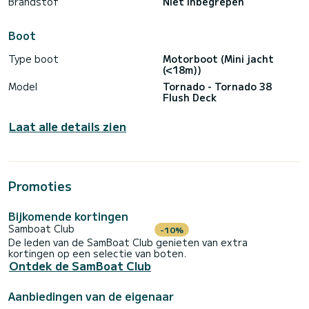
Brandstof
Niet inbegrepen
-Sorrento-Positano €300
-Sorrento – Positano-Amalfi €450
-Sorrento-Ischia of Procida €650
Boot
-Sorrento-Capri-Positano €450
-Sorrento-Capri-Positano-Amalfi €600
Type boot
Motorboot (Mini jacht
(<18m))
Model
Tornado - Tornado 38
Flush Deck
Laat alle details zien
Promoties
Bijkomende kortingen
Samboat Club
-10%
De leden van de SamBoat Club genieten van extra
kortingen op een selectie van boten.
Ontdek de SamBoat Club
Aanbiedingen van de eigenaar