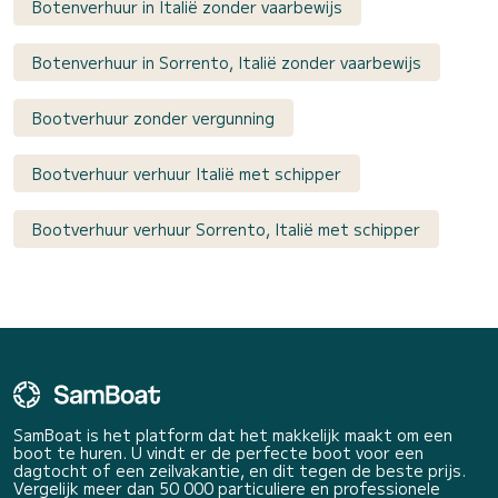
Botenverhuur in Italië zonder vaarbewijs
Botenverhuur in Sorrento, Italië zonder vaarbewijs
Bootverhuur zonder vergunning
Bootverhuur verhuur Italië met schipper
Bootverhuur verhuur Sorrento, Italië met schipper
SamBoat is het platform dat het makkelijk maakt om een
boot te huren. U vindt er de perfecte boot voor een
dagtocht of een zeilvakantie, en dit tegen de beste prijs.
Vergelijk meer dan 50 000 particuliere en professionele