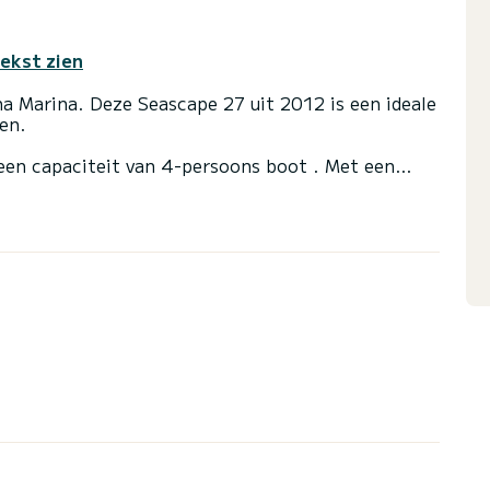
tekst zien
na Marina. Deze Seascape 27 uit 2012 is een ideale
en.
een capaciteit van 4-persoons boot . Met een
e bondgenoot voor een buitengewone vakantie op
arina
grootzeil en een Genua op haspel.
en voor elke offerteaanvraag, u wordt begeleid