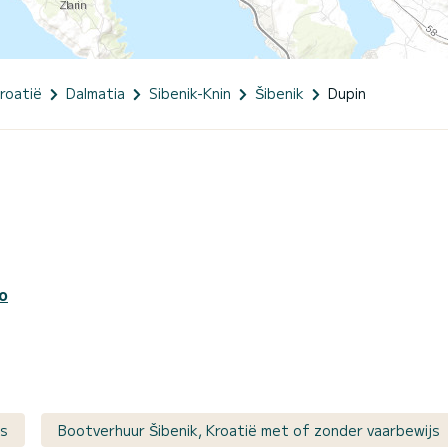
roatië
Dalmatia
Sibenik-Knin
Šibenik
Dupin
o
js
Bootverhuur Šibenik, Kroatië met of zonder vaarbewijs