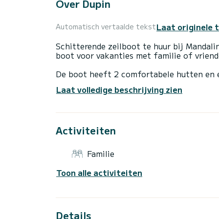
Over Dupin
Laat originele 
Automatisch vertaalde tekst
Schitterende zeilboot te huur bij Mandali
boot voor vakanties met familie of vriend
De boot heeft 2 comfortabele hutten en 
totale lengte van 8 meter is het uw best
Laat volledige beschrijving zien
het water in de omgeving van Mandalina M
Dit Zeegezicht 27 is voorzien van 1 toilet met douche.
Activiteiten
Deze boot is voorzien van een Doorgelat 
Aarzel niet om contact met ons op te nem
Familie
Toon alle activiteiten
Details