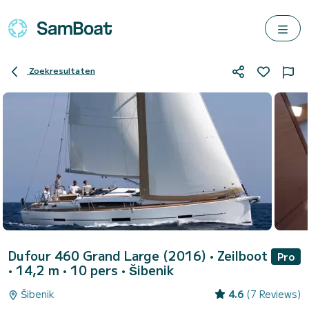
Zoekresultaten
Dufour 460 Grand Large (2016)
• Zeilboot
Pro
• 14,2 m • 10 pers •
Šibenik
Šibenik
4.6
(7 Reviews)