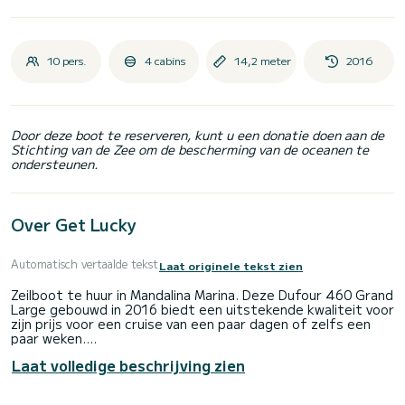
10 pers.
4 cabins
14,2 meter
2016
Door deze boot te reserveren, kunt u een donatie doen aan de
Stichting van de Zee om de bescherming van de oceanen te
ondersteunen.
Over Get Lucky
Automatisch vertaalde tekst
Laat originele tekst zien
Zeilboot te huur in Mandalina Marina. Deze Dufour 460 Grand
Large gebouwd in 2016 biedt een uitstekende kwaliteit voor
zijn prijs voor een cruise van een paar dagen of zelfs een
paar weken.
Laat volledige beschrijving zien
De boot heeft 4 hutten met totaal comfort en een
capaciteit van 10 passagiers. Met een totale lengte van 14
meter en 75 pk, zal het uw beste vriend zijn bij het