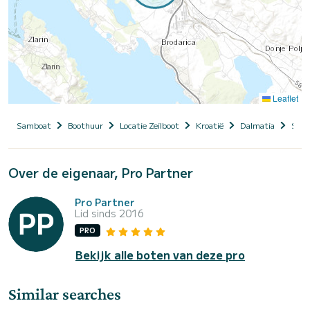
Leaflet
Samboat
Boothuur
Locatie Zeilboot
Kroatië
Dalmatia
Sibe
Over de eigenaar, Pro Partner
Pro Partner
Lid sinds 2016
PRO
Bekijk alle boten van deze pro
Similar searches