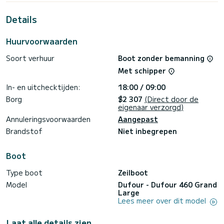
doorbrengen van buitengewone vakanties op de wateren
van Mandalina Marina
Details
Deze Dufour 460 Grand Large is uitgerust met 4 toiletten
met een douche.
Huurvoorwaarden
Deze boot is uitgerust met een Volledig gelat grootzeil en
Soort verhuur
Boot zonder bemanning
een Rolgenua. Het heeft de volgende uitrusting:
Automatische piloot, Buitenboordmotor, TV, Wifi en
Met schipper
internet, Dekdouche, Plancha.
In- en uitchecktijden:
18:00 / 09:00
Als u vragen heeft over de boot of de chartervoorwaarden,
kunt u een bericht sturen via het Samboat-platform. Een
Borg
$2 307
(Direct door de
SamBoat-adviseur beantwoordt uw vragen en biedt u onze
eigenaar verzorgd)
Annuleringsvoorwaarden
Aangepast
Brandstof
Niet inbegrepen
Boot
Type boot
Zeilboot
Model
Dufour - Dufour 460 Grand
Large
Lees meer over dit model
Laat alle details zien