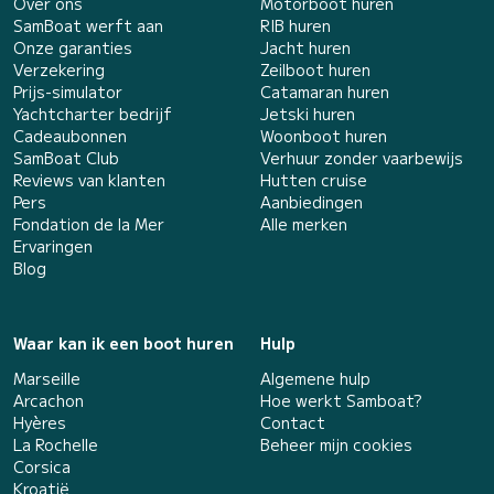
Over ons
Motorboot huren
SamBoat werft aan
RIB huren
Onze garanties
Jacht huren
Verzekering
Zeilboot huren
Prijs-simulator
Catamaran huren
Yachtcharter bedrijf
Jetski huren
Cadeaubonnen
Woonboot huren
SamBoat Club
Verhuur zonder vaarbewijs
Reviews van klanten
Hutten cruise
Pers
Aanbiedingen
Fondation de la Mer
Alle merken
Ervaringen
Blog
Waar kan ik een boot huren
Hulp
Marseille
Algemene hulp
Arcachon
Hoe werkt Samboat?
Hyères
Contact
La Rochelle
Beheer mijn cookies
Corsica
Kroatië