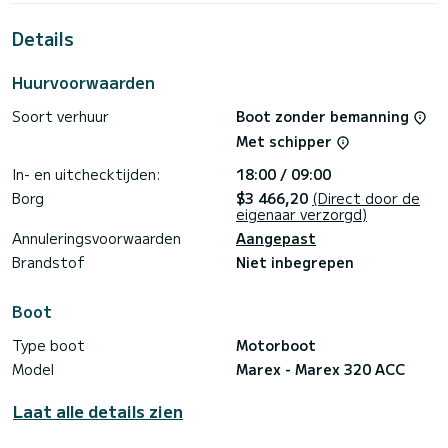
meter is het uw beste bondgenoot om een uitzonderlijke
vakantie op het water door te brengen in de omgeving van
Details
Mandalina Marina
Deze Marex 320 Aft Cabin Cruiser is uitgerust met 1 toilet
Huurvoorwaarden
met douche.
Soort verhuur
Boot zonder bemanning
Het heeft de volgende uitrusting: Buitenboordmotor, TV,
Wifi en internet, Dekdouche.
Met schipper
Boekingsaanvragen en offertes worden rechtstreeks door
In- en uitchecktijden:
18:00 / 09:00
SamBoat afgehandeld. Via het platform krijgt u de beste
Borg
$3 466,20
(Direct door de
eigenaar verzorgd)
Annuleringsvoorwaarden
Aangepast
Brandstof
Niet inbegrepen
Boot
Type boot
Motorboot
Model
Marex - Marex 320 ACC
Laat alle details zien