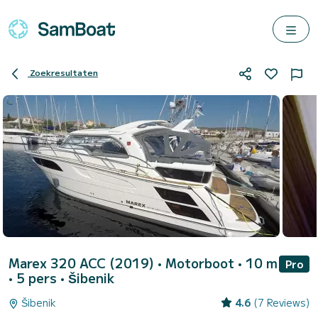
Zoekresultaten
Marex 320 ACC (2019)
• Motorboot • 10 m
Pro
• 5 pers •
Šibenik
Šibenik
4.6
(7 Reviews)