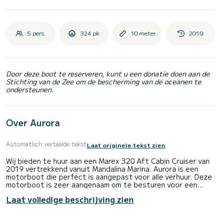
5 pers.
324 pk
10 meter
2019
Door deze boot te reserveren, kunt u een donatie doen aan de
Stichting van de Zee om de bescherming van de oceanen te
ondersteunen.
Over Aurora
Automatisch vertaalde tekst
Laat originele tekst zien
Wij bieden te huur aan een Marex 320 Aft Cabin Cruiser van
2019 vertrekkend vanuit Mandalina Marina. Aurora is een
motorboot die perfect is aangepast voor alle verhuur. Deze
motorboot is zeer aangenaam om te besturen voor een
cruise van een week of langer.
Laat volledige beschrijving zien
De boot heeft 2 volledig uitgeruste hut(ten) en een
capaciteit van 5 personen. Met een totale lengte van 10