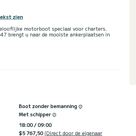
tekst zien
looflijke motorboot speciaal voor charters.
47 brengt u naar de mooiste ankerplaatsen in
en) en een capaciteit van 8 personen. Met een
e bondgenoot om een uitzonderlijke vakantie op
 van Mandalina Marina
 met 2 toiletten met douche.
tische piloot, Buitenboordmotor, TV, Wifi en
 platform een offerte aan te vragen, wij nemen
Boot zonder bemanning
Met schipper
18:00 / 09:00
$5 767,50
(Direct door de eigenaar