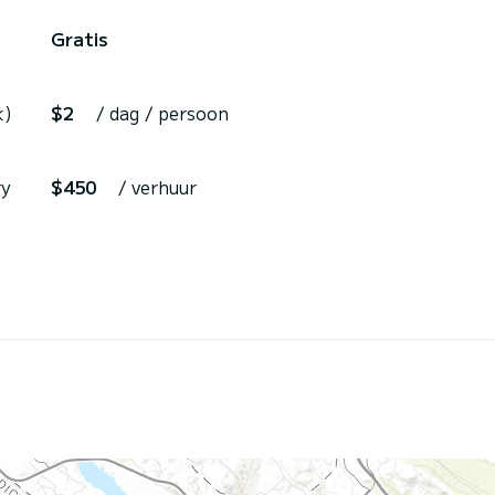
Gratis
k)
$2
/ dag / persoon
ry
$450
/ verhuur