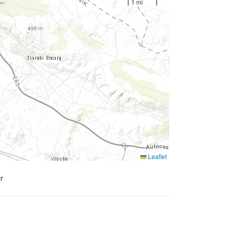
1 mi
Leaflet
r