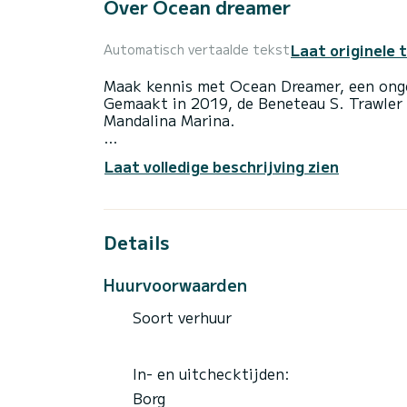
Over Ocean dreamer
Laat originele 
Automatisch vertaalde tekst
Maak kennis met Ocean Dreamer, een onge
Gemaakt in 2019, de Beneteau S. Trawler 
Mandalina Marina.
De boot heeft 3 volledig uitgeruste hut(t
Laat volledige beschrijving zien
totale lengte van 15 meter is dit uw best
het water door te brengen in de omgeving
Deze Beneteau S. Trawler 47 is uitgerust
Details
Het heeft de volgende uitrusting: Automa
internet, Dekdouche, A/C.
Huurvoorwaarden
Wij nodigen u uit om rechtstreeks via het
Soort verhuur
In- en uitchecktijden:
Borg