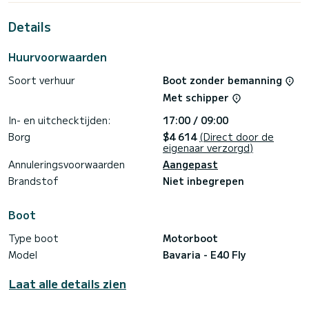
meter is het uw beste bondgenoot om een uitzonderlijke
vakantie op het water door te brengen in de omgeving van
Details
Donji Seget
Deze E40 Fly is uitgerust met 2 toiletten met een douche.
Huurvoorwaarden
Het heeft de volgende uitrusting: Buitenboordmotor,
Soort verhuur
Boot zonder bemanning
Boegschroef, A/C.
Met schipper
Aarzel niet om contact met ons op te nemen voor een
offerte, u wordt geholpen door een SamBoat-expert bij uw
In- en uitchecktijden:
17:00 / 09:00
Borg
$4 614
(Direct door de
eigenaar verzorgd)
Annuleringsvoorwaarden
Aangepast
Brandstof
Niet inbegrepen
Boot
Type boot
Motorboot
Model
Bavaria - E40 Fly
Laat alle details zien