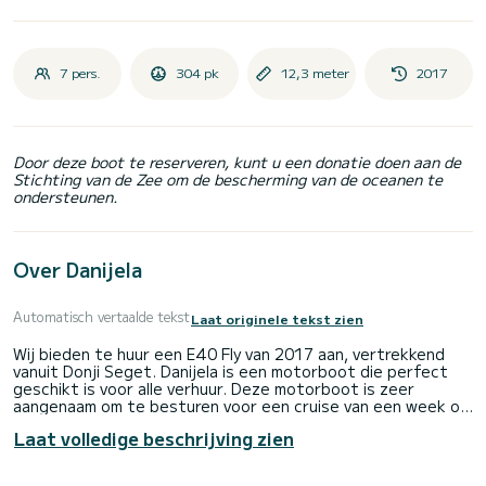
7 pers.
304 pk
12,3 meter
2017
Door deze boot te reserveren, kunt u een donatie doen aan de
Stichting van de Zee om de bescherming van de oceanen te
ondersteunen.
Over Danijela
Automatisch vertaalde tekst
Laat originele tekst zien
Wij bieden te huur een E40 Fly van 2017 aan, vertrekkend
vanuit Donji Seget. Danijela is een motorboot die perfect
geschikt is voor alle verhuur. Deze motorboot is zeer
aangenaam om te besturen voor een cruise van een week of
langer.
Laat volledige beschrijving zien
De boot heeft 3 volledig uitgeruste hut(ten) en een
capaciteit van 7 personen. Met een totale lengte van 12