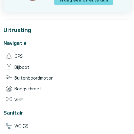
Uitrusting
Navigatie
GPS
Bijboot
Buitenboordmotor
Boegschroef
VHF
Sanitair
WC (2)