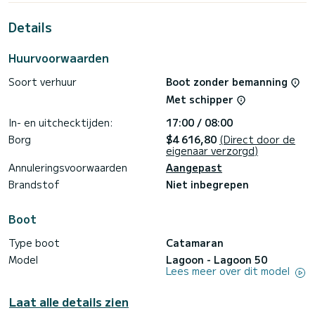
meter is het uw beste bondgenoot om een uitzonderlijke
vakantie op het water door te brengen in de omgeving van
Details
Donji Seget
Deze Lagoon 50 is uitgerust met 4 toiletten met een
Huurvoorwaarden
douche.
Soort verhuur
Boot zonder bemanning
Deze boot is uitgerust met een Volledig gelat grootzeil en
een Rolgenua. Het heeft de volgende uitrusting: Auto-pilot,
Met schipper
USB-stekker, Dekdouche.
In- en uitchecktijden:
17:00 / 08:00
Boekingsaanvragen en offertes worden rechtstreeks door
SamBoat afgehandeld. U krijgt de beste prijzen via het
Borg
$4 616,80
(Direct door de
eigenaar verzorgd)
Annuleringsvoorwaarden
Aangepast
Brandstof
Niet inbegrepen
Boot
Type boot
Catamaran
Model
Lagoon - Lagoon 50
Lees meer over dit model
Laat alle details zien