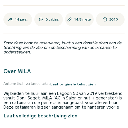
14 pers.
6 cabins
14,8 meter
2019
Door deze boot te reserveren, kunt u een donatie doen aan de
Stichting van de Zee om de bescherming van de oceanen te
ondersteunen.
Over MILA
Automatisch vertaalde tekst
Laat originele tekst zien
Wij bieden te huur aan een Lagoon 50 van 2019 vertrekkend
vanuit Donji Seget. MILA (AC in Salon en hut + generator) is
een catamaran die perfect is aangepast voor alle verhuur.
Deze catamaran is zeer aangenaam om te hanteren voor een
cruise van een week of langer.
Laat volledige beschrijving zien
De boot heeft 6 volledig uitgeruste hut(ten) en een
capaciteit van 14 personen. Met een totale lengte van 15