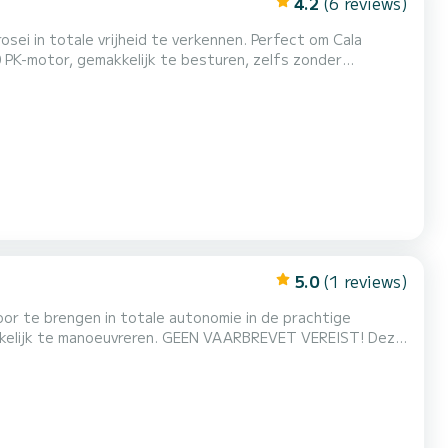
4.2
(6 reviews)
ei in totale vrijheid te verkennen. Perfect om Cala
0 PK-motor, gemakkelijk te besturen, zelfs zonder
pen. Vertrek vanuit de haven van Arbatax. Mogelijkheid van
5.0
(1 reviews)
oor te brengen in totale autonomie in de prachtige
 GEEN VAARBREVET VEREIST! Deze
stuurpositie die maximaal comfort garandeert tijdens