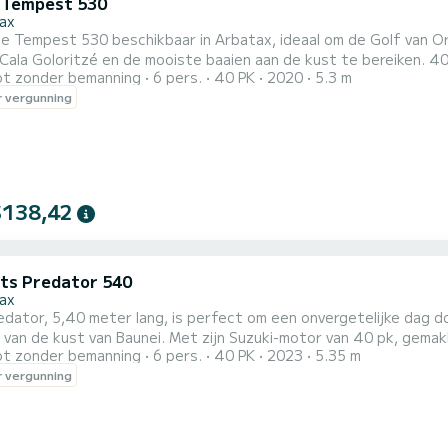
i Tempest 530
ax
Tempest 530 beschikbaar in Arbatax, ideaal om de Golf van Oros
 Cala Goloritzé en de mooiste baaien aan de kust te bereiken. 4
t zonder bemanning
6 pers.
40 PK
2020
5.3 m
js. Ruim, comfortabel en perfect voor gezinnen of vriendengroe
 vergunning
ies en assistentie.
$138,42
ats Predator 540
ax
dator, 5,40 meter lang, is perfect om een onvergetelijke dag d
n de kust van Baunei. Met zijn Suzuki-motor van 40 pk, gemakkelijk te manoeuvreren.
t zonder bemanning
6 pers.
40 PK
2023
5.35 m
boot biedt ruime zonnedekken met comfortabele kussens en een 
 vergunning
ord is er plaats voor maximaal 6 personen! Een volledige bimini beschermt u tegen de zon op de warmste uren