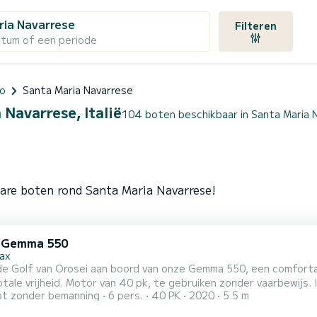
ria Navarrese
Filteren
atum of een periode
ro
Santa Maria Navarrese
 Navarrese, Italië
104 boten beschikbaar in Santa Maria 
bare boten rond Santa Maria Navarrese!
i Gemma 550
ax
de Golf van Orosei aan boord van onze Gemma 550, een comforta
otale vrijheid. Motor van 40 pk, te gebruiken zonder vaarbewijs. 
t zonder bemanning
6 pers.
40 PK
2020
5.5 m
laire baaien willen verkennen zoals Cala Mariolu, Cala Goloritzé
g, zelfs voor beginners. Vertrek vanuit Arbatax. Ik leg je alles ui