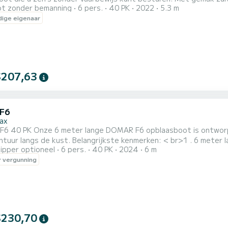
t zonder bemanning
6 pers.
40 PK
2022
5.3 m
e ZONNETENT Zonnetent ter bescherming tegen de zon Zonnedek voor comfortabel zonnebaden Wij
ige eigenaar
 een Koeltas Strandparasol Ondersteunende kaart voor de tour
$207,63
F6
ax
 ontworpen om comfort, veiligheid en plezier te bieden tijdens uw
ijkste kenmerken: < br>1 . 6 meter lang, geschikt voor een groep van maximaal 6 personen
ipper optioneel
6 pers.
40 PK
2024
6 m
e excursie langs de kust. 2. Voor een verfrissende straal zoet water na een duik in het prachtige water van
 vergunning
de Golf van Orosei. 3. De rolbeugel met luifel biedt een aan
$230,70