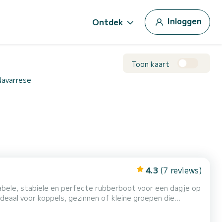
Inloggen
Ontdek
Toon kaart
Navarrese
4.3
(7 reviews)
bele, stabiele en perfecte rubberboot voor een dagje op
Ideaal voor koppels, gezinnen of kleine groepen die
 en Cala Luna. Ruime zonnedekken, gemakkelijk te besturen
t voordat we vertrekken: geen stress, alleen m...