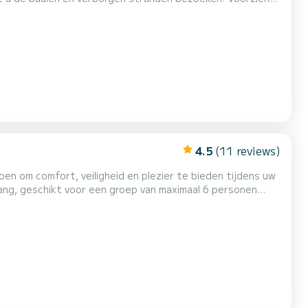
4.5
(11 reviews)
gename schaduwplek om te ontspannen en uzelf te beschermen...