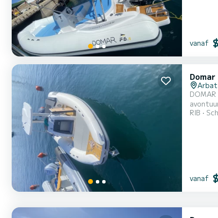
vanaf
Domar 
Arbat
DOMAR F8 M
avontuur
RIB
Sch
Belangrijkste kenmerken: 1. Afmetingen: l
vanaf