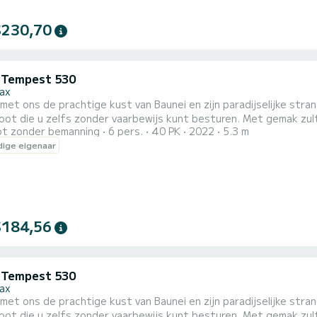
$230,70
i Tempest 530
ax
et ons de prachtige kust van Baunei en zijn paradijselijke str
oot die u zelfs zonder vaarbewijs kunt besturen. Met gemak zul
t zonder bemanning
6 pers.
40 PK
2022
5.3 m
e ZONNETENT Zonnetent ter bescherming tegen de zon Zonnedek voor comfortabel zonnebaden Wij
ige eigenaar
 een Koeltas Strandparasol Ondersteunende kaart voor de tour
$184,56
i Tempest 530
ax
et ons de prachtige kust van Baunei en zijn paradijselijke str
oot die u zelfs zonder vaarbewijs kunt besturen. Met gemak zul