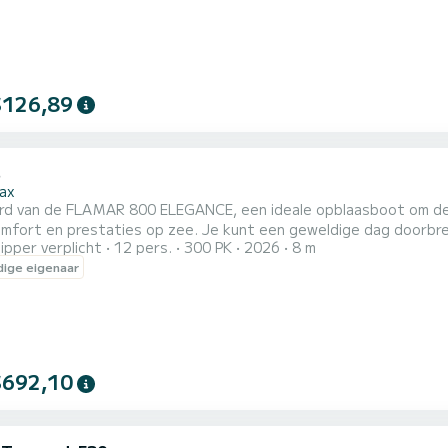
$126,89
ax
rd van de FLAMAR 800 ELEGANCE, een ideale opblaasboot om de 
omfort en prestaties op zee. Je kunt een geweldige dag doorbr
ipper verplicht
12 pers.
300 PK
2026
8 m
ieden aan 12 personen. Zeer krachtige motor. Comfort, luxe, ex
ige eigenaar
bele navigatie. Prachtige details en gezellige indeling. Voorzi
achterin met...
$692,10