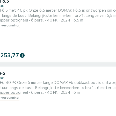
F6.5
ax
R F6.5 is ontworpen om comfort, veiligheid en plezier te bieden tijdens uw zee-
erken: br>1. Lengte van 6,5 meter, geschikt voor een groep van maximaal 6 personen
ipper optioneel
6 pers.
40 PK
2024
6.5 m
e excursie langs de kust. 2. Voor een verfrissende straal zoet water na een duik in het prachtige water van
 vergunning
de Golf van Orosei. 3. De rolbeugel met luifel biedt een aan
$253,77
F6
ax
 ontworpen om comfort, veiligheid en plezier te bieden tijdens uw
ste kenmerken: < br>1 . 6 meter lang, geschikt voor een groep van maximaal 6 personen voor
ipper optioneel
6 pers.
40 PK
2024
6 m
sie langs de kust. 2. Voor een verfrissende straal zoet water na een duik in het prachtige water van de
 vergunning
Golf van Orosei. 3. De rolbeugel met luifel biedt een aangenam