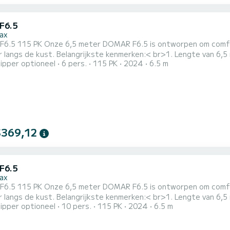
F6.5
ax
 ontworpen om comfort, veiligheid en plezier te bieden tijdens uw zee-
rken:< br>1. Lengte van 6,5 meter, geschikt voor een groep van maximaal 6 personen
ipper optioneel
6 pers.
115 PK
2024
6.5 m
e excursie langs de kust. 2. Voor een verfrissende straal zoet water na een duik in het prachtige water van
edt een aangename schaduwplek om te ontspannen en uzelf te beschermen
$369,12
F6.5
ax
 ontworpen om comfort, veiligheid en plezier te bieden tijdens uw zee-
rken:< br>1. Lengte van 6,5 meter, geschikt voor een groep van maximaal 6 personen
ipper optioneel
10 pers.
115 PK
2024
6.5 m
e excursie langs de kust. 2. Voor een verfrissende straal zoet water na een duik in het prachtige water van
edt een aangename schaduwplek om te ontspannen en uzelf te beschermen