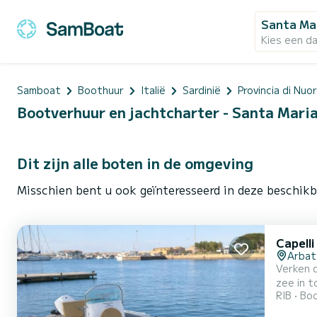
Santa Ma
Kies een d
Samboat
Boothuur
Italië
Sardinië
Provincia di Nuo
Bootverhuur en jachtcharter - Santa Maria
Dit zijn alle boten in de omgeving
Misschien bent u ook geïnteresseerd in deze beschik
Capell
Arbat
Verken 
zee in t
RIB
Boo
spectacu
en veili