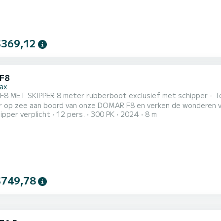
$369,12
F8
ax
ET SKIPPER 8 meter rubberboot exclusief met schipper - Tour langs de kust van 
 op zee aan boord van onze DOMAR F8 en verken de wonderen van 
ipper verplicht
12 pers.
300 PK
2024
8 m
engte van 8 meter, geschikt voor maximaal 12 personen voor een onvergetelijke excursie
langs de kust. 2. Deskundige schipper: De bijboot wordt exclusief
$749,78