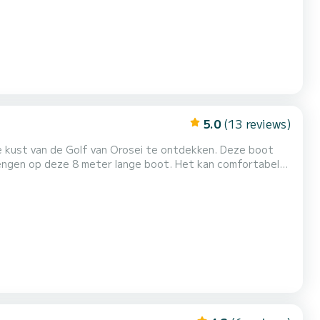
5.0
(13 reviews)
kust van de Golf van Orosei te ontdekken. Deze boot
engen op deze 8 meter lange boot. Het kan comfortabel
clusiviteit met een vermogen van 300 pk. Zeer
eningen: ruim zonnedek aan de boeg. Ruime U-vormige