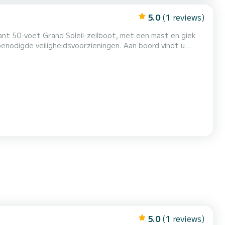
5.0
(1 reviews)
nt 50-voet Grand Soleil-zeilboot, met een mast en giek
iligheidsvoorzieningen. Aan boord vindt u
2-inch LG-tv, luxe leren banken en comfortabele
5.0
(1 reviews)