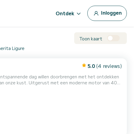
Inloggen
Ontdek
Toon kaart
erita Ligure
5.0
(4 reviews)
 ontspannende dag willen doorbrengen met het ontdekken
an onze kust. Uitgerust met een moderne motor van 40
ing voor het in alle comfort en privacy bezoeken van de
hiappa en Camogli. Uitgerust met alle benodigde opties