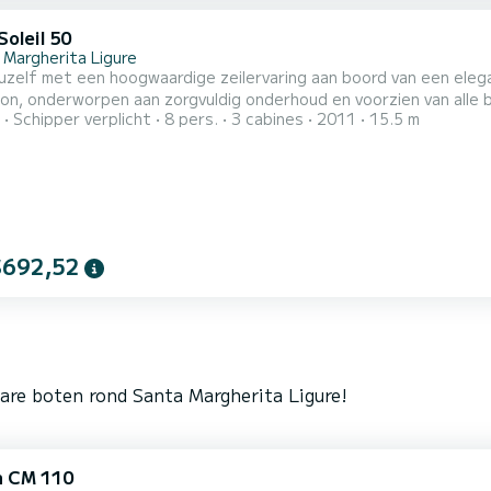
oleil 50
 Margherita Ligure
zelf met een hoogwaardige zeilervaring aan boord van een elega
n, onderworpen aan zorgvuldig onderhoud en voorzien van alle benodigde ve
Schipper verplicht
8 pers.
3 cabines
2011
15.5 m
 gemakken zoals Wi-Fi, een Bose-audiosysteem met Fusion, een 3
n alle benodigde apparatuur voor een echt comfortabele reis.
$692,52
are boten rond Santa Margherita Ligure!
 CM 110