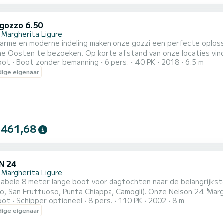
 gozzo 6.50
 Margherita Ligure
arme en moderne indeling maken onze gozzi een perfecte oploss
che Oosten te bezoeken. Op korte afstand van onze locaties vin
oot
Boot zonder bemanning
6 pers.
40 PK
2018
6.5 m
als Portofino, San Fruttuoso en Camogli. Een stille motor, ruim
ige eigenaar
nvergetelijk.
$461,68
N 24
 Margherita Ligure
bele 8 meter lange boot voor dagtochten naar de belangrijkste
o, San Fruttuoso, Punta Chiappa, Camogli). Onze Nelson 24 'Mar
oot
Schipper optioneel
8 pers.
110 PK
2002
8 m
estuurd met een vaarbewijs en is geconfigureerd met de belangr
ige eigenaar
 kussens, zoetwaterdouche, zwemtrap, kleine cabine, koelbox. D