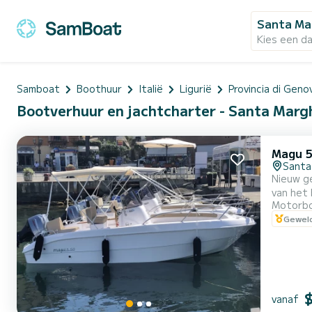
Santa Mar
Kies een d
Samboat
Boothuur
Italië
Ligurië
Provincia di Geno
Bootverhuur en jachtcharter - Santa Marghe
Magu 5
Santa
Nieuw g
van het
Motorb
pk waarv
Geweld
mooiste 
(zoe...
vanaf