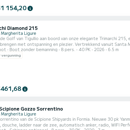
$1 154,20
chi Diamond 215
 Margherita Ligure
e Golf van Tigullio aan boord van onze elegante Trimarchi 215,
spanning en plezier. Vertrekkend vanuit Santa Margherita Ligure, kunt u gemakkelijk enkele van de meest
oot
Boot zonder bemanning
8 pers.
40 PK
2026
6.5 m
ende plaatsen aan de Riviera di Levante bereiken, zoals Portofi
 vergunning
Ligurische kust. De boot biedt comfortabel plaats aan maximaal
$461,68
Scipione Gozzo Sorrentino
 Margherita Ligure
rrentino van de Scipione Shipyards in Formia. Nieuwe 30 pk Yan
 douche, ladder naar de zee, automatisch anker, radio, WIFI Per