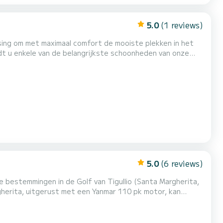
5.0
(1 reviews)
ing om met maximaal comfort de mooiste plekken in het
dt u enkele van de belangrijkste schoonheden van onze
e kussens met luifel en een praktische koelbox maken uw dag
5.0
(6 reviews)
 bestemmingen in de Golf van Tigullio (Santa Margherita,
gherita, uitgerust met een Yanmar 110 pk motor, kan
ijkste opties zoals een elektrische ankerlier, zonnetent,
e ruime indeling maakt het mogelijk om de dag op zee i...