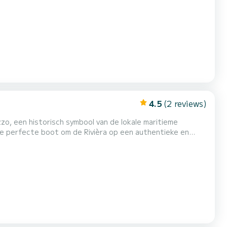
n in de omgeving. SCHIPPER op aanvraag!
4.5
(2 reviews)
zo, een historisch symbool van de lokale maritieme
 de perfecte boot om de Rivièra op een authentieke en
igatie is het ideaal om de wonderen van het Regionaal
enieten van de zee weg van de drukte. De ruime