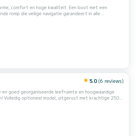
charme, comfort en hoge kwaliteit. Een boot met een
nde romp die veilige navigatie garandeert in alle
vangen, door de meest recente technologieën evenals
m het comfort aan boord te maximaliseren. Perfect om
5.0
(6 reviews)
 en goed georganiseerde leefruimte en hoogwaardige
ijn! Volledig optioneel model, uitgerust met krachtige 250
lier, zonnescherm, IJskist, VHF, Fusion stereo systeem.
plekken in de buurt van Portofino, Sestri Levante, Ca...