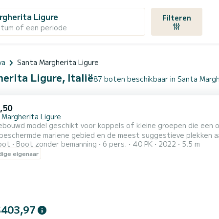
gherita Ligure
Filteren
atum of een periode
va
Santa Margherita Ligure
rita Ligure, Italië
87 boten beschikbaar in Santa Margh
,50
 Margherita Ligure
ebouwd model geschikt voor koppels of kleine groepen die een
 beschermde mariene gebied en de meest suggestieve plekken a
oot
Boot zonder bemanning
6 pers.
40 PK
2022
5.5 m
oor geen nautische vergunning vereist is, is dit de ideale oploss
ige eigenaar
plekken in de omgeving zoals Portofino, San Fruttuoso, Punta C
$403,97