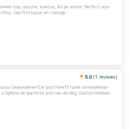
imini-top, douche, koeltas, 40 pk motor. Perfect voor
tofino, San Fruttuoso en Camogli
5.0
(1 reviews)
ttuoso bewonderen! De boot heeft ruime zonnedekken
t u tijdens de warmste uren van de dag. Gasten hebben
 spullen op te bergen. Maximaal 7 personen + schipper.
wijn - Kussens en handdoeken - Brandstofkosten - Maskers