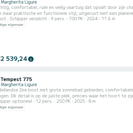
 Margherita Ligure
htig, comfortabel, ruim en veilig vaartuig dat opvalt door zijn 
e maar praktische en functionele stijl, uitgerust met een planere
oot
Schipper verplicht
9 pers.
700 PK
2024
11.6 m
ities. Een ambachtelijke productie ondersteund, maar nooit ver
ige eigenaar
outsoorten gecombineerd met modernere afwerkingsmaterialen o
genam...
$2 539,24
i Tempest 775
 Margherita Ligure
dellandse Zee boot met grote zonnebad gebieden, comfortabele
gen. Elk detail is op de juiste plek, precies waar het hoort te z
ipper optioneel
12 pers.
250 PK
2025
8 m
a buitenboordmotor, flexiteak dek en zwemplateau, elektrische 
ige eigenaar
worden bestuurd met een vaarbewijs en is perfect om de mooiste 