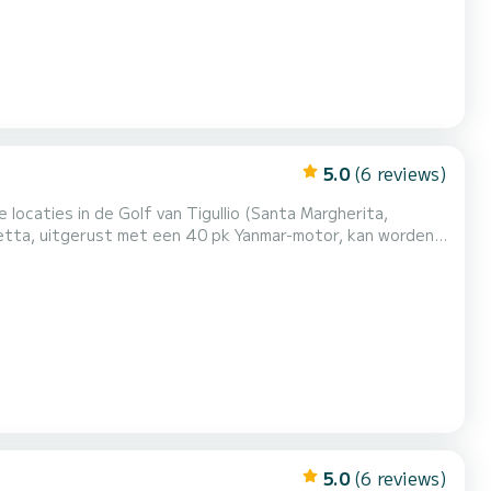
5.0
(6 reviews)
ocaties in de Golf van Tigullio (Santa Margherita,
vetta, uitgerust met een 40 pk Yanmar-motor, kan worden
een elektrische ankerlier, zonnetent, zonnedek kussens,
box. De ruime indeling maakt het mogelijk om de dag op...
5.0
(6 reviews)