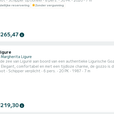
oot
Schipper optioneel
8 pers.
30 PK
2020
7 m
mde zeegebied van Portofino en om te zwemmen in de vele baaie
ellijke reservering
Zonder vergunning
$265,47
ligure
 Margherita Ligure
e zee van Ligurië aan boord van een authentieke Ligurische Goz
. Elegant, comfortabel en met een tijdloze charme, de gozzo is
oot
Schipper verplicht
6 pers.
20 PK
1987
7 m
en manier te ervaren. Dankzij zijn stabiele en comfortabele nav
rk van Portofino te verkennen, verborgen baaien te bereiken en te g
.
$219,30