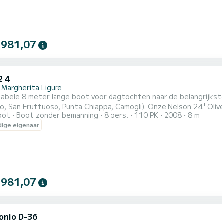
$981,07
2 4
 Margherita Ligure
bele 8 meter lange boot voor dagtochten naar de belangrijkste l
o, San Fruttuoso, Punta Chiappa, Camogli). Onze Nelson 24' Oli
oot
Boot zonder bemanning
8 pers.
110 PK
2008
8 m
 zonder vaarbewijs en is voorzien van belangrijke opties zoals 
ige eigenaar
rdouche, stereo, USB-aansluiting, zwemtrap, kleine cabine, koel
$981,07
onio D-36