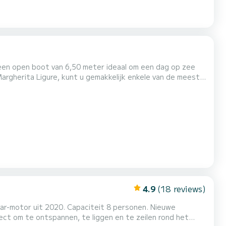
 een open boot van 6,50 meter ideaal om een dag op zee
no, San Fruttuoso en de prachtige verborgen baaien van de
 8 personen en is uitgerust met een betrouwbare Yamaha...
4.9
(18 reviews)
mar-motor uit 2020. Capaciteit 8 personen. Nieuwe
fect om te ontspannen, te liggen en te zeilen rond het