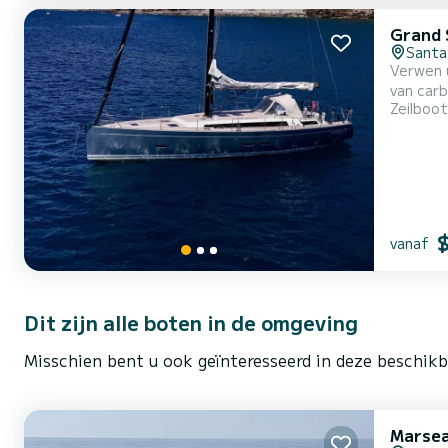
Grand S
Santa
Verwen u
van carbo
Zeilboot
moderne
buitenkussens. De volledig uitgeruste keuken heeft gasfornuizen e
De bo...
vanaf
Dit zijn alle boten in de omgeving
Misschien bent u ook geïnteresseerd in deze beschikb
Marsea