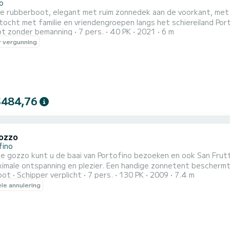
o
e rubberboot, elegant met ruim zonnedek aan de voorkant, met b
ocht met familie en vriendengroepen langs het schiereiland Por
t zonder bemanning
7 pers.
40 PK
2021
6 m
 vergunning
$484,76
ozzo
fino
e gozzo kunt u de baai van Portofino bezoeken en ook San Fru
ximale ontspanning en plezier. Een handige zonnetent bescherm
oot
Schipper verplicht
7 pers.
130 PK
2009
7.4 m
eschikking over een cabine om zich om te kleden en persoonlijke
ele annulering
f in de prijs: - Privéboot met schipper - Een fles mousserende 
.