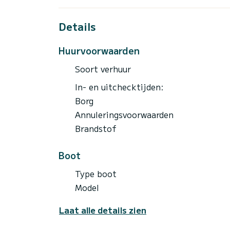
We hebben nog verschillende andere boten
Beneteau 37 (6 pax)
Details
Santa Cruz 50 (20 pax)
Huurvoorwaarden
Soort verhuur
In- en uitchecktijden:
Borg
Annuleringsvoorwaarden
Brandstof
Boot
Type boot
Model
Laat alle details zien