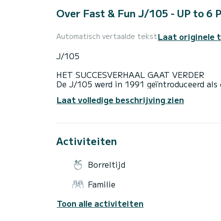
Over Fast & Fun J/105 - UP to 6 
Laat originele 
Automatisch vertaalde tekst
J/105
HET SUCCESVERHAAL GAAT VERDER
De J/105 werd in 1991 geïntroduceerd als
asymmetrische spinnaker en is vandaag de
Laat volledige beschrijving zien
kielbootklasse van meer dan 30' in de VS
klassevereniging is een door de eigenaar b
een website van wereldklasse en biedt de 
van vandaag.
Activiteiten
"Wonder" is een prachtige en snelle boot.
Francisco!
Borreltijd
Het maximum aantal personen is 6 van de
Familie
bent, boek dan de Yukon Jack (ook op dez
Toon alle activiteiten
$250 uur weekend Max. 6 passagiers (minim