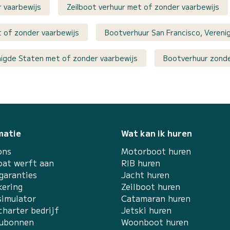
 vaarbewijs
Zeilboot verhuur met of zonder vaarbewijs
t of zonder vaarbewijs
Bootverhuur San Francisco, Vereni
nigde Staten met of zonder vaarbewijs
Bootverhuur zonde
matie
Wat kan ik huren
ons
Motorboot huren
at werft aan
RIB huren
garanties
Jacht huren
kering
Zeilboot huren
simulator
Catamaran huren
charter bedrijf
Jetski huren
ubonnen
Woonboot huren