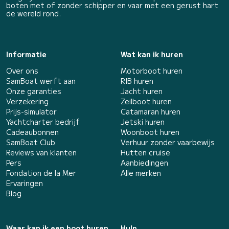
boten met of zonder schipper en vaar met een gerust hart
de wereld rond.
Informatie
Wat kan ik huren
Over ons
Motorboot huren
SamBoat werft aan
RIB huren
Onze garanties
Jacht huren
Verzekering
Zeilboot huren
Prijs-simulator
Catamaran huren
Yachtcharter bedrijf
Jetski huren
Cadeaubonnen
Woonboot huren
SamBoat Club
Verhuur zonder vaarbewijs
Reviews van klanten
Hutten cruise
Pers
Aanbiedingen
Fondation de la Mer
Alle merken
Ervaringen
Blog
Waar kan ik een boot huren
Hulp