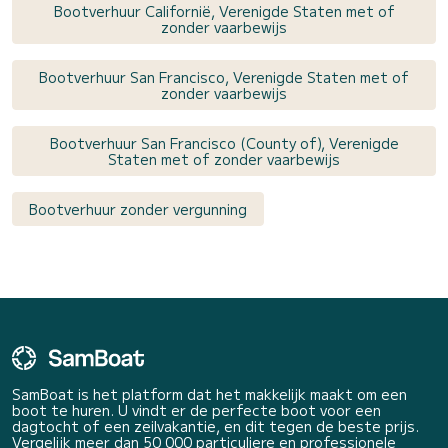
Bootverhuur Californië, Verenigde Staten met of
zonder vaarbewijs
Bootverhuur San Francisco, Verenigde Staten met of
zonder vaarbewijs
Bootverhuur San Francisco (County of), Verenigde
Staten met of zonder vaarbewijs
Bootverhuur zonder vergunning
SamBoat is het platform dat het makkelijk maakt om een
boot te huren. U vindt er de perfecte boot voor een
dagtocht of een zeilvakantie, en dit tegen de beste prijs.
Vergelijk meer dan 50 000 particuliere en professionele