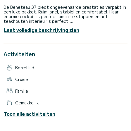
De Beneteau 37 biedt ongeëvenaarde prestaties verpakt in
een luxe pakket. Ruim, snel, stabiel en comfortabel. Haar
enorme cockpit is perfect om in te stappen en het
teakhouten interieur is perfect!
Laat volledige beschrijving zien
Zeil er vandaag nog mee!
Het maximum aantal personen volgens de Amerikaanse
kustwacht is 6. Als u met meer personen bent, boek dan de
Yukon Jack (ook op deze site)
Activiteiten
$ 300/uur doordeweeks
Borreltijd
$ 350/uur in het weekend
We hebben nog verschillende andere boten op deze site.
Cruise
Santa Cruz 50 (20 personen)
Familie
J/105 (6 personen)
Gemakkelijk
Toon alle activiteiten