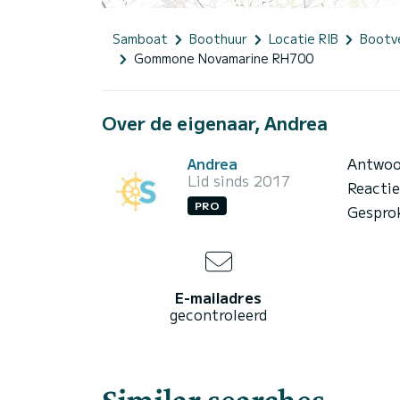
Samboat
Boothuur
Locatie RIB
Bootve
Gommone Novamarine RH700
Over de eigenaar, Andrea
Andrea
Antwoo
Lid sinds 2017
Reacti
PRO
Gespro
E-mailadres
gecontroleerd
Similar searches