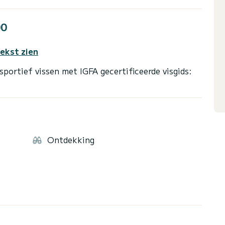
00
tekst zien
rtief vissen met IGFA gecertificeerde visgids:
Ontdekking