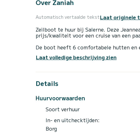
Over Zaniah
Laat originele 
Automatisch vertaalde tekst
Zeilboot te huur bij Salerne. Deze Jeann
prijs/kwaliteit voor een cruise van een p
De boot heeft 6 comfortabele hutten en 
totale lengte van 16 meter is hij uw bes
Laat volledige beschrijving zien
het water in de buurt van Salerne
Deze Jeanneau 54 is uitgerust met 3 bad
Details
Deze boot is uitgerust met een rolgrootze
apparatuur: Autopilot.
Huurvoorwaarden
Boekingsaanvragen en offertes worden re
Soort verhuur
In- en uitchecktijden:
Borg