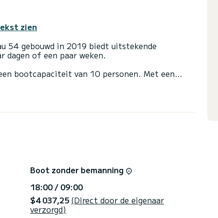
tekst zien
eau 54 gebouwd in 2019 biedt uitstekende
aar dagen of een paar weken.
een bootcapaciteit van 10 personen. Met een
te bondgenoot voor een buitengewone vakantie op
kamers met douche.
il en een rolgenua. Het beschikt over de volgende
chtstreeks door SamBoat beheerd. Via het
Boot zonder bemanning
18:00 / 09:00
$4 037,25
(Direct door de eigenaar
verzorgd)