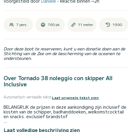
Voorgesteld door
Daniele
- Reactie binnen ~2h
7 pers.
760 pk
11 meter
1990
Door deze boot te reserveren, kunt u een donatie doen aan de
Stichting van de Zee om de bescherming van de oceanen te
ondersteunen.
Over Tornado 38 noleggio con skipper All
Inclusive
Automatisch vertaalde tekst
Laat originele tekst zien
BELANGRIJK de prijzen in deze aankondiging zijn inclusief de
kosten van de schipper, badhanddoeken, welkomstcocktail
en snacks. exclusief brandstof
Een comfortabele en snelle boot om de betoverende
Laat volledige beschrijving zien
schoonheid van de kust van Amalfi en Capri beter te