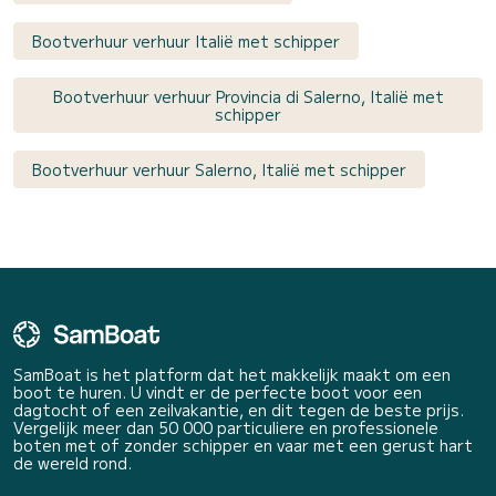
Bootverhuur verhuur Italië met schipper
Bootverhuur verhuur Provincia di Salerno, Italië met
schipper
Bootverhuur verhuur Salerno, Italië met schipper
SamBoat is het platform dat het makkelijk maakt om een
boot te huren. U vindt er de perfecte boot voor een
dagtocht of een zeilvakantie, en dit tegen de beste prijs.
Vergelijk meer dan 50 000 particuliere en professionele
boten met of zonder schipper en vaar met een gerust hart
de wereld rond.