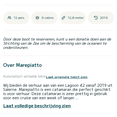
12 pers.
6 cabins
12,8 meter
2019
Door deze boot te reserveren, kunt u een donatie doen aan de
Stichting van de Zee om de bescherming van de oceanen te
ondersteunen.
Over Marepiatto
Automatisch vertaalde tekst
Laat originele tekst zien
Wij bieden de verhuur aan van een Lagoon 42 vanaf 2019 uit
Salerne. Marepiatto is een catamaran die perfect geschikt
is voor verhuur. Deze catamaran is zeer prettig in gebruik
voor een cruise van een week of langer.
Laat volledige beschrijving zien
De boot heeft 4 comfortabele hutten en een
bootcapaciteit van 10 personen. Met een totale lengte van
13 meter is dit uw beste bondgenoot voor een