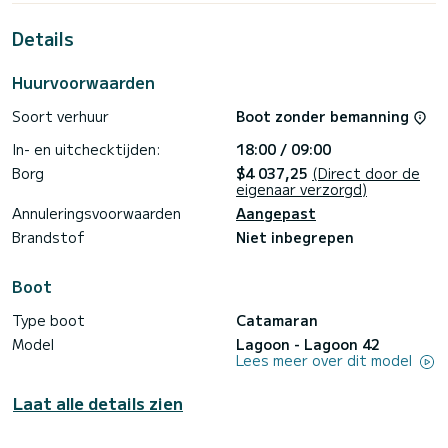
buitengewone vakantie op het water in de buurt van Salerne
Details
Voor uw comfort heeft Marepiatto er 4 met douche< br> <
br> Deze boot is uitgerust met een doorgelat grootzeil en
een rolgenua. Het beschikt over de volgende uitrusting:
Huurvoorwaarden
Autopilot.
Soort verhuur
Boot zonder bemanning
Neem contact met ons op voor een offerte, u wordt
begeleid door een SamBoat-expert voor uw
In- en uitchecktijden:
18:00 / 09:00
Borg
$4 037,25
(Direct door de
eigenaar verzorgd)
Annuleringsvoorwaarden
Aangepast
Brandstof
Niet inbegrepen
Boot
Type boot
Catamaran
Model
Lagoon - Lagoon 42
Lees meer over dit model
Laat alle details zien