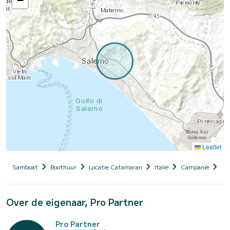
−
Leaflet
Samboat
Boothuur
Locatie Catamaran
Italië
Campanië
Pro
Over de eigenaar, Pro Partner
Pro Partner