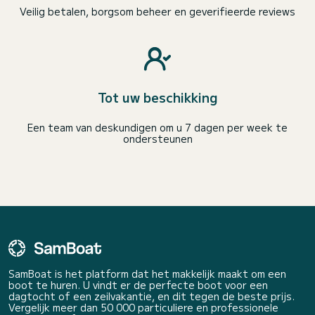
Veilig betalen, borgsom beheer en geverifieerde reviews
Tot uw beschikking
Een team van deskundigen om u 7 dagen per week te
ondersteunen
SamBoat is het platform dat het makkelijk maakt om een
boot te huren. U vindt er de perfecte boot voor een
dagtocht of een zeilvakantie, en dit tegen de beste prijs.
Vergelijk meer dan 50 000 particuliere en professionele