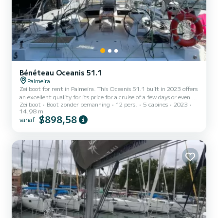
Bénéteau Oceanis 51.1
Palmeira
Zeilboot for rent in Palmeira. This Oceanis 51.1 built in 2023 offers
an excellent quality for its price for a cruise of a few days or even a
Zeilboot
Boot zonder bemanning
12 pers.
5 cabines
2023
few weeks. The boat has 5 cabins with all comfort and a capacity of
14.98 m
12 people. With an overall length of 15 meters, it will be your best
$898,58
vanaf
ally to spend an exceptional vacation on the water in the
surroundings of Palmeira Dit Oceanis 51.1 is uitgerust met3
toilets met douche. Het heeft de volgende uitrusti...