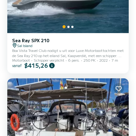
Sea Ray SPX 210
Sal Island
Boa Vista Travel Club nodigt u uit voor Luxe Motorboottochten met
de Sea Ray 210 op het eiland Sal, Kaapverdië, met een schipper. We
Motorboot
Schipper verplicht
6 pers.
250 PK
2022
7 m
bieden tochten aan die iedereen van elke leeftijd tevreden zullen
$415,26
vanaf
stellen, waaronder: Let op: (Gelieve de beschrijving zorgvuldig te
lezen, met speciale aandacht voor de verschillen tussen dagtochten
en halve dagtochten.) 1. Relax Premium-tocht - halve dag Duur van
de tocht: 3 uur Vertrek: 10u of 13u ROUTE: Zuidelijke en
zuidwestelijke kust van Sal of westkust va...