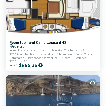
Robertson and Caine Leopard 48
Palmeira
Incredible catamaran for rent in Palmeira. This Leopard 48 from
2015 is an ideal boat for a vacation with family or friends. The boat
Catamaran
Boot zonder bemanning
11 pers.
5 cabines
has 6 cabins with all comfort and a capacity of 12 people. With an
2015
14.76 m
overall length of 15 meters, it will be your best ally to spend an
$956,25
vanaf
exceptional vacation on the water in the surroundings of Palmeira
Voor uw comfort heeft Seas the Day 4 toiletten met douche aan
boord. Het heeft de volgende uitrusting: Automatisc...