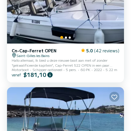
Cn-Cap-Ferret OPEN
5.0
(42 reviews)
Saint-Gilles les Bains
Hallo allemaal, Ik bied u deze nieuwe boot aan met of zonder
"gekwalificeerde kapitein", Cap-Ferret 522 OPEN in een paar
Motorboot
Schipper optioneel
5 pers.
60 PK
2022
5.22 m
woorden. . . De stilste Honda-motor van 60 pk op de markt Bimini
$181,10
vanaf
uitgevouwen of ingeklapt, Je proeft de geneugten van dynamische
navigatie en biedt ontspanning en modulariteit van de cockpit aan
je teamgenoten. Deze Cap-Ferret 522 Open geeft een prominente
plaats aan de cockpit, maar biedt een minicabine waar u alle
visuitrusting kunt opbergen, of de maskers en snork...