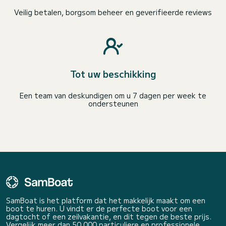
Veilig betalen, borgsom beheer en geverifieerde reviews
Tot uw beschikking
Een team van deskundigen om u 7 dagen per week te
ondersteunen
SamBoat is het platform dat het makkelijk maakt om een
boot te huren. U vindt er de perfecte boot voor een
dagtocht of een zeilvakantie, en dit tegen de beste prijs.
Vergelijk meer dan 50 000 particuliere en professionele