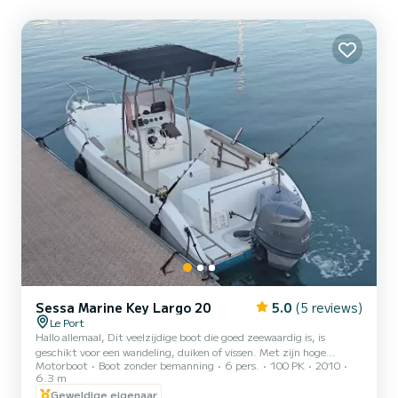
Sessa Marine Key Largo 20
5.0
(5 reviews)
Le Port
Hallo allemaal, Dit veelzijdige boot die goed zeewaardig is, is
geschikt voor een wandeling, duiken of vissen. Met zijn hoge
Motorboot
Boot zonder bemanning
6 pers.
100 PK
2010
boorden zijn de passagiers veilig. De boot is afgemeerd aan het
6.3 m
einde van de steiger wat de manoeuvres vergemakkelijkt. In alle
Geweldige eigenaar
gevallen, als dat nodig is, help ik u om de boot uit zijn ligplaats te