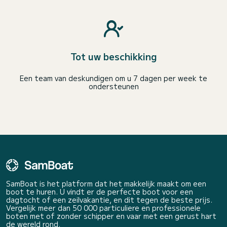
Tot uw beschikking
Een team van deskundigen om u 7 dagen per week te
ondersteunen
SamBoat is het platform dat het makkelijk maakt om een
boot te huren. U vindt er de perfecte boot voor een
dagtocht of een zeilvakantie, en dit tegen de beste prijs.
Vergelijk meer dan 50 000 particuliere en professionele
boten met of zonder schipper en vaar met een gerust hart
de wereld rond.