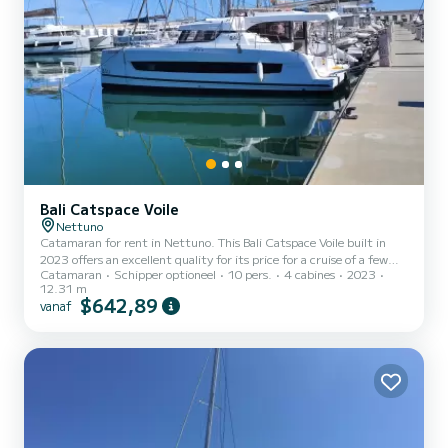
Bali Catspace Voile
Nettuno
Catamaran for rent in Nettuno. This Bali Catspace Voile built in
2023 offers an excellent quality for its price for a cruise of a few
Catamaran
Schipper optioneel
10 pers.
4 cabines
2023
days or even a few weeks. The boat has 4 cabins with all comfort
12.31 m
and a capacity of 10 people. With an overall length of 12 meters, it
$642,89
vanaf
will be your best ally to spend an exceptional vacation on the water
in the surroundings of Nettuno Dit Bali Catspace Voile is uitgerust
met4 toilets met douche. Deze boot is uitg...