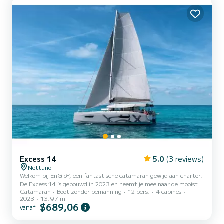
offertes worden rechtstreeks door SamBoat...
Excess 14
5.0
(3 reviews)
Nettuno
Welkom bij EnGioY, een fantastische catamaran gewijd aan charter.
De Excess 14 is gebouwd in 2023 en neemt je mee naar de mooiste
Catamaran
Boot zonder bemanning
12 pers.
4 cabines
ankerplaatsen van Nettuno. De boot heeft 4 comfortabele hutten
2023
13.97 m
en een bootcapaciteit van 12 personen. Met een totale lengte van
$689,06
vanaf
14 meter is hij uw beste bondgenoot voor een buitengewone
vakantie op het water in de buurt van Neptunus Deze Excess 14 is