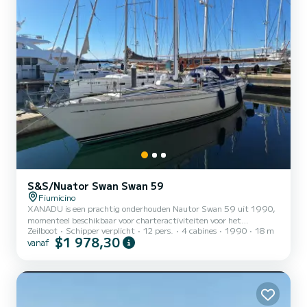
S&S/Nuator Swan Swan 59
Fiumicino
XANADU is een prachtig onderhouden Nautor Swan 59 uit 1990,
momenteel beschikbaar voor charteractiviteiten voor het
Zeilboot
Schipper verplicht
12 pers.
4 cabines
1990
18 m
zomerseizoen. XANADU is een elegant en tijdloos zeiljacht dat
$1 978,30
vanaf
prestaties, comfort en de klassieke Swan-bouwkwaliteit
combineert, en biedt een authentieke boetiekvaarervaring voor
klanten die op zoek zijn naar iets anders dan de gebruikelijke
commerciële chartervloot.