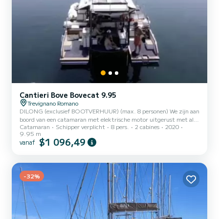
Cantieri Bove Bovecat 9.95
Trevignano Romano
DILONG (exclusief BOOTVERHUUR) (max. 8 personen) We zijn aan
boord van een catamaran met elektrische motor uitgerust met alle
Catamaran
Schipper verplicht
8 pers.
2 cabines
2020
comfort: Hutten waar u persoonlijke spullen kunt achterlaten
9.95 m
(uitgerust met kleine chemische badkamer (WC, bed, console
$1 096,49
vanaf
uitgerust met wastafel, ventilator, USB-aansluitingen), een interne
dinette met keuken, tafel en stoelen. Achter, 2 externe lounges en
een eethoek met 6/8 comfortabele zitplaatsen plus een
zonneterras en douche; Aan de boeg de zonnenetten met
-32%
uitschu...