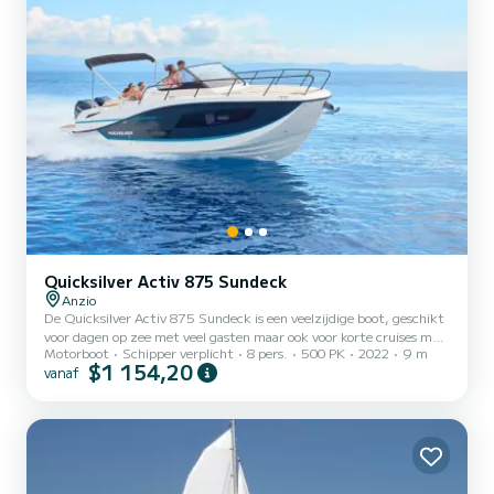
Quicksilver Activ 875 Sundeck
Anzio
De Quicksilver Activ 875 Sundeck is een veelzijdige boot, geschikt
voor dagen op zee met veel gasten maar ook voor korte cruises met
Motorboot
Schipper verplicht
8 pers.
500 PK
2022
9 m
het gezin, met een goede balans tussen leefbaarheid aan boord en
$1 154,20
vanaf
prestaties. Het sterke punt is het grootste zonnedek in zijn klasse.
De omklapbare U-vormige banken in de kuip verplaatsen zich voor
toegang tot het achterspiegel en kunnen ook worden
geconfigureerd als ontspanningsruimte. Tijdens uitstapjes, als de
zee het toelaat, kunnen activiteiten zoals wakeboard...