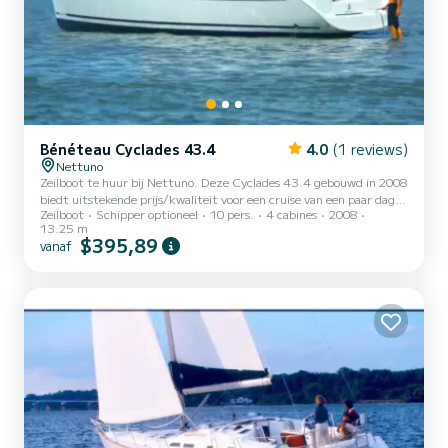
Bénéteau Cyclades 43.4
4.0
(1 reviews)
Nettuno
Zeilboot te huur bij Nettuno. Deze Cyclades 43.4 gebouwd in 2008
biedt uitstekende prijs/kwaliteit voor een cruise van een paar dagen
Zeilboot
Schipper optioneel
10 pers.
4 cabines
2008
of een paar weken. De boot heeft 4 comfortabele hutten en een
13.25 m
bootcapaciteit van 10 personen. Met een totale lengte van 13
$395,89
vanaf
meter is het uw beste bondgenoot voor een buitengewone vakantie
op het water in de buurt van Neptunus Deze Cyclades 43.4 is
uitgerust met 2 badkamers met douche. Deze boot is uitgerust
met een volledig doorgelat grootzeil en een rolgenua....