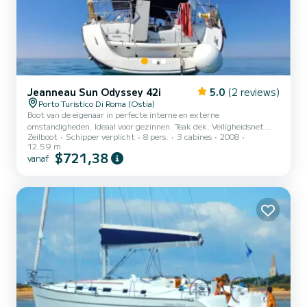
Jeanneau Sun Odyssey 42i
5.0
(2 reviews)
Porto Turistico Di Roma (Ostia)
Boot van de eigenaar in perfecte interne en externe
omstandigheden. Ideaal voor gezinnen. Teak dek. Veiligheidsnet
Zeilboot
Schipper verplicht
8 pers.
3 cabines
2008
voor kinderen. Bimini-top, buiskap, luie tas, strikband. Complete
12.59 m
elektronica met AIS en Radar. Complete kuipkussens. Nieuwe
$721,38
vanaf
tender en buitenboordmotor uit 2024, 6 bedden in 3
tweepersoonshutten. 2 badkamers. Verplichte schipper. Verplichte
eindschoonmaak, te betalen door de klant. € 150,- te betalen aan
de schipper bij het instappen.