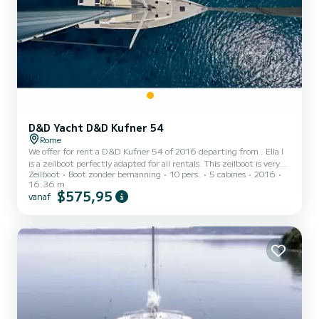
D&D Yacht D&D Kufner 54
Rome
We offer for rent a D&D Kufner 54 of 2016 departing from . Ella I
is a zeilboot perfectly adapted for all rentals. This zeilboot is very
Zeilboot
Boot zonder bemanning
10 pers.
5 cabines
2016
pleasant to handle for a week cruise or more. The boat has 5 cabins
16.36 m
with all comfort and a capacity of 10 people. With an overall length
$575,95
vanaf
of 16 meters, it will be your best ally to spend an exceptional
vacation on the water in the surroundings of Voor uw comfort
heeft Ella I 4 toiletten met douche aan boord....