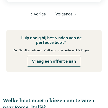
buitengewone vakantie op het water in de buurt van Neptunus
Voor uw comfort heeft McLir II er 2 met douche Het heeft de
volgende apparatuur: Luidsprekers, Bluetooth-verbinding...
‹
Vorige
Volgende
›
Hulp nodig bij het vinden van de
perfecte boot?
Een SamBoat adviseur vindt voor u de beste aanbiedingen
Vraag een offerte aan
Welke boot moet u kiezen om te varen
naar Rome, Italië?