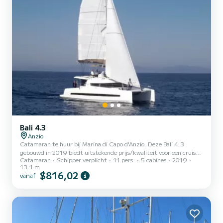
Bali 4.3
Anzio
Catamaran te huur bij Marina di Capo d'Anzio. Deze Bali 4.3
gebouwd in 2019 biedt uitstekende prijs/kwaliteit voor een cruise
Catamaran
Schipper verplicht
11 pers.
5 cabines
2019
van een paar dagen of een paar weken. De boot heeft 5
13.1 m
comfortabele hutten en een bootcapaciteit van 11 personen. Met
$816,02
vanaf
een totale lengte van 13 meter is het uw beste bondgenoot voor
een buitengewone vakantie op het water in de omgeving van
Marina di Capo d'Anzio Dit Bali 4.3< /b> is uitgerust met 5
badkamers met douche. Deze boot is uitgerust met een volledig
doorgelat...