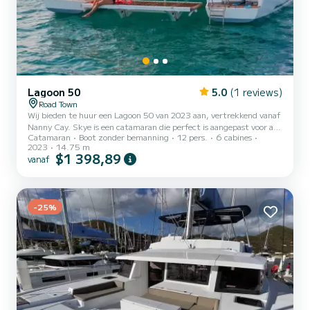
Lagoon 50
5.0
(1 reviews)
Road Town
Wij bieden te huur een Lagoon 50 van 2023 aan, vertrekkend vanaf
Nanny Cay. Skye is een catamaran die perfect is aangepast voor alle
Catamaran
Boot zonder bemanning
12 pers.
6 cabines
verhuur. Deze catamaran is zeer aangenaam om te hanteren voor
2023
14.75 m
een cruise van een week of langer. De boot heeft 6 hutten met
$1 398,89
vanaf
totaal comfort en een capaciteit van 14 passagiers. Met een totale
lengte van 15 meter en 160 pk, zal het uw beste vriend zijn tijdens
het doorbrengen van buitengewone vakanties op de wateren van
Nanny Cay Voor uw comfort heeft Skye 6 toilet...
-25%