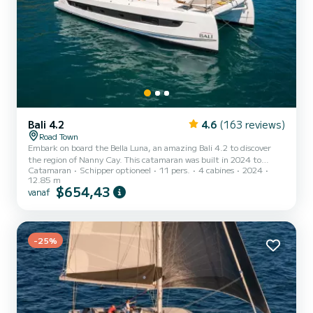
Bali 4.2
4.6
(163 reviews)
Road Town
Embark on board the Bella Luna, an amazing Bali 4.2 to discover
the region of Nanny Cay. This catamaran was built in 2024 to
Catamaran
Schipper optioneel
11 pers.
4 cabines
2024
ensure complete comfort and performance at sea. The boat has 4
12.85 m
cabins with total comfort and a capacity of 11 passengers. With a
$654,43
vanaf
total length of 13 meters and 90 horsepower, it will be your best
friend when spending extraordinary holidays on the waters of
Nanny Cay Voor uw comfort heeft Bella Luna 4 toiletten met
douche aan boord....
-25%