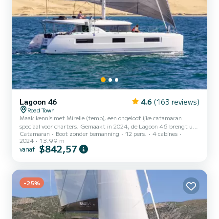
Lagoon 46
4.6
(163 reviews)
Road Town
Maak kennis met Mirelle (temp), een ongelooflijke catamaran
speciaal voor charters. Gemaakt in 2024, de Lagoon 46 brengt u
Catamaran
Boot zonder bemanning
12 pers.
4 cabines
naar de mooiste ankerplaatsen in . U gaat een uitzonderlijke cruise
2024
13.99 m
maken op deze catamaran van 14 meter. U kunt maximaal 12
$842,57
vanaf
passagiers ontvangen tijdens het varen en profiteren van de 4
hutten met totaal comfort. Deze Lagoon 46 is uitgerust met 4
toiletten met douche. Het heeft de volgende apparatuur:
Automatische piloot, Watermaker, Buitenkoelkast, Bluetooth-
-25%
verbindin...