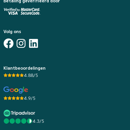
Betaling geverifieerd door
Volg ons
Klantbeoordelingen
4.88/5
4.9/5
4.3/5