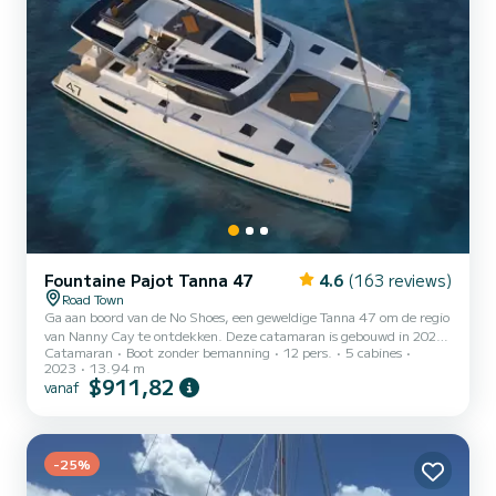
Fountaine Pajot Tanna 47
4.6
(163 reviews)
Road Town
Ga aan boord van de No Shoes, een geweldige Tanna 47 om de regio
van Nanny Cay te ontdekken. Deze catamaran is gebouwd in 2023
Catamaran
Boot zonder bemanning
12 pers.
5 cabines
om volledig comfort en prestaties op zee te garanderen. De boot
2023
13.94 m
heeft 5 hutten met totaal comfort en een capaciteit van 12
$911,82
vanaf
passagiers. Met een totale lengte van 14 meter en 120 pk, zal het
uw beste vriend zijn bij het doorbrengen van buitengewone
vakanties op de wateren van Nanny Cay Voor uw comfort heeft No
Shoes 5 toiletten met een douche Deze boot is uitgerust me...
-25%