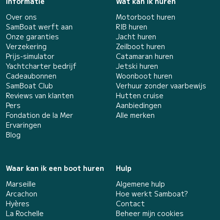
Informatie
Wat kan ik huren
Over ons
Motorboot huren
SamBoat werft aan
RIB huren
Onze garanties
Jacht huren
Verzekering
Zeilboot huren
Prijs-simulator
Catamaran huren
Yachtcharter bedrijf
Jetski huren
Cadeaubonnen
Woonboot huren
SamBoat Club
Verhuur zonder vaarbewijs
Reviews van klanten
Hutten cruise
Pers
Aanbiedingen
Fondation de la Mer
Alle merken
Ervaringen
Blog
Waar kan ik een boot huren
Hulp
Marseille
Algemene hulp
Arcachon
Hoe werkt Samboat?
Hyères
Contact
La Rochelle
Beheer mijn cookies