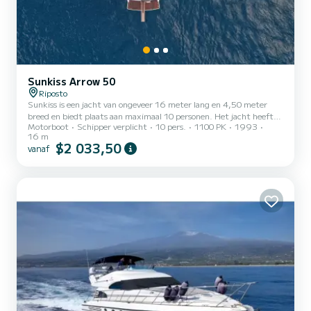
Sunkiss Arrow 50
Riposto
Sunkiss is een jacht van ongeveer 16 meter lang en 4,50 meter
breed en biedt plaats aan maximaal 10 personen. Het jacht heeft
Motorboot
Schipper verplicht
10 pers.
1100 PK
1993
een ruim zonnedek aan de boeg en een uitstekende kuip aan de
16 m
achterkant om te lunchen en te gebruiken voor recreatieve
$2 033,50
vanaf
momenten, binnenin vinden we veel comfort met hoefijzervormige
banken en 3 gastenhutten met eigen badkamer. Verder zijn er:
zoetwaterinstallatie, keuken, en aan boord zijn ook spelletjes en
snorkeluitrusting beschikbaar