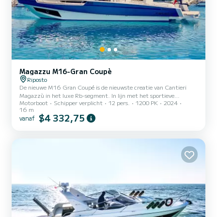
Magazzu M16-Gran Coupè
Riposto
De nieuwe M16 Gran Coupé is de nieuwste creatie van Cantieri
Magazzù in het luxe Rb-segment. In lijn met het sportieve
Motorboot
Schipper verplicht
12 pers.
1200 PK
2024
karakter dat de productie van Magazzù altijd heeft gekenmerkt, is
16 m
dit 16 meter lange schip voorzien van een volledig nieuwe romp,
$4 332,75
vanaf
een beter beschermde stuurconsole en grotere binnenruimtes.
Pythagoras kenmerkt zich door een ontwerp dat zowel verfijnd als
agressief, luxueus en functioneel tegelijk weet te zijn. Luxe en
ruimte zijn de hoofdrolspelers in de benedendeks gecreëerde r...