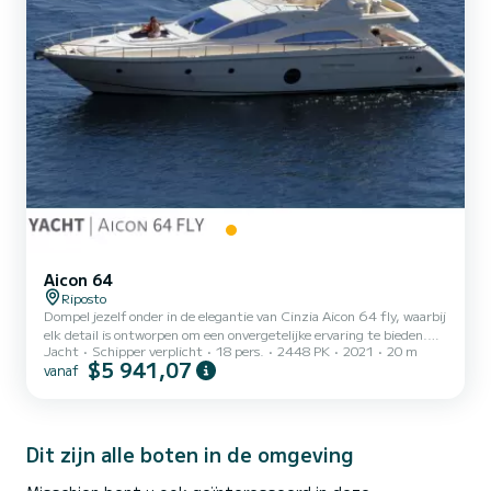
Aicon 64
Riposto
Dompel jezelf onder in de elegantie van Cinzia Aicon 64 fly, waarbij
elk detail is ontworpen om een onvergetelijke ervaring te bieden.
Jacht
Schipper verplicht
18 pers.
2448 PK
2021
20 m
Met een adembenemend ontwerp en hoogwaardige afwerking
$5 941,07
vanaf
vangt dit jacht de essentie van hedendaagse luxe. Vaar weg naar
eindeloze avonturen en exclusieve bestemmingen, terwijl u geniet
van de luxe van onberispelijk ingerichte binnenruimtes, Cinzia
Aicon 64 vliegt met zijn 64 voet, het beschikt over 4 hutten: een
eigenaar, een VIP en een dubbele voor een totaal va...
Dit zijn alle boten in de omgeving