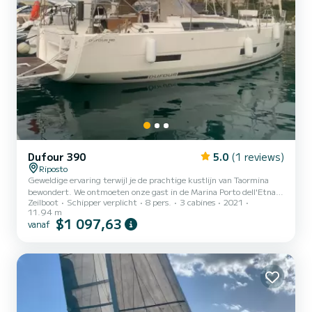
Dufour 390
5.0
(1 reviews)
Riposto
Geweldige ervaring terwijl je de prachtige kustlijn van Taormina
bewondert. We ontmoeten onze gast in de Marina Porto dell'Etna
Zeilboot
Schipper verplicht
8 pers.
3 cabines
2021
in Riposto. We beginnen onze navigatie richting Giardini Naxos.
11.94 m
Deze plaats ligt onder het rotsachtige voorgebergte van Taormina.
$1 097,63
vanaf
Dit is de perfecte plek voor snorkelliefhebbers, omdat dit
voorgebergte een aantal "natuurlijke poelen" en grotten met blauw
water en vol met een spectaculaire verscheidenheid aan vissen
creëert. Nadat we de baai van Taormina hebben berei...