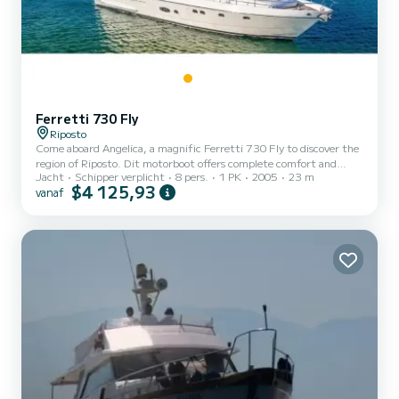
Ferretti 730 Fly
Riposto
Come aboard Angelica, a magnific Ferretti 730 Fly to discover the
region of Riposto. Dit motorboot offers complete comfort and
Jacht
Schipper verplicht
8 pers.
1 PK
2005
23 m
performance at sea. You are guaranteed to spend an exceptional
$4 125,93
vanaf
day or week on this 23 meter boat. The capacity of this boat is
passengers. Het heeft de volgende uitrusting: TV,
Buitenluidsprekers, Watermaker, A/C, Achterste bereik. U kunt uw
reserveringsaanvraag naar ons sturen op SamBoat!