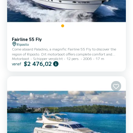
Fairline 55 Fly
Riposto
Come aboard Paladino, a magnific Fairline 55 Fly to discover the
region of Riposto. Dit motorboot offers complete comfort and
Motorboot
Schipper verplicht
12 pers.
2006
17 m
performance at sea. You are guaranteed to spend an exceptional
$2 476,02
vanaf
day or week on this 17 meter boat. The capacity of this boat is
passengers. Het heeft de volgende uitrusting: TV,
Buitenluidsprekers, Watermaker, A/C, Achterste bereik. Wij
nodigen u uit om rechtstreeks een aanvraag bij ons te doen via het
platform.