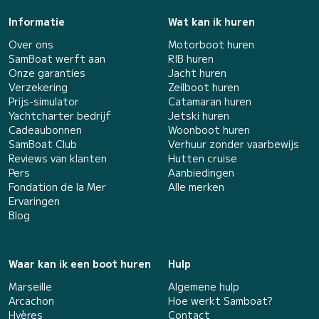
Informatie
Wat kan ik huren
Over ons
Motorboot huren
SamBoat werft aan
RIB huren
Onze garanties
Jacht huren
Verzekering
Zeilboot huren
Prijs-simulator
Catamaran huren
Yachtcharter bedrijf
Jetski huren
Cadeaubonnen
Woonboot huren
SamBoat Club
Verhuur zonder vaarbewijs
Reviews van klanten
Hutten cruise
Pers
Aanbiedingen
Fondation de la Mer
Alle merken
Ervaringen
Blog
Waar kan ik een boot huren
Hulp
Marseille
Algemene hulp
Arcachon
Hoe werkt Samboat?
Hyères
Contact