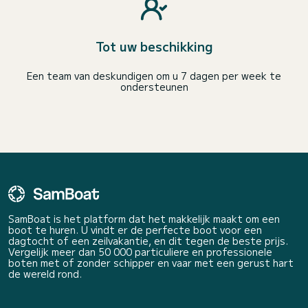
Tot uw beschikking
Een team van deskundigen om u 7 dagen per week te
ondersteunen
SamBoat is het platform dat het makkelijk maakt om een
boot te huren. U vindt er de perfecte boot voor een
dagtocht of een zeilvakantie, en dit tegen de beste prijs.
Vergelijk meer dan 50 000 particuliere en professionele
boten met of zonder schipper en vaar met een gerust hart
de wereld rond.