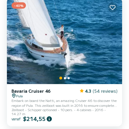
Grand Large is uitgerust met2 toilets met douche. Deze boot is
uitgerust met een Full batten mainsail en een Furling genoa H...
-40%
Bavaria Cruiser 46
4.3
(54 reviews)
Pula
Embark on board the Natti, an amazing Cruiser 46 to discover the
region of Pula. This zeilboot was built in 2016 to ensure complete
Zeilboot
Schipper optioneel
10 pers.
4 cabines
2016
comfort and performance at sea. You are going to have an
14.27 m
exceptional cruise on this zeilboot of 14 meters. You will be able to
$214,55
vanaf
accommodate up to 10 passengers when cruising and take
advantage of its 4 cabins with total comfort. Dit Cruiser 46 is