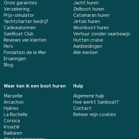
Onze garanties
Jacht huren
Verzekering
Zeilboot huren
Prijs-simulator
Catamaran huren
Yachtcharter bedrijf
Jetski huren
Cadeaubonnen
Woonboot huren
SamBoat Club
Verhuur zonder vaarbewijs
Reviews van klanten
Hutten cruise
Pers
Aanbiedingen
Fondation de la Mer
Alle merken
Ervaringen
Blog
Waar kan ik een boot huren
Hulp
Marseille
Algemene hulp
Arcachon
Hoe werkt Samboat?
Hyères
Contact
La Rochelle
Beheer mijn cookies
Corsica
Kroatië
Baléaren