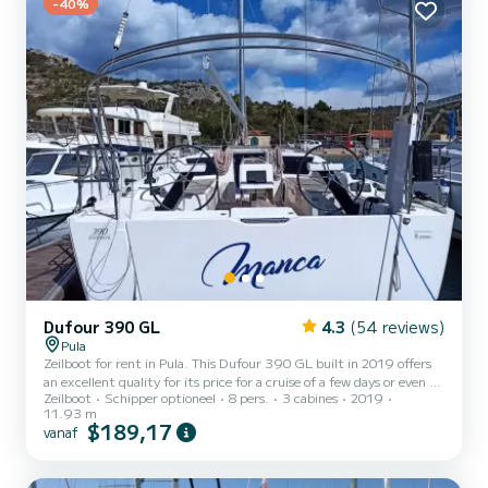
-40%
Dufour 390 GL
4.3
(54 reviews)
Pula
Zeilboot for rent in Pula. This Dufour 390 GL built in 2019 offers
an excellent quality for its price for a cruise of a few days or even a
Zeilboot
Schipper optioneel
8 pers.
3 cabines
2019
few weeks. The boat has 3 cabins with total comfort and a capacity
11.93 m
of 8 passengers. With a total length of 12 meters and 30
$189,17
vanaf
horsepower, it will be your best friend when spending extraordinary
holidays on the waters of Pula Voor uw comfort heeft Esko (ex
Manca) 2 toiletten met douche aan boord. Het heeft de...