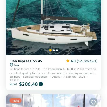
Elan Impression 45
4.3
(54 reviews)
Pula
Zeilboot for rent in Pula. This Impression 45 built in 2023 offers an
excellent quality for its price for a cruise of a few days or even a few
Zeilboot
Schipper optioneel
10 pers.
4 cabines
2023
weeks. You are going to have an exceptional cruise on this zeilboot
13.6 m
of 14 meters. You will be able to accommodate up to 10 passengers
$206,48
vanaf
when cruising and take advantage of its 4 cabins with total
comfort. Dit Impression 45 is uitgerust met1 toilet met douche.
Het heeft de volgende uitrusting: A/C, USB aansluiting, Outdoor
fridge, Plancha, Zonnepaneel...
-40%