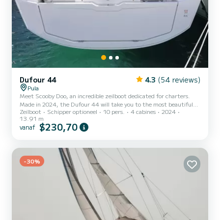
Dufour 44
4.3
(54 reviews)
Pula
Meet Scooby Doo, an incredible zeilboot dedicated for charters.
Made in 2024, the Dufour 44 will take you to the most beautiful
Zeilboot
Schipper optioneel
10 pers.
4 cabines
2024
anchorages in Pula. You are going to have an exceptional cruise on
13.91 m
this zeilboot of 14 meters. You will be able to accommodate up to
$230,70
vanaf
10 passengers when cruising and take advantage of its 4 cabins
with total comfort. Dit Dufour 44 is uitgerust met4 toilets met
douche. Deze boot is uitgerust met een Furling mainsail en een
Furling genoa Het heeft de volgende uitrus...
-30%