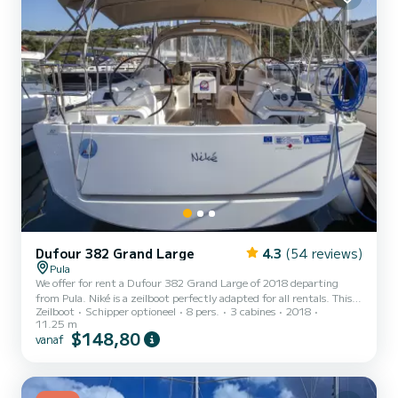
Dufour 382 Grand Large
4.3
(54 reviews)
Pula
We offer for rent a Dufour 382 Grand Large of 2018 departing
from Pula. Niké is a zeilboot perfectly adapted for all rentals. This
Zeilboot
Schipper optioneel
8 pers.
3 cabines
2018
zeilboot is very pleasant to handle for a week cruise or more. You
11.25 m
are going to have an exceptional cruise on this zeilboot of 11
$148,80
vanaf
meters. You will be able to accommodate up to 8 passengers when
cruising and take advantage of its 3 cabins with total comfort.
Voor uw comfort heeft Niké 2 toiletten met douche aan boord....