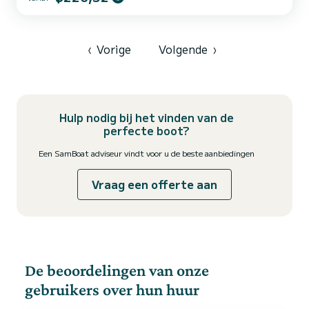
meter. U kunt maximaal 6 passagiers onderbrengen tijdens het
cruisen en profiteren van de 2 hutten met totaal comfort. Voor uw
comfort heeft Tatjana 1 toilet met een douche Deze boot is
uitgerust met een Furling grootzeil en een Furling genua...
‹
Vorige
Volgende
›
Hulp nodig bij het vinden van de
perfecte boot?
Een SamBoat adviseur vindt voor u de beste aanbiedingen
Vraag een offerte aan
De beoordelingen van onze
gebruikers over hun huur