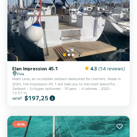
Elan Impression 45.1
4.3
(54 reviews)
Pula
Meet Lena, an incredible zeilboot dedicated for charters. Made in
2020, the Impression 45.1 will take you to the most beautiful
Zeilboot
Schipper optioneel
10 pers.
4 cabines
2020
anchorages in Pula. The zeilboot is 14 meters in length with 50
13.51 m
horsepower. The 4 cabins can accommodate 10 passengers when
$197,25
vanaf
cruising. Dit Impression 45.1 is uitgerust met2 toilets met douche.
Deze boot is uitgerust met een Furling mainsail en een Furling
genoa Het heeft de volgende uitrusting: Boegschroef,
Buitenluidsprekers, USB aansluiting, Plancha, A/C, Achter...
-40%