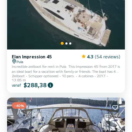
Elan Impression 45
4.3
(54 reviews)
Pula
Incredible zeilboot for rent in Pula. This Impression 45 from 2017 is
an ideal boat for a vacation with family or friends. The boat has 4
Zeilboot
Schipper optioneel
10 pers.
4 cabines
2017
cabins with total comfort and a capacity of 10 passengers. With a
13.85 m
total length of 14 meters and 55 horsepower, it will be your best
$288,38
vanaf
friend when spending extraordinary holidays on the waters of Pula
Voor uw comfort heeft Six Friends 2 toiletten met douche aan
boord. Deze boot is uitgerust met een Furling main...
-40%