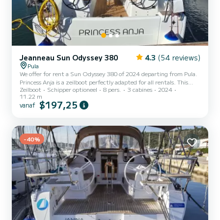
Jeanneau Sun Odyssey 380
4.3
(54 reviews)
Pula
We offer for rent a Sun Odyssey 380 of 2024 departing from Pula.
Princess Anja is a zeilboot perfectly adapted for all rentals. This
Zeilboot
Schipper optioneel
8 pers.
3 cabines
2024
zeilboot is very pleasant to handle for a week cruise or more. The
11.22 m
zeilboot is 11 meters in length with 40 horsepower. The 3 cabins
$197,25
vanaf
can accommodate 8 passengers when cruising. Dit Sun Odyssey
380 is uitgerust met1 toilet met douche. Deze boot is uitgerust
met een Furling mainsail en een Furling genoa Het heeft de
volgende uitrusting: Automatische piloot, Bui...
-40%