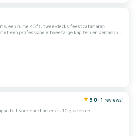
arita, een ruime 45ft, twee-decks feestcatamaran
teem en een BBQ-grill aan boord. Bezoek het Marine Park
ijn of heb plezier op de zoutwaterschuif en de drijvende
5.0
(1 reviews)
apaciteit voor dagcharters is 10 gasten en