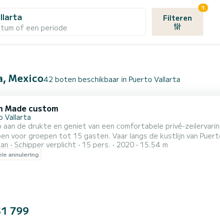
1
llarta
Filteren
atum of een periode
a, Mexico
42 boten beschikbaar in Puerto Vallarta
m Made custom
 Vallarta
aan de drukte en geniet van een comfortabele privé-zeilervari
t 15 gasten. Vaar langs de kustlijn van Puerto Vallarta met een professionele tweetalige kapitein en
ran
Schipper verplicht
15 pers.
2020
15.54 m
os. Bezoek het Los Arcos Marine Park, snorkel rond het rif, zwe
ele annulering
uitenzitgedeeltes en zonnedek. Met twee badkamers, airconditioning, royale ruimte en brandstof inbegrepen,
$1 799