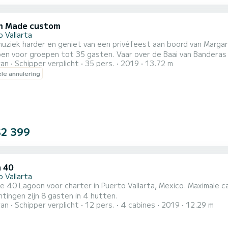
m Made custom
 Vallarta
muziek harder en geniet van een privéfeest aan boord van Marg
ot 35 gasten. Vaar over de Baai van Banderas met een professionele tweetalige kapitein en bemanning
ran
Schipper verplicht
35 pers.
2019
13.72 m
je geniet van volop schaduwrijke ruimte, een DJ-klaar geluidssys
ele annulering
s, snorkel in het heldere water, ga paddleboarden langs de kustl
$2 399
 40
 Vallarta
e 40 Lagoon voor charter in Puerto Vallarta, Mexico. Maximale c
tingen zijn 8 gasten in 4 hutten.
ran
Schipper verplicht
12 pers.
4 cabines
2019
12.29 m