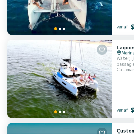
vanaf
Lagoon
Marina
Water, i
passagi
Catama
vanaf
Custo