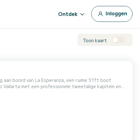
Inloggen
Ontdek
Toon kaart
ng aan boord van La Esperanza, een ruime 51ft boot
m in het heldere water, of ontspan aan boord in de