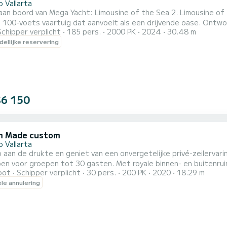
 Vallarta
an boord van Mega Yacht: Limousine of the Sea 2. Limousine of t
 100-voets vaartuig dat aanvoelt als een drijvende oase. Ontw
Schipper verplicht
185 pers.
2000 PK
2024
30.48 m
n, is dit echt een luxe drijvend oceaan speelparadijs! Elk detai
ellijke reservering
ysteem tot de aan boord waterglijbanen, springplatforms en pad
$6 150
m Made custom
 Vallarta
aan de drukte en geniet van een onvergetelijke privé-zeilervari
en voor groepen tot 30 gasten. Met royale binnen- en buitenrui
oot
Schipper verplicht
30 pers.
200 PK
2020
18.29 m
y comfortabel te verkennen. Vaar langs de schilderachtige kustlijn van Puerto Vallarta met een professionele
ele annulering
ge kapitein en bemanning. Bezoek het Los Arcos Marine Park, snor