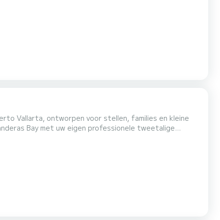
het heldere water, of geniet van paddleboarden, kajakken
rto Vallarta, ontworpen voor stellen, families en kleine
Banderas Bay met uw eigen professionele tweetalige
 te suppen of relax op het drijvende matras terwijl...