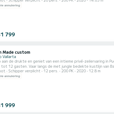
oot
Schipper verplicht
20 pers.
200 PK
2020
14.63 m
g. Bezoek Los Arcos Marine Park, snorkel rond het rif, zwem in 
ele annulering
de mat. Met een premium Bluetooth-geluidssysteem met 12 luidsprekers en twee subwoofers, biedt
$1 799
m Made custom
 Vallarta
aan de drukte en geniet van een intieme privé-zeilervaring in Pue
tot 12 gasten. Vaar langs de met jungle bedekte kustlijn van 
oot
Schipper verplicht
12 pers.
200 PK
2020
12.8 m
Marine Park, snorkel rond het heldere rif, zwem in de baai of stop bij een rustig
ele annulering
n strand. Ontspan aan boord, speel uw favoriete muziek, probeer
$1 999