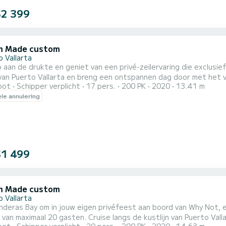
$2 399
m Made custom
 Vallarta
aan de drukte en geniet van een privé-zeilervaring die exclusie
 van Puerto Vallarta en breng een ontspannen dag door met het 
oot
Schipper verplicht
17 pers.
200 PK
2020
13.41 m
, recreatief vissen, snorkelen, zwemmen en ontspanning in één privécharter. Gooi
ele annulering
tje uit terwijl je de baai doorkruist, gooi het anker uit in de buur
$1 499
m Made custom
 Vallarta
anderas Bay om in jouw eigen privéfeest aan boord van Why Not
. Cruise langs de kustlijn van Puerto Vallarta met een professionele tweetalige kapitein en