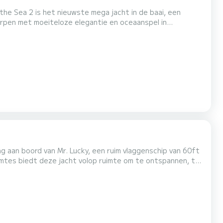
he Sea 2 is het nieuwste mega jacht in de baai, een
orpen met moeiteloze elegantie en oceaanspel in
l - van het comfortabele lounge zitgedeelte en het premium
dleboards - zorgt voor voldoende ruimte voor plezier en
ng aan boord van Mr. Lucky, een ruim vlaggenschip van 60ft
mtes biedt deze jacht volop ruimte om te ontspannen, te
kel rond het rif, zwem in het heldere wate...