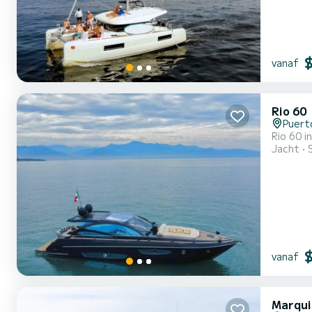
vanaf
Rio 60
Puerto
Rio 60 i
Jacht
vanaf
Marqui