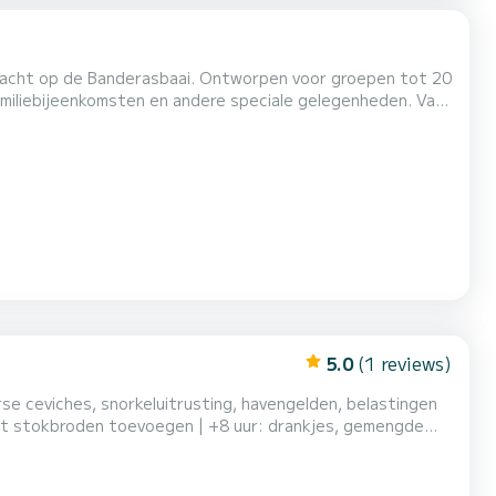
ft jacht op de Banderasbaai. Ontworpen voor groepen tot 20
iliebijeenkomsten en andere speciale gelegenheden. Vaar
nele tweetalige kapitein en bemanning. Bezoek het Los
pan aan boord terwijl je naar je favoriet...
5.0
(1 reviews)
erse ceviches, snorkeluitrusting, havengelden, belastingen
ent stokbroden toevoegen | +8 uur: drankjes, gemengde
$ 50/gast vanaf de 10e gast aan boord.