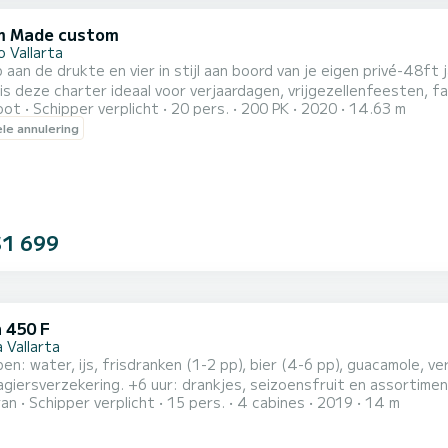
m Made custom
 Vallarta
aan de drukte en vier in stijl aan boord van je eigen privé-48
is deze charter ideaal voor verjaardagen, vrijgezellenfeesten, fam
oot
Schipper verplicht
20 pers.
200 PK
2020
14.63 m
 schilderachtige kustlijn van Puerto Vallarta met een professio
ele annulering
rine Park, snorkel rond het rif, zwem in het heldere water of onts
$1 699
 450 F
 Vallarta
en: water, ijs, frisdranken (1-2 pp), bier (4-6 pp), guacamole, v
agiersverzekering. +6 uur: drankjes, seizoensfruit en assortim
ran
Schipper verplicht
15 pers.
4 cabines
2019
14 m
noten en chips toevoegen. Let op: er geldt een toeslag van 