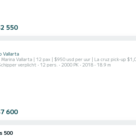
$2 550
 Vallarta
n Marina Vallarta | 12 pax | $950 usd per uur | La cruz pick-up $
Schipper verplicht
12 pers.
2000 PK
2018
18.9 m
$7 600
s 500