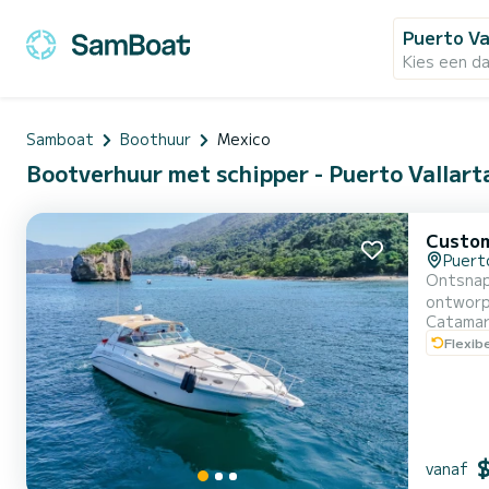
Puerto Va
Kies een d
Samboat
Boothuur
Mexico
Bootverhuur met schipper - Puerto Vallart
Custo
Puerto
Ontsnap 
ontworpen voor groepen to
Catama
dekmatro
Flexib
overdekte lounge, b
is d...
vanaf