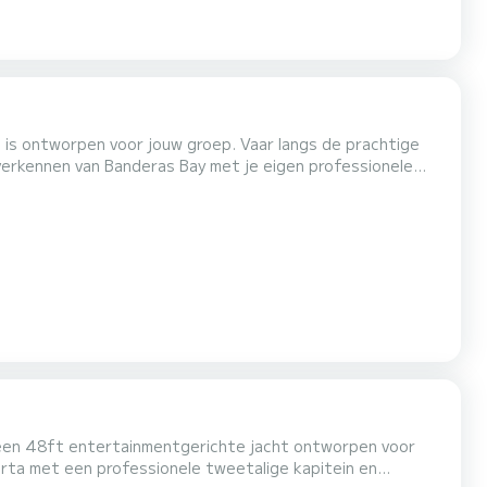
f is ontworpen voor jouw groep. Vaar langs de prachtige
verkennen van Banderas Bay met je eigen professionele
t van Los Arcos Marine Park om te snorkelen ron...
, een 48ft entertainmentgerichte jacht ontworpen voor