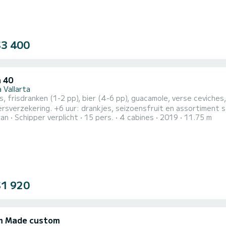
$3 400
 40
 Vallarta
js, frisdranken (1-2 pp), bier (4-6 pp), guacamole, verse ceviche
ersverzekering. +6 uur: drankjes, seizoensfruit en assortiment
ran
Schipper verplicht
15 pers.
4 cabines
2019
11.75 m
en chips toevoegen. Extra kosten van $ 50 / gast vanaf de 10e gast 
$1 920
m Made custom