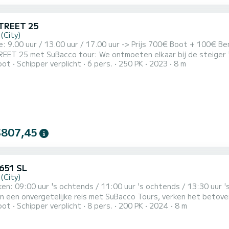
TREET 25
(City)
e: 9.00 uur / 13.00 uur / 17.00 uur -> Prijs 700€ Boot + 100€ 
ET 25 met SuBacco tour: We ontmoeten elkaar bij de steiger "Sa
oot
Schipper verplicht
6 pers.
250 PK
2023
8 m
 euro Tourduur: 3 uur (3u) Exclusief: brandstof en belastingen 
ivéboot exclusief voor jouw groep! Inbegrepen: fles witte wijn/
$807,45
 651 SL
(City)
15:30 uur 's middags / 17:30 uur 's avonds
ergetelijke reis met SuBacco Tours, verken het betoverende Comomeer aan boord van de prachtige en
oot
Schipper verplicht
8 pers.
200 PK
2024
8 m
Vertrekkend vanuit Como, brengt onze twee uur durende tour je door pittoreske dorpjes, met als
unt een bezoek aan de adembenemende watervallen van Nesso. B