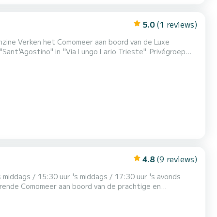
5.0
(1 reviews)
Benzine Verken het Comomeer aan boord van de Luxe
nt'Agostino" in "Via Lungo Lario Trieste". Privégroep
voor een totaal van 100 euro, contant te betalen na de
prosecco, water, gids met kapitein met informatie over
4.8
(9 reviews)
ewonder de charme van Laglio met de villa van George