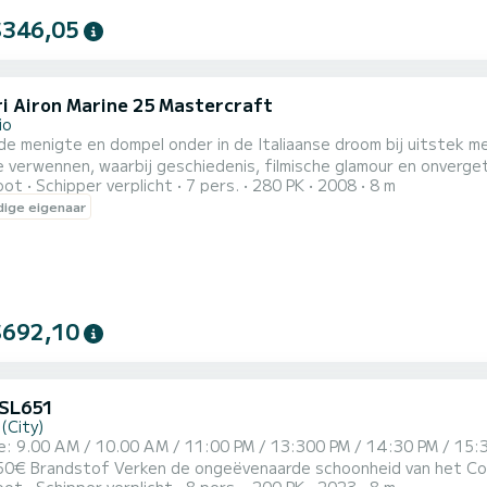
$346,05
ri Airon Marine 25 Mastercraft
io
de menigte en dompel onder in de Italiaanse droom bij uitstek me
e verwennen, waarbij geschiedenis, filmische glamour en onverge
oot
Schipper verplicht
7 pers.
280 PK
2008
8 m
it is meer dan alleen een excursie: het is een exclusieve ervaring. Met comfortabele zitplaatsen
ige eigenaar
imaal 7 gasten, combineert Crissi moeiteloos hoge prestaties 
$692,10
 SL651
(City)
: 9.00 AM / 10.00 AM / 11:00 PM / 13:300 PM / 14:30 PM / 15:3
rde schoonheid van het Comomeer aan boord van de luxe boot Karnic SL651, een