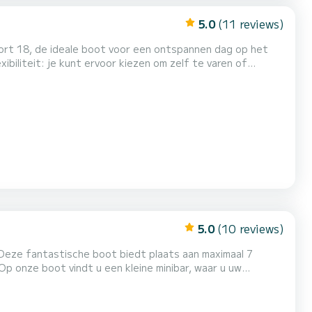
5.0
(11 reviews)
rt 18, de ideale boot voor een ontspannen dag op het
ibiliteit: je kunt ervoor kiezen om zelf te varen of
igen tempo te verkennen, of je nu ervaren bent of voor
5.0
(10 reviews)
 Deze fantastische boot biedt plaats aan maximaal 7
kunt zien en horen van de belangrijkste villa's en locaties
er, evenals de exacte locatie om ze te bereiken. Met een motor van 40 pk is varen op het meer een fluitje va...