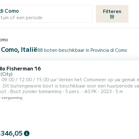
 di Como
Filteren
atum of een periode
Como
 Como, Italië
88 boten beschikbaar in Provincia di Como
llo Fisherman 16
(City)
boden door
 met een maximale
oot
Boot zonder bemanning
5 pers.
40 PK
2023
5 m
it van 6 personen, ideaal voor een comfortabelere en snellere ervari
 vergunning
ervaring omvat een korte briefing van maximaal 15 minuten, waari
$346,05