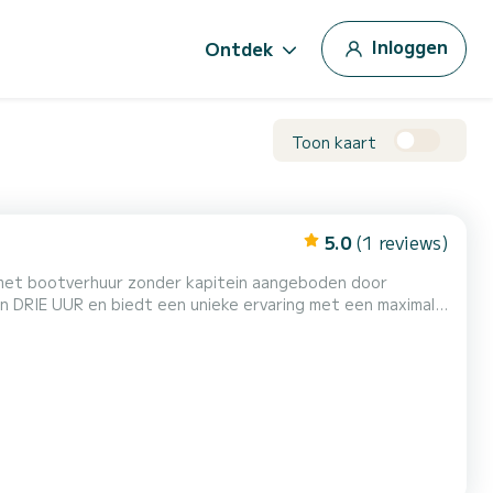
Inloggen
Ontdek
Toon kaart
5.0
(1 reviews)
ng met maximaal 4 - 5 personen passagiers. De 3 uur
n onze deskundige operator Subacco alle regels zal uit...