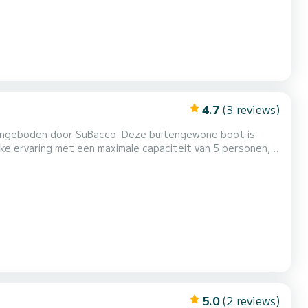
4.7
(3 reviews)
cco. Deze buitengewone boot is
eke ervaring met een maximale capaciteit van 5 personen,
ur of 4 uur omvat een
bacco ti legt alle regels uit zodat u in alle veilighe...
5.0
(2 reviews)