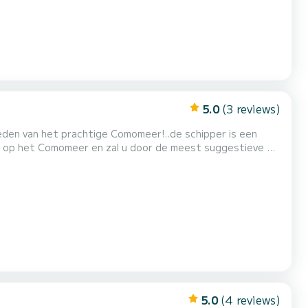
5.0
(3 reviews)
nheden van het prachtige Comomeer!..de schipper is een
ht op het Comomeer en zal u door de meest suggestieve en
's. Wanneer de deelnemers zich terugtrekken, nemen Crissi
ijke landschappen verlicht door de lichten van d...
5.0
(4 reviews)