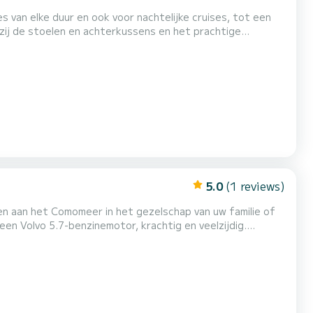
s van elke duur en ook voor nachtelijke cruises, tot een
zij de stoelen en achterkussens en het prachtige
groot intrekbaar zonnedak, voor het geval van regen of
 en de bestuurder te beschermen
5.0
(1 reviews)
n aan het Comomeer in het gezelschap van uw familie of
 beschermende luifel, monteerbare tafel en minibar. Binnen
t. De boot kan 6 personen plus de bestuurder vervoeren en ligt afgemeerd aan de p...