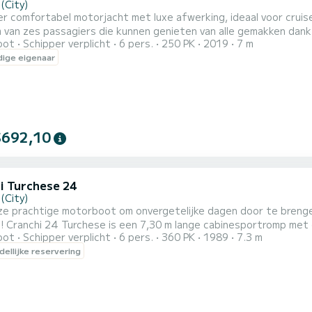
(City)
er comfortabel motorjacht met luxe afwerking, ideaal voor cruise
 van zes passagiers die kunnen genieten van alle gemakken dank
oot
Schipper verplicht
6 pers.
250 PK
2019
7 m
k aan de voorzijde. De boot heeft ook een buitendouche en een 
ige eigenaar
agen kan een extra hoes worden geïnstalleerd om de passagiers
$692,10
i Turchese 24
(City)
ze prachtige motorboot om onvergetelijke dagen door te brenge
ig en veelzijdig.
oot
Schipper verplicht
6 pers.
360 PK
1989
7.3 m
t met een ligplaats, ligweide voor en achter met kussens, radio,
ellijke reservering
heeft het een dubbele cabine en een toile