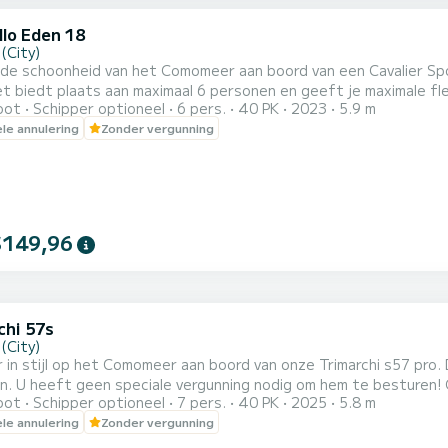
llo Eden 18
(City)
de schoonheid van het Comomeer aan boord van een Cavalier Spo
t biedt plaats aan maximaal 6 personen en geeft je maximale flex
oot
Schipper optioneel
6 pers.
40 PK
2023
5.9 m
het roer overlaten aan een professionele schipper. Met een betrouwbare 40 pk-motor is de Cavalier Sport 18
ele annulering
Zonder vergunning
abel, gemakkelijk te besturen en perfect om het meer op jouw e
...
$149,96
chi 57s
(City)
 in stijl op het Comomeer aan boord van onze Trimarchi s57 pro.
eeft geen speciale vergunning nodig om hem te besturen! Op onze boot vindt u een kleine minibar, waar u uw
oot
Schipper optioneel
7 pers.
40 PK
2025
5.8 m
 koel kunt houden, en een tablet waarop u een korte beschrijving 
ele annulering
Zonder vergunning
aan het Comome