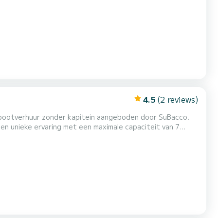
rug naar Como, en biedt een boeiende reis langs
tueuze residenties van Cernobbio met de prestigieuze
4.5
(2 reviews)
en unieke ervaring met een maximale capaciteit van 7
 ervaring van de van 4 uur is
ige Subacco-operator alle regels uitlegt zodat u in alle...