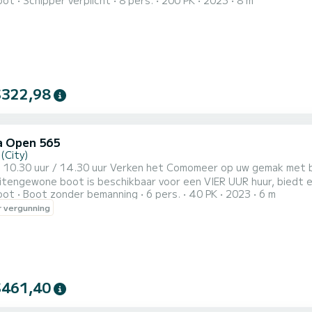
oot
Schipper verplicht
8 pers.
200 PK
2023
8 m
elijke tourervaring! Onze tour van een uur vertrekt en keert te
ske kusten en charmante omliggende dorpen. Bewonder de majes
rba en d'E...
$322,98
 Open 565
(City)
r SuBacco.
tengewone boot is beschikbaar voor een VIER UUR huur, biedt e
oot
Boot zonder bemanning
6 pers.
40 PK
2023
6 m
ideaal voor een comfortabelere en snellere ervaring met maximaal 4 - 5 passagiers. De
 vergunning
f een korte briefing van maximaal 15 minuten, waarin onze deskund
$461,40