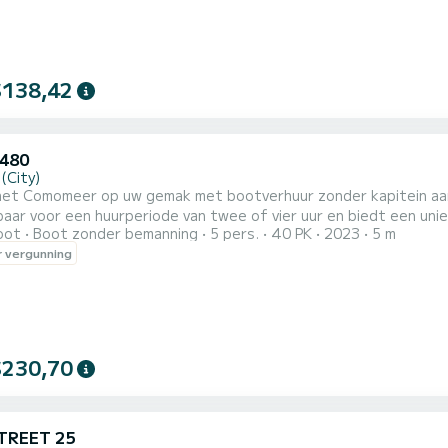
$138,42
480
(City)
t Comomeer op uw gemak met bootverhuur zonder kapitein aangeboden door SuBa
aar voor een huurperiode van twee of vier uur en biedt een uni
oot
Boot zonder bemanning
5 pers.
40 PK
2023
5 m
een comfortabeler verblijf en snellere ervaring met maximaal 4 passagiers. De ervaring van 2 u
 vergunning
iefing van maximaal 15 minuten, waarin onze deskundige operator Su
$230,70
TREET 25