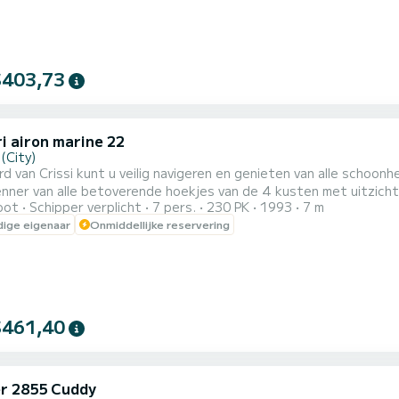
$403,73
i airon marine 22
(City)
d van Crissi kunt u veilig navigeren en genieten van alle schoo
enner van alle betoverende hoekjes van de 4 kusten met uitzic
oot
Schipper verplicht
7 pers.
230 PK
1993
7 m
gidsen!< br>Crissi en Max zijn ook specialisten in nachtregatta
ige eigenaar
Onmiddellijke reservering
e mee om te genieten van de magie en het mysterie van de nachtel
$461,40
er 2855 Cuddy