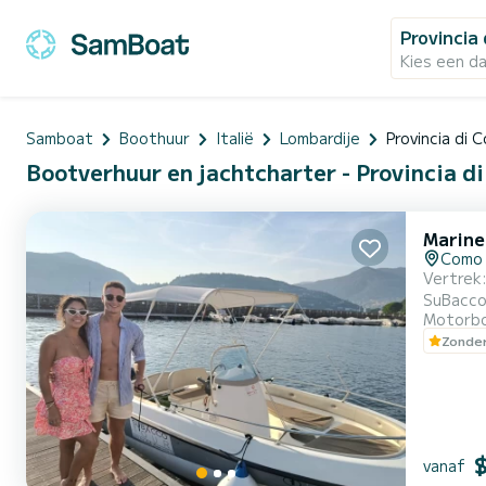
Provincia
Kies een d
Samboat
Boothuur
Italië
Lombardije
Provincia di 
Bootverhuur en jachtcharter - Provincia di
Marine
Como 
Vertrek: 09:00 / 12:00 / 15:00 uur Verken het Comomeer op uw gemak met bootverhuur zonder kapitein aange
SuBacco. Dit buitengewone boot is beschikbaar voor een huurperiode van DRIE UUR en biedt een unieke ervaring
Motorb
capacite
Zonder
durende 
vanaf