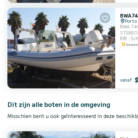
BWA74
Porto
BWA 74
STEREO-INST
RIB
Sch
vaartuig
Geweld
boord van een prachtige ru
prachtig
vanaf
Dit zijn alle boten in de omgeving
Misschien bent u ook geïnteresseerd in deze beschik