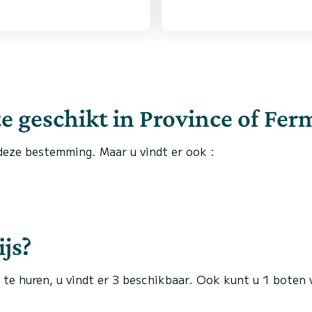
den. Zo konden we met
 kreeg ik zelfs nog een
ot, excellente
ggen, niet twijfelen
e geschikt in Province of Fermo
deze bestemming. Maar u vindt er ook :
js?
 te huren, u vindt er 3 beschikbaar. Ook kunt u 1 boten