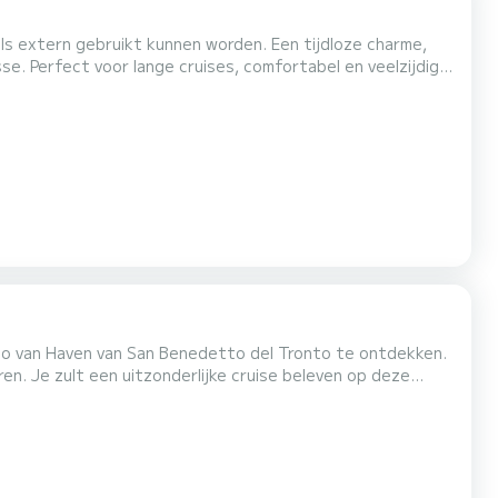
als extern gebruikt kunnen worden. Een tijdloze charme,
 Perfect voor lange cruises, comfortabel en veelzijdig
op zee onvergetelijk wil maken! Extreem grote en goed
et met barbecue en gemakkelijke toegang tot het
gio van Haven van San Benedetto del Tronto te ontdekken.
op deze
ren van de 3 hutten die van alle gemakken zijn voorzien.
0 is uitgerust met 2 badkamers met douche. > Deze boot is uitgerust met een rolgrootzeil en een rolge...