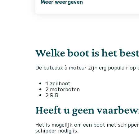
Meer weergeven
aan mij terwijl we een proeftochtje de
een gerust gemoed vertrekken. Onderweg
berichtje of alles ok was. Excellente bo
dienstverlening en topmensen. Ik zou ze
Welke boot is het best
De bateaux à moteur zijn erg populair op 
1 zeilboot
2 motorboten
2 RIB
Heeft u geen vaarbewi
Het is mogelijk om een boot met schipper
schipper nodig is.