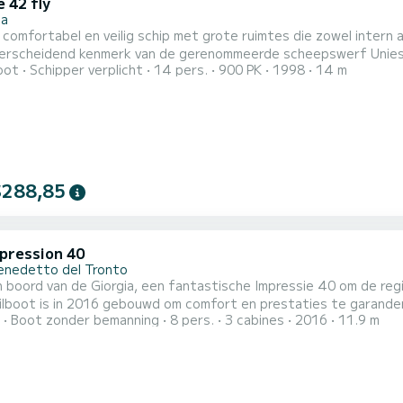
 42 fly
na
 comfortabel en veilig schip met grote ruimtes die zowel intern 
erscheidend kenmerk van de gerenommeerde scheepswerf Uniesse.
oot
Schipper verplicht
14 pers.
900 PK
1998
14 m
tochten. Ideaal voor wie optimaal wil genieten en zijn ervaring 
iseerde buitenruimtes. Grote cockpit met buitenkeuken comple
...
$288,85
mpression 40
enedetto del Tronto
n boord van de Giorgia, een fantastische Impressie 40 om de re
 is in 2016 gebouwd om comfort en prestaties te garanderen. Je zult een uitzonderlijke cruise beleven 
Boot zonder bemanning
8 pers.
3 cabines
2016
11.9 m
 van 12 meter. U kunt maximaal 6 personen huisvesten en profite
Deze Impression 4