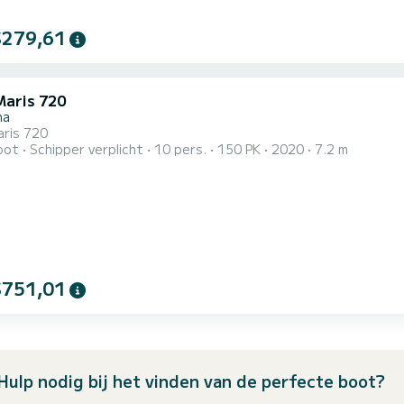
$279,61
Maris 720
na
aris 720
oot
Schipper verplicht
10 pers.
150 PK
2020
7.2 m
$751,01
Hulp nodig bij het vinden van de perfecte boot?