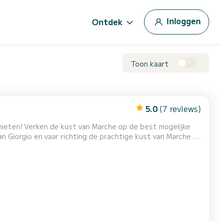
Inloggen
Ontdek
Toon kaart
5.0
(7 reviews)
enieten! Verken de kust van Marche op de best mogelijke
an de Adriatische Zee ontdekken. Dagverhuur of halve
. De brandstofkosten zijn niet inbegrepen. Voor de halve dag verhuur (4 uur) is het niet mogelijk om...