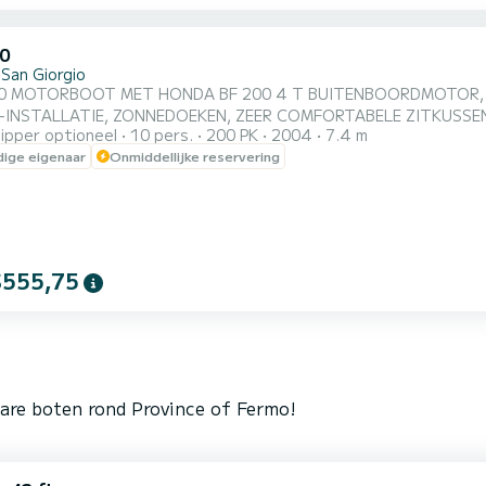
0
 San Giorgio
0 MOTORBOOT MET HONDA BF 200 4 T BUITENBOORDMOTOR, 
ALLATIE, ZONNEDOEKEN, ZEER COMFORTABELE ZITKUSSENS AANBEVOLEN EXCURSIE NAAR DE CONERO Huur
ipper optioneel
10 pers.
200 PK
2004
7.4 m
 om een dag met vrienden of familie op zee door te brengen! Ve
ige eigenaar
Onmiddellijke reservering
bberboot! Vertrek vanuit Porto San Giorgio en vaar richting de prachtige Marche-kust. U kunt de
e Conero verkennen en enkele van...
$555,75
bare boten rond Province of Fermo!