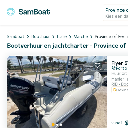
Province 
Kies een d
Samboat
Boothuur
Italië
Marche
Province of Fer
Bootverhuur en jachtcharter - Province of 
Flyer 
Porto
Huur dit
manier: aan boord van
RIB
Boo
kunt de
Flexib
vanaf