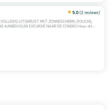
5.0
(2 reviews)
VOLLEDIG UITGERUST MET ZONNESCHERM, DOUCHE,
 dit
rken de kust van Marche op de best mogelijke manier: aan