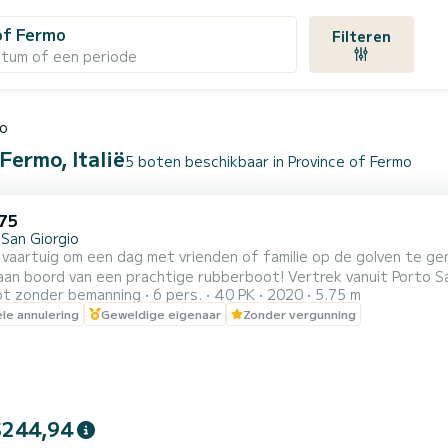
of Fermo
Filteren
atum of een periode
mo
Fermo, Italië
5 boten beschikbaar in Province of Fermo
575
 San Giorgio
 vaartuig om een dag met vrienden of familie op de golven te g
 een prachtige rubberboot! Vertrek vanuit Porto San Giorgio en vaar richting de prachtige kust van Marche. U
t zonder bemanning
6 pers.
40 PK
2020
5.75 m
 prachtige Conero verkennen en enkele van de mooiste plekken v
ele annulering
Geweldige eigenaar
Zonder vergunning
dagverhuur mogelijk
$244,94