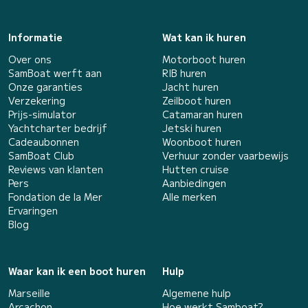
Informatie
Wat kan ik huren
Over ons
Motorboot huren
SamBoat werft aan
RIB huren
Onze garanties
Jacht huren
Verzekering
Zeilboot huren
Prijs-simulator
Catamaran huren
Yachtcharter bedrijf
Jetski huren
Cadeaubonnen
Woonboot huren
SamBoat Club
Verhuur zonder vaarbewijs
Reviews van klanten
Hutten cruise
Pers
Aanbiedingen
Fondation de la Mer
Alle merken
Ervaringen
Blog
Waar kan ik een boot huren
Hulp
Marseille
Algemene hulp
Arcachon
Hoe werkt Samboat?