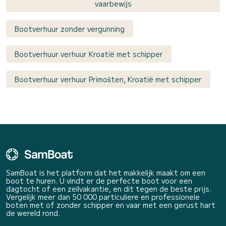
vaarbewijs
Bootverhuur zonder vergunning
Bootverhuur verhuur Kroatië met schipper
Bootverhuur verhuur Primošten, Kroatië met schipper
SamBoat is het platform dat het makkelijk maakt om een
boot te huren. U vindt er de perfecte boot voor een
dagtocht of een zeilvakantie, en dit tegen de beste prijs.
Vergelijk meer dan 50 000 particuliere en professionele
boten met of zonder schipper en vaar met een gerust hart
de wereld rond.