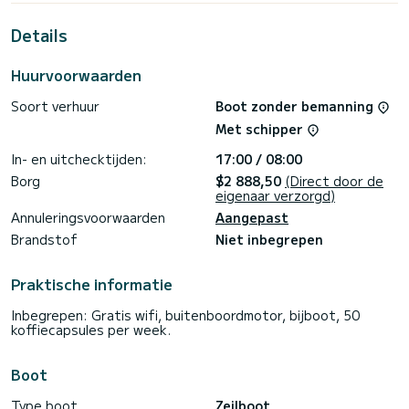
doorbrengen van buitengewone vakanties op de wateren
van Primošten
Details
Voor uw comfort heeft Tefnut 4 toiletten met een douche
Huurvoorwaarden
Het heeft de volgende apparatuur: Vaatwasser,
Zwemplatform, Bluetooth-verbinding, Buitenkoelkast, Wifi
Soort verhuur
Boot zonder bemanning
en internet, Buitenboordmotor, Boegschroef, Automatische
piloot.
Met schipper
Boekingsaanvragen en offertes worden rechtstreeks door
In- en uitchecktijden:
17:00 / 08:00
SamBoat afgehandeld. U krijgt de beste prijzen via het
Borg
$2 888,50
(Direct door de
eigenaar verzorgd)
Annuleringsvoorwaarden
Aangepast
Brandstof
Niet inbegrepen
Praktische informatie
Inbegrepen: Gratis wifi, buitenboordmotor, bijboot, 50
koffiecapsules per week.
Boot
Type boot
Zeilboot