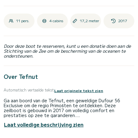
11 pers.
4 cabins
17,2 meter
2017
Door deze boot te reserveren, kunt u een donatie doen aan de
Stichting van de Zee om de bescherming van de oceanen te
ondersteunen.
Over Tefnut
Automatisch vertaalde tekst
Laat originele tekst zien
Ga aan boord van de Tefnut, een geweldige Dufour 56
Exclusive om de regio Primošten te ontdekken. Deze
zeilboot is gebouwd in 2017 om volledig comfort en
prestaties op zee te garanderen.
Laat volledige beschrijving zien
De boot heeft 4 hutten met totaal comfort en een
capaciteit van 11 passagiers. Met een totale lengte van 17
meter en 150 pk, zal het uw beste vriend zijn bij het