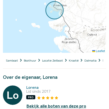
Leaflet
Samboat
Boothuur
Locatie Zeilboot
Kroatië
Dalmatia
Sibe
Over de eigenaar, Lorena
Lorena
Lid sinds 2017
PRO
Bekijk alle boten van deze pro