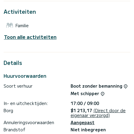
Primošten
Activiteiten
Voor uw comfort heeft Sea Star 1 toilet met douche
Deze boot is uitgerust met een Furling grootzeil en een
Familie
Furling genua. Het heeft de volgende uitrusting:
Automatische piloot, Wifi en internet.
Toon alle activiteiten
Aarzel niet om contact met ons op te nemen voor een
offerte, u wordt geholpen door een SamBoat-expert bij uw
Details
Huurvoorwaarden
Soort verhuur
Boot zonder bemanning
Met schipper
In- en uitchecktijden:
17:00 / 09:00
Borg
$1 213,17
(Direct door de
eigenaar verzorgd)
Annuleringsvoorwaarden
Aangepast
Brandstof
Niet inbegrepen