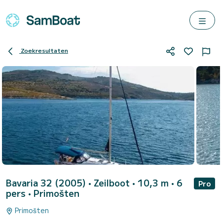
Zoekresultaten
Bavaria 32 (2005)
• Zeilboot • 10,3 m • 6
Pro
pers •
Primošten
Primošten