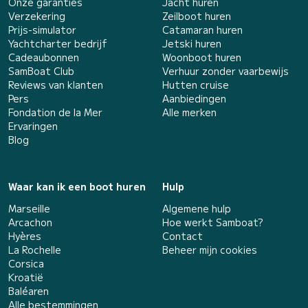
Onze garanties
Jacht huren
Verzekering
Zeilboot huren
Prijs-simulator
Catamaran huren
Yachtcharter bedrijf
Jetski huren
Cadeaubonnen
Woonboot huren
SamBoat Club
Verhuur zonder vaarbewijs
Reviews van klanten
Hutten cruise
Pers
Aanbiedingen
Fondation de la Mer
Alle merken
Ervaringen
Blog
Waar kan ik een boot huren
Hulp
Marseille
Algemene hulp
Arcachon
Hoe werkt Samboat?
Hyères
Contact
La Rochelle
Beheer mijn cookies
Corsica
Kroatië
Baléaren
Alle bestemmingen