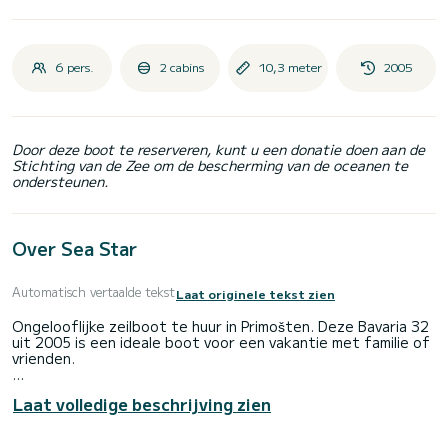
6 pers.
2 cabins
10,3 meter
2005
Door deze boot te reserveren, kunt u een donatie doen aan de
Stichting van de Zee om de bescherming van de oceanen te
ondersteunen.
Over Sea Star
Automatisch vertaalde tekst
Laat originele tekst zien
Ongelooflijke zeilboot te huur in Primošten. Deze Bavaria 32
uit 2005 is een ideale boot voor een vakantie met familie of
vrienden.
De boot heeft 2 volledig uitgeruste hut(ten) en een
Laat volledige beschrijving zien
capaciteit van 6 personen. Met een totale lengte van 10
meter is het uw beste bondgenoot om een uitzonderlijke
vakantie op het water door te brengen in de omgeving van