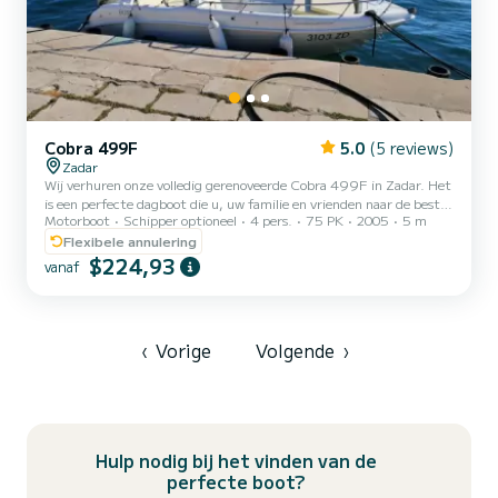
Cobra 499F
5.0
(5 reviews)
Zadar
Wij verhuren onze volledig gerenoveerde Cobra 499F in Zadar. Het
is een perfecte dagboot die u, uw familie en vrienden naar de beste
Motorboot
Schipper optioneel
4 pers.
75 PK
2005
5 m
bestemmingen in de regio Zadar kan brengen. Met een
buitenboordmotor Honda BF75 is hij zeer krachtig en leuk om te
Flexibele annulering
besturen. Wat uw beoogde gebruik ook is, de Cobra 499 kan het
$224,93
vanaf
allemaal - vissen, familiecruises en sportuitjes. De boot is uitgerust
met alle benodigde door de kustwacht goedgekeurde
veiligheidsuitrusting. Wat u ook wilt doen, de Cobra 499F kan het
al...
‹
Vorige
Volgende
›
Hulp nodig bij het vinden van de
perfecte boot?