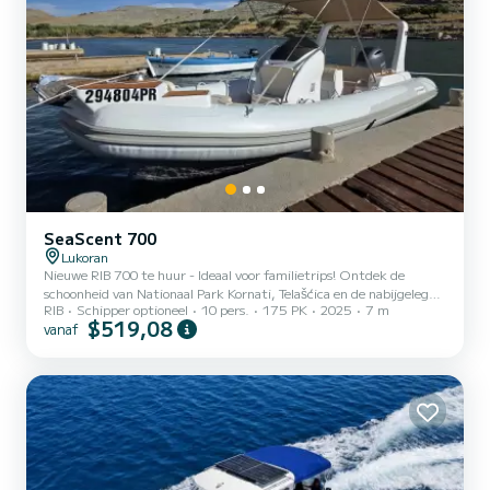
SeaScent 700
Lukoran
Nieuwe RIB 700 te huur - Ideaal voor familietrips! Ontdek de
schoonheid van Nationaal Park Kornati, Telašćica en de nabijgelegen
RIB
Schipper optioneel
10 pers.
175 PK
2025
7 m
eilanden in comfort en stijl! Merk nieuwe 7m RIB. Aangedreven
$519,08
vanaf
door Yamaha 175PK - snel, betrouwbaar en zuinig. Ruim zonnedek
+ schaduwrijke zitplaatsen om te ontspannen. Geluidssysteem,
GPS, volledige veiligheidsuitrusting. Geschikt voor maximaal 10
personen - ideaal voor gezinnen. Vertrekpunt: Lukoran (of Zadar op
verzoek). Optionele schipper beschikbaar - geen licent...