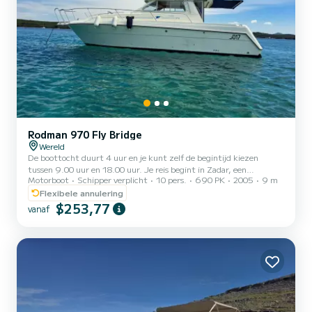
Rodman 970 Fly Bridge
Wereld
De boottocht duurt 4 uur en je kunt zelf de begintijd kiezen
tussen 9.00 uur en 18.00 uur. Je reis begint in Zadar, een
Motorboot
Schipper verplicht
10 pers.
690 PK
2005
9 m
charmante kuststad die bekend staat om haar rijke geschiedenis en
prachtige zonsondergangen. Van daaruit varen we naar Preko, een
Flexibele annulering
pittoresk eilanddorp vol traditionele charme en adembenemende
$253,77
vanaf
uitzichten. Ošljak, een klein eilandjuweel, wacht op je om je te
betoveren met zijn rustige sfeer en ongerepte natuurlijke
schoonheid. Maar het hoogtepunt van deze tour ligt in onze
ontde...