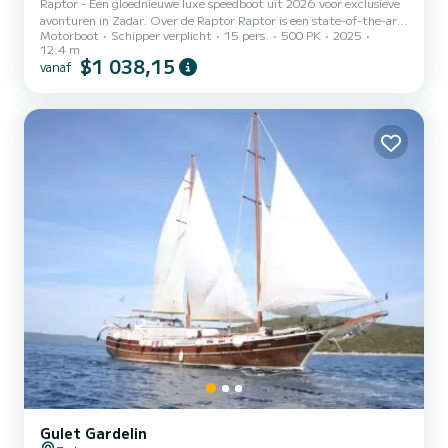
Raptor - Een gloednieuwe luxe speedboot uit 2026 voor exclusieve
avonturen in Zadar. Over de Raptor Raptor is een state-of-the-art,
Motorboot
Schipper verplicht
15 pers.
500 PK
2025
high-performance speedboot, gloednieuw voor 2025, ontworpen
12.4 m
voor degenen die luxe, avontuur en exclusiviteit zoeken. Of het nu
$1 038,15
vanaf
gaat om een privé-uitje of een groepstour, Raptor biedt de perfecte
balans tussen snelheid, comfort en eersteklas service. Capaciteit:
Tot 15 passagiers Comfort: Overdekte zitplaatsen, zonnedek,
Bluetooth-geluidssysteem Uitrusting: Snorke...
Gulet Gardelin