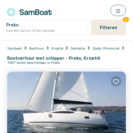
1
Preko
Filteren
Kies een datum of een periode
Samboat
Boothuur
Kroatië
Dalmatia
Zadar (Provincie)
Uglj
Bootverhuur met schipper - Preko, Kroatië
1087 boten beschikbaar in Preko