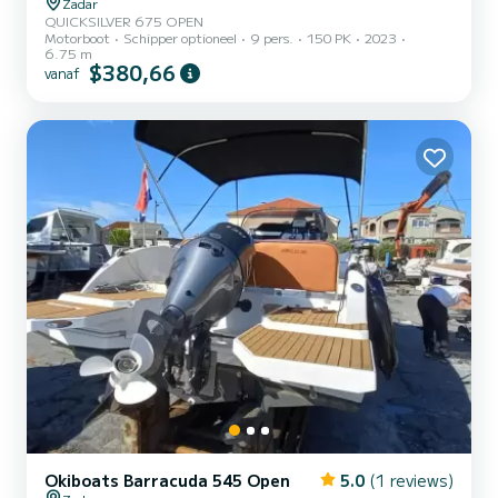
Zadar
QUICKSILVER 675 OPEN
Motorboot
Schipper optioneel
9 pers.
150 PK
2023
6.75 m
$380,66
vanaf
Okiboats Barracuda 545 Open
5.0
(1 reviews)