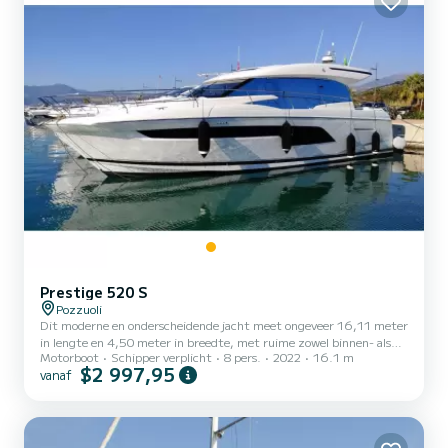
Prestige 520 S
Pozzuoli
Dit moderne en onderscheidende jacht meet ongeveer 16,11 meter
in lengte en 4,50 meter in breedte, met ruime zowel binnen- als
Motorboot
Schipper verplicht
8 pers.
2022
16.1 m
buitenruimtes om comfortabel plaats te bieden aan maximaal 12
$2 997,95
vanaf
gasten voor dagtochten. Voortgestuwd door twee krachtige Volvo
Penta IPS 650 motoren (2x480PK), garandeert het soepele,
efficiënte en ongelooflijk wendbare navigatie dankzij het IPS-
systeem met manoeuvreerjoystick. Het achterdek en de grote
salon, verbonden door een grote schuifdeur van glas, vormen het