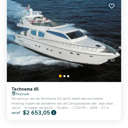
Technema 65
Pozzuoli
De verhuur van de Technema 65-jacht biedt een exclusieve
ervaring tussen de wonderen van de Campaniaanse zee. Vaar door
Jacht
Schipper verplicht
14 pers.
2720 PK
2005
21 m
de kristalheldere wateren van de meest fascinerende eilanden, zoals
$2 653,05
vanaf
Capri, of laat je betoveren door de tijdloze schoonheid van de
Amalfikust. Of het nu gaat om een speciale dag, een privé-
evenement of gewoon een moment van pure ontspanning, elke trip
aan boord is ontworpen om comfort, elegantie en vrijheid te bieden.