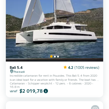
Bali 5.4
4.2
(1005 reviews)
Pozzuoli
Incredible catamaran for rent in Pouzoles. This Bali 5.4 from 2020
is an ideal boat for a vacation with family or friends. The boat has 6
Catamaran
Schipper verplicht
12 pers.
6 cabines
2020
cabins with total comfort and a capacity of 12 passengers. With a
16.8 m
total length of 17 meters and 160 horsepower, it will be your best
$2 019,78
vanaf
friend when spending extraordinary holidays on the waters of
Pouzoles Dit Bali 5.4 is uitgerust met1 toilet met douche. Deze
boot is uitgerust met een Full batten mainsail en een Furling genoa
Het heeft de volgende uitrust...