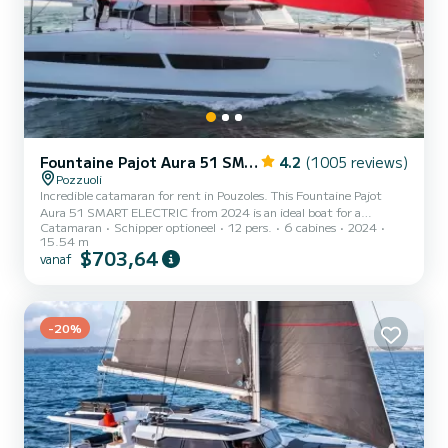
Fountaine Pajot Aura 51 SMART ELECTRIC - 6 + 2 cab.
4.2
(1005 reviews)
Pozzuoli
Incredible catamaran for rent in Pouzoles. This Fountaine Pajot
Aura 51 SMART ELECTRIC from 2024 is an ideal boat for a
Catamaran
Schipper optioneel
12 pers.
6 cabines
2024
vacation with family or friends. The boat has 6 cabins with all
15.54 m
comfort and a capacity of 14 people. With an overall length of 16
$703,64
vanaf
meters, it will be your best ally to spend an exceptional vacation on
the water in the surroundings of Pouzoles Dit Fountaine Pajot Aura
51 SMART ELECTRIC is uitgerust met6 toilets met douche.
Deze...
-20%