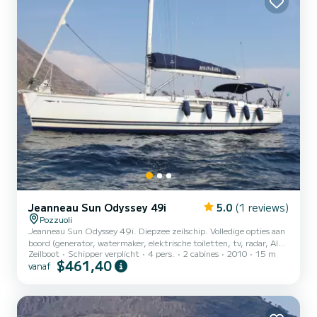
hart v...
Jeanneau Sun Odyssey 49i
5.0
(1 reviews)
Pozzuoli
Jeanneau Sun Odyssey 49i. Diepzee zeilschip. Volledige opties aan
boord (generator, watermaker, elektrische toiletten, tv, radar, AIS,
Zeilboot
Schipper verplicht
4 pers.
2 cabines
2010
15 m
EPIRB, hydraulische gangway, gennaker, etc.). Drie
$461,40
vanaf
tweepersoonshutten (één voor de bemanning). Twee badkamers .
Maximaal comfort, ruimte en professionaliteit aan boord.