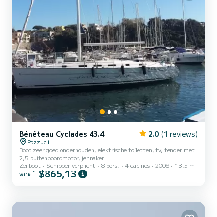
Bénéteau Cyclades 43.4
2.0
(1 reviews)
Pozzuoli
Boot zeer goed onderhouden, elektrische toiletten, tv, tender met
2,5 buitenboordmotor, jennaker
Zeilboot
Schipper verplicht
8 pers.
4 cabines
2008
13.5 m
$865,13
vanaf