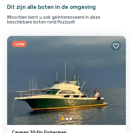
De Technema 65 is de ideale keuze om de zee op een unieke ma...
Dit zijn alle boten in de omgeving
Misschien bent u ook geïnteresseerd in deze
beschikbare boten rond Pozzuoli!
-20%
Cayman 30 Fly Fisherman