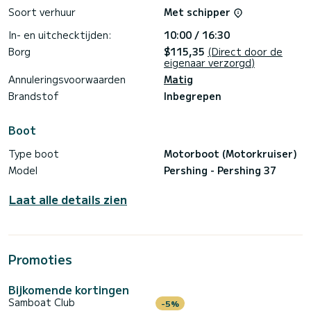
beroemde handgemaakte spaghetti met jacquard kunt
Soort verhuur
Met schipper
proeven met provolone del monaco en verse lokale
In- en uitchecktijden:
10:00 / 16:30
Borg
$115,35
(Direct door de
eigenaar verzorgd)
Annuleringsvoorwaarden
Matig
Brandstof
Inbegrepen
Boot
Type boot
Motorboot (Motorkruiser)
Model
Pershing - Pershing 37
Laat alle details zien
Promoties
Bijkomende kortingen
Samboat Club
-5%