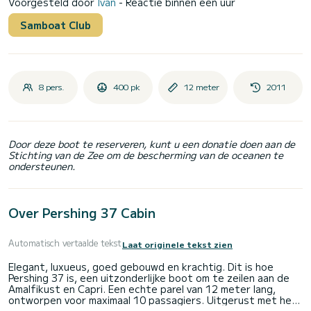
Voorgesteld door
Ivan
- Reactie binnen een uur
Samboat Club
8 pers.
400 pk
12 meter
2011
Door deze boot te reserveren, kunt u een donatie doen aan de
Stichting van de Zee om de bescherming van de oceanen te
ondersteunen.
Over Pershing 37 Cabin
Automatisch vertaalde tekst
Laat originele tekst zien
Elegant, luxueus, goed gebouwd en krachtig. Dit is hoe
Pershing 37 is, een uitzonderlijke boot om te zeilen aan de
Amalfikust en Capri. Een echte parel van 12 meter lang,
ontworpen voor maximaal 10 passagiers. Uitgerust met het
laatste detail en nieuw ontworpen om maximaal comfort te