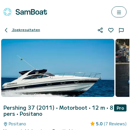
Zoekresultaten
Pershing 37 (2011)
• Motorboot • 12 m • 8
Pro
pers •
Positano
Positano
5.0
(7 Reviews)