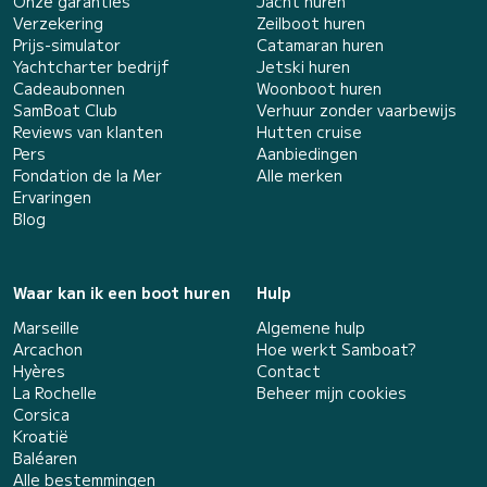
Onze garanties
Jacht huren
Verzekering
Zeilboot huren
Prijs-simulator
Catamaran huren
Yachtcharter bedrijf
Jetski huren
Cadeaubonnen
Woonboot huren
SamBoat Club
Verhuur zonder vaarbewijs
Reviews van klanten
Hutten cruise
Pers
Aanbiedingen
Fondation de la Mer
Alle merken
Ervaringen
Blog
Waar kan ik een boot huren
Hulp
Marseille
Algemene hulp
Arcachon
Hoe werkt Samboat?
Hyères
Contact
La Rochelle
Beheer mijn cookies
Corsica
Kroatië
Baléaren
Alle bestemmingen