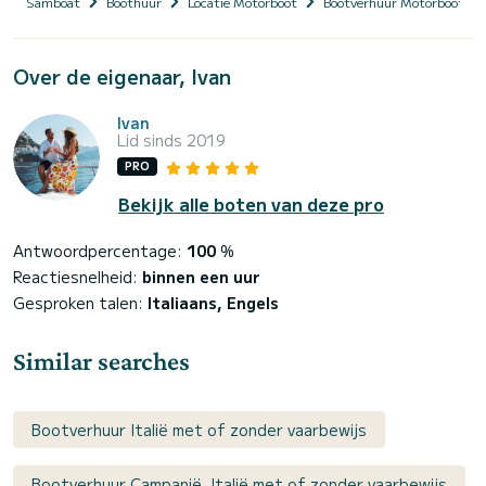
Samboat
Boothuur
Locatie Motorboot
Bootverhuur Motorboot me
Over de eigenaar, Ivan
Ivan
Lid sinds 2019
PRO
Bekijk alle boten van deze pro
Antwoordpercentage:
100
%
Reactiesnelheid:
binnen een uur
Gesproken talen:
Italiaans, Engels
Similar searches
Bootverhuur Italië met of zonder vaarbewijs
Bootverhuur Campanië, Italië met of zonder vaarbewijs