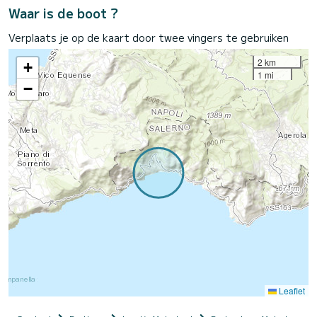
Waar is de boot ?
Verplaats je op de kaart door twee vingers te gebruiken
2 km
+
1 mi
−
Leaflet