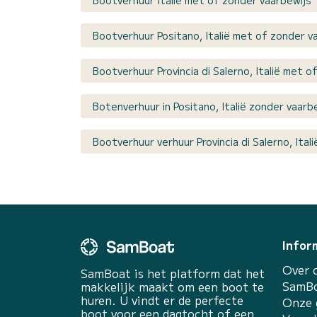
Bootverhuur Positano, Italië met of zonder v
Bootverhuur Provincia di Salerno, Italië met 
Botenverhuur in Positano, Italië zonder vaarb
Bootverhuur verhuur Provincia di Salerno, Ital
Infor
Over 
SamBoat is het platform dat het
SamBo
makkelijk maakt om een boot te
huren. U vindt er de perfecte
Onze 
boot voor een dagtocht of een