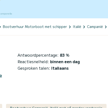
Bootverhuur Motorboot met schipper
Italië
Campanië
Antwoordpercentage:
83
%
Reactiesnelheid:
binnen een dag
Gesproken talen:
Italiaans
o
Bootverhuur Campanië, Italië met of zonder vaarbewijs