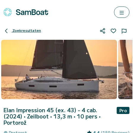
Zoekresultaten
Elan Impression 45 (ex. 43) - 4 cab.
Pro
(2024)
• Zeilboot • 13,3 m • 10 pers •
Portorož
Portorož
4.4
(159 Reviews)