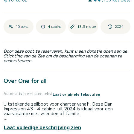
10 pers.
4 cabins
13,3 meter
2024
Door deze boot te reserveren, kunt u een donatie doen aan de
Stichting van de Zee om de bescherming van de oceanen te
ondersteunen.
Over One for all
Automatisch vertaalde tekst
Laat originele tekst zien
Uitstekende zeilboot voor charter vanaf . Deze Elan
Impression 43 - 4 cabine. uit 2024 is ideaal voor een
vaarvakantie met vrienden of familie.
De boot beschikt over 4 comfortabele hutten voor
Laat volledige beschrijving zien
maximaal 10 personen. Met haar 13 meter lengte en een
motorvermogen van 57 PK is het schip de ideale metgezel