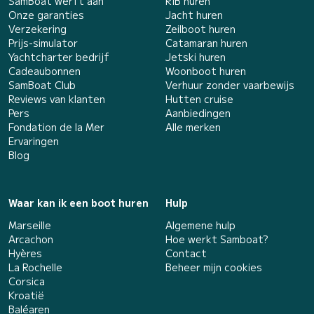
SamBoat werft aan
RIB huren
Onze garanties
Jacht huren
Verzekering
Zeilboot huren
Prijs-simulator
Catamaran huren
Yachtcharter bedrijf
Jetski huren
Cadeaubonnen
Woonboot huren
SamBoat Club
Verhuur zonder vaarbewijs
Reviews van klanten
Hutten cruise
Pers
Aanbiedingen
Fondation de la Mer
Alle merken
Ervaringen
Blog
Waar kan ik een boot huren
Hulp
Marseille
Algemene hulp
Arcachon
Hoe werkt Samboat?
Hyères
Contact
La Rochelle
Beheer mijn cookies
Corsica
Kroatië
Baléaren