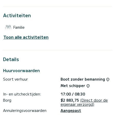
voor een onvergetelijke vaarvakantie in de omgeving van.
Voor uw comfort beschikt One for all over 2 toiletten met
Activiteiten
douche< br>
Deze boot is uitgerust met een volledig doorgelat grootzeil
en een rolgenua. Het is onder andere uitgerust met de
Familie
volgende apparatuur: stuurautomaat, boegschroef, externe
luidsprekers, USB-aansluiting, dekdouche.
Toon alle activiteiten
Boekingsaanvragen en niet-bindende prijsaanvragen worden
rechtstreeks door SamBoat verwerkt. Via het platform kunt
Details
Huurvoorwaarden
Soort verhuur
Boot zonder bemanning
Met schipper
In- en uitchecktijden:
17:00 / 08:30
Borg
$2 883,75
(Direct door de
eigenaar verzorgd)
Annuleringsvoorwaarden
Aangepast