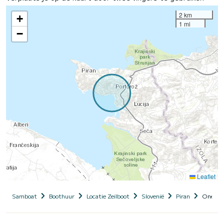
2 km
+
1 mi
−
Leaflet
Samboat
Boothuur
Locatie Zeilboot
Slovenië
Piran
One for 