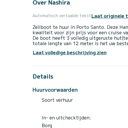
Over Nashira
Laat originele 
Automatisch vertaalde tekst
Zeilboot te huur in Porto Santo. Deze Ha
kwaliteit voor zijn prijs voor een cruise 
De boot heeft 3 volledig uitgeruste hut(t
totale lengte van 12 meter is het uw bes
het water door te brengen in de omgeving
Laat volledige beschrijving zien
Deze Hanse 418 is uitgerust met 2 toile
Het heeft de volgende apparatuur: Luidsp
Als u vragen heeft over de boot of de cha
Samboat-platform. Een SamBoat-adviseur 
Details
Huurvoorwaarden
Soort verhuur
In- en uitchecktijden:
Borg