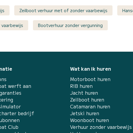
ijs
Zeilboot verhuur met of zonder vaarbewijs
Hans
 vaarbewijs
Bootverhuur zonder vergunning
matie
Wat kan ik huren
ons
Motorboot huren
at werft aan
RIB huren
garanties
Jacht huren
kering
Zeilboot huren
simulator
Catamaran huren
charter bedrijf
Jetski huren
ubonnen
Woonboot huren
at Club
Verhuur zonder vaarbewijs