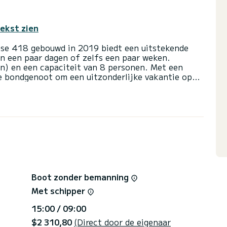
tekst zien
nse 418 gebouwd in 2019 biedt een uitstekende
van een paar dagen of zelfs een paar weken.
en) en een capaciteit van 8 personen. Met een
te bondgenoot om een uitzonderlijke vakantie op
 van Porto Santo
tten met een douche.
rekers, Dekdouche.
rtervoorwaarden, kunt u een bericht sturen via het
beantwoordt uw vragen en biedt u onze beste
Boot zonder bemanning
Met schipper
15:00 / 09:00
$2 310,80
(Direct door de eigenaar