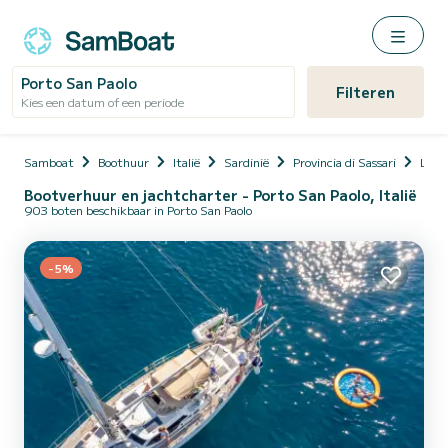
Porto San Paolo
Filteren
Kies een datum of een periode
Samboat
Boothuur
Italië
Sardinië
Provincia di Sassari
Loiri
Bootverhuur en jachtcharter - Porto San Paolo, Italië
903 boten beschikbaar in Porto San Paolo
-5%