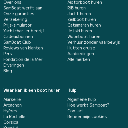
Over ons
Motorboot huren
SamBoat werft aan
RIB huren
Onze garanties
Jacht huren
Verzekering
Zeilboot huren
Prijs-simulator
Catamaran huren
Yachtcharter bedrijf
Jetski huren
Cadeaubonnen
Woonboot huren
SamBoat Club
Verhuur zonder vaarbewijs
Reviews van klanten
Hutten cruise
Pers
Aanbiedingen
Fondation de la Mer
Alle merken
Ervaringen
Blog
Waar kan ik een boot huren
Hulp
Marseille
Algemene hulp
Arcachon
Hoe werkt Samboat?
Hyères
Contact
La Rochelle
Beheer mijn cookies
Corsica
Kroatië