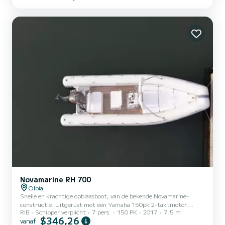
Novamarine RH 700
Olbia
Snelle en krachtige opblaasboot, van de bekende Novamarine-
constructie. Uitgerust met een Yamaha 150pk 2-taktmotor.
RIB
Schipper verplicht
7 pers.
150 PK
2017
7.5 m
Voorzien van alle accessoires zoals: douche, luifel, grote kussens,
$346,26
vanaf
USB-poort voor het opladen van apparaten.