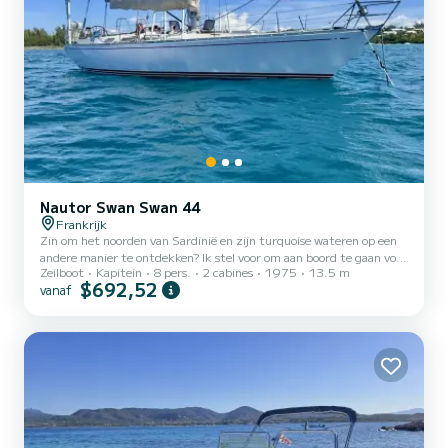
Nautor Swan Swan 44
Frankrijk
Zin om het noorden van Sardinië en zijn turquoise wateren op een
andere manier te ontdekken? Ik stel voor om aan boord te gaan voor
Zeilboot
Kapitein
8 pers.
2 cabines
1975
13.5 m
een uitzonderlijke dag co-navigatie op mijn iconische Swan 44s, om
$692,52
vanaf
Sardinië te ontdekken. Als ervaren zeiler die de Atlantische Oceaan
heeft overgestoken en uitgebreid heeft gevaren in de Middellandse
Zee, zal ik aan uw zijde staan om u een veilige, gepersonaliseerde en
onvergetelijke ervaring te bezorgen. We zullen voor anker gaan in
een beschutte baai waar u...