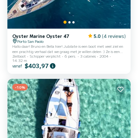
Oyster Marine Oyster 47
5.0
(4 reviews)
Porto San Paolo
Hallo daar! Bruno en Bella hier! Jubilate is een boot met veel ziel en
een prachtig verhaal dat we graag met je willen delen :) Ze is een
Zeilboot
Schipper verplicht
6 pers.
3 cabines
2004
Oyster, een zeer gerespecteerd jachtmerk dat bekend staat om
14.32 m
het bouwen van sterke, comfortabele boten met veel aandacht voor
$403,97
vanaf
elk detail. Jubilate heeft zojuist een rond-de-wereldreis voltooid en
is zeer goed uitgerust voor zowel jouw comfort als veiligheid. We
varen momenteel rond in het noordoosten van Sardinië, een
werkelijk magisch deel van de wereld....
-10%