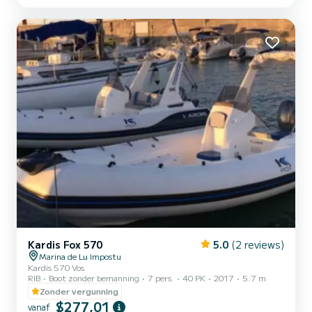
Kardis Fox 570
5.0
(2 reviews)
Marina de Lu Impostu
Kardis 570 Vos
RIB
Boot zonder bemanning
7 pers.
40 PK
2017
5.7 m
Zonder vergunning
$277,01
vanaf