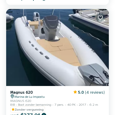
Magnus 620
5.0
(4 reviews)
Marina de Lu Impostu
MAGNUS 620
RIB
Boot zonder bemanning
7 pers.
40 PK
2017
6.2 m
Zonder vergunning