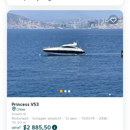
Princess V53
Olbia
Droom III
Motorboot
Schipper verplicht
12 pers.
1550 PK
2008
15.93 m
$2 885,50
vanaf