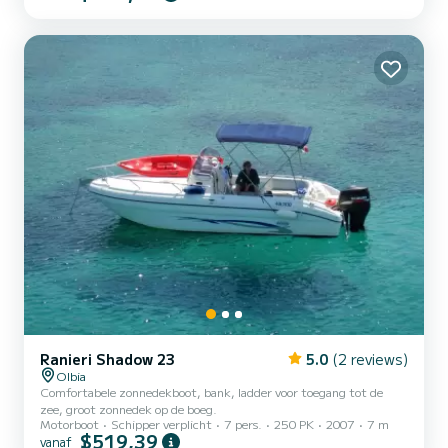
Het is opgezet met 3 luxe en ruime tweepersoonshutten, 2
badkamers met douche + buitendouche. De dinette is groot en
zeer comfortabel. Een magnetron (kan worden gebruikt wanneer
afgemeerd aan de kade), een grote koelkast, een koelbox en een
tweepit...
Ranieri Shadow 23
5.0
(2 reviews)
Olbia
Comfortabele zonnedekboot, bank, ladder voor toegang tot de
zee, groot zonnedek op de boeg.
Motorboot
Schipper verplicht
7 pers.
250 PK
2007
7 m
$519,39
vanaf