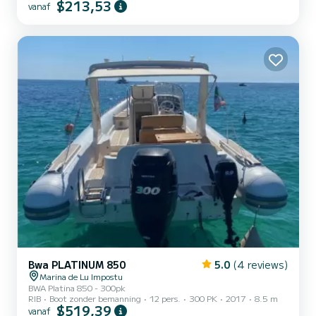
$213,53
vanaf
Bwa PLATINUM 850
5.0
(4 reviews)
Marina de Lu Impostu
BWA Platina 850 - 300pk
RIB
Boot zonder bemanning
12 pers.
300 PK
2017
8.5 m
$519,39
vanaf