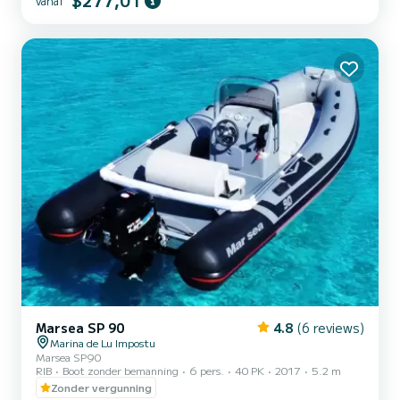
$277,01
vanaf
Marsea SP 90
4.8
(6 reviews)
Marina de Lu Impostu
Marsea SP90
RIB
Boot zonder bemanning
6 pers.
40 PK
2017
5.2 m
Zonder vergunning