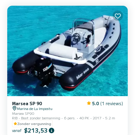
Marsea SP 90
5.0
(1 reviews)
Marina de Lu Impostu
Marsea SP90
RIB
Boot zonder bemanning
6 pers.
40 PK
2017
5.2 m
Zonder vergunning
$213,53
vanaf