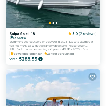
Salpa Soleil 18
5.0
(2 reviews)
La Spezia
Gommone geproduceerd en geleverd in 2025. Laatste exemplaar
van het merk Salpa dat de range van de Soleil rubberboten
RIB
Boot zonder bemanning
6 pers.
40 PK
2025
6 m
compleet maakt. Aan boord vindt u werkelijk alles wat u nodig
heeft voor een geweldige dag. De romp heeft de traditionele stap
Geweldige eigenaar
Zonder vergunning
die ongelooflijke prestaties garandeert, gecombineerd met de
$288,55
vanaf
nieuwe Honda-motor, zeer laag verbruik onder alle
omstandigheden. Het enorme zonnedek vooraan biedt comfortabel
plaats aan 3 gasten, net als het zonnedek achteraan. De console
aan stuurboord...