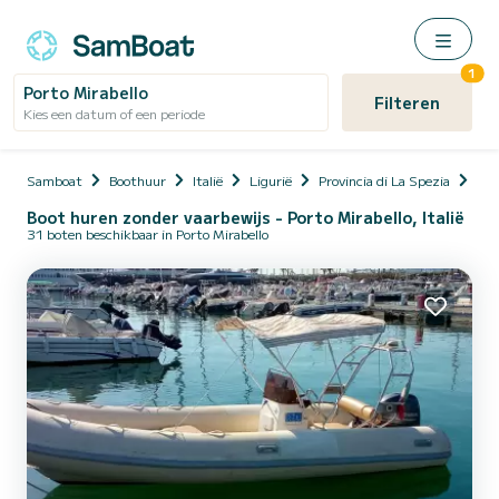
1
Porto Mirabello
Filteren
Kies een datum of een periode
Samboat
Boothuur
Italië
Ligurië
Provincia di La Spezia
La 
Boot huren zonder vaarbewijs - Porto Mirabello, Italië
31 boten beschikbaar in Porto Mirabello