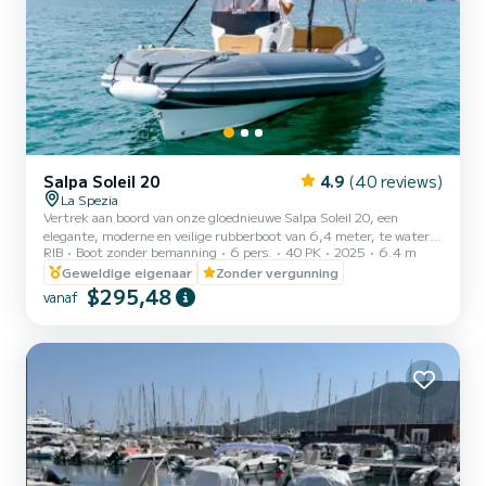
Salpa Soleil 20
4.9
(40 reviews)
La Spezia
Vertrek aan boord van onze gloednieuwe Salpa Soleil 20, een
elegante, moderne en veilige rubberboot van 6,4 meter, te water
RIB
Boot zonder bemanning
6 pers.
40 PK
2025
6.4 m
gelaten in maart 2025, met ruime zonnedekken aan de voor- en
achterzijde voor maximaal comfort en ontspanning. De Salpa Soleil
Geweldige eigenaar
Zonder vergunning
20 is uitgerust met een 40 pk Mercury motor die ZONDER
$295,48
vanaf
VAARBREVET kan worden bestuurd. Dankzij de console met een
groot windscherm kun je genieten van aangenaam varen in elke
situatie. De stereo-installatie zal je tijdens de tour gezelschap
houden e...