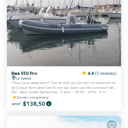
Bwa 550 Pro
4.4
(5 reviews)
La Spezia
*Huur jouw ideale boot!* Om de Golf van Dichters te verkennen en
de Cinque Terre vanaf zee te zien aan boord van een luxe boot! We
RIB
Boot zonder bemanning
5 pers.
40 PK
2018
6 m
bieden een breed scala aan opties om de wonderen van deze unieke
regio te ontdekken. *Rubberboten zonder vaarbewijs:* - 40 pk
Zonder vergunning
motor - Maximaal 5 personen capaciteit - Makkelijk te besturen en
$138,50
vanaf
te manoeuvreren - Perfect om de Cinque Terre en de Golf van
Dichters te verkennen *Boten met vaarbewijs:* - Diverse
afmetingen en capaciteiten - Ideaal voor grotere groepen...