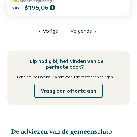
aan zee in de prachtige Golf van Dichters door te brengen. Deze
Zonder vergunning
opblaasboot kan zonder vaarbewijs worden gehuurd als u 18 jaar
$195,06
vanaf
oud bent oud en is uitgerust met een groot zonnedek op de boeg en
een comfortabele achterste bank; een grote luifel en een
comfortabele douche. De bijboot wordt afgeleverd met een volle...
‹
Vorige
Volgende
›
Hulp nodig bij het vinden van de
perfecte boot?
Een SamBoat adviseur vindt voor u de beste aanbiedingen
Vraag een offerte aan
De adviezen van de gemeenschap