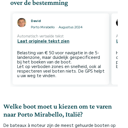
over de bestemming
David
Porto Mirabello
Augustus 2024
Automatisch vertaalde tekst
Automa
Laat originele tekst zien
Laat 
Belasting van € 50 voor navigatie in de 5-
Het i
landenzone, maar duidelijk gespecificeerd
om te
bij het boeken van de boot.
parkg
Let op verboden zones en snelheid, ook al
respecteren veel boten niets. De GPS helpt
Welke boot moet u kiezen om te varen
naar Porto Mirabello, Italië?
De bateaux à moteur zijn de meest gehuurde booten op