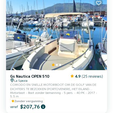
Gs Nautica OPEN 510
4.9
(25 reviews)
La Spezia
COMODO EN SNELLE MOTORBOOT OM DE GOLF VAN DE
DICHTERS TE BEZOEKEN (PORTOVENERE, HET EILAND
Motorboot
Boot zonder bemanning
5 pers.
40 PK
2017
PALMARIA, HET EILAND DEL TINO, HET BEELD STELLA MARIS,
5.5 m
LERICI TELLARO EN CALA MARAMOZZA). VOOR VERTREK
Zonder vergunning
ZULLEN WE SAMEN EEN KORTE LES GEVEN OVER HET STUREN
$207,76
VAN DE BOOT EN DE VEILIGSTE PLAATSEN OM TE VAREN. DE
vanaf
MOTOR IS VAN DE LAATSTE GENERATIE, HET IS SNEL MAAR