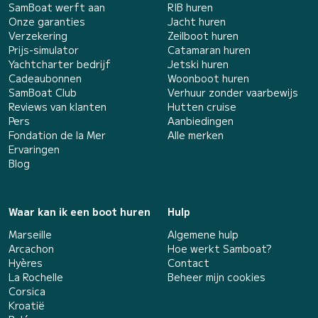
SamBoat werft aan
RIB huren
Onze garanties
Jacht huren
Verzekering
Zeilboot huren
Prijs-simulator
Catamaran huren
Yachtcharter bedrijf
Jetski huren
Cadeaubonnen
Woonboot huren
SamBoat Club
Verhuur zonder vaarbewijs
Reviews van klanten
Hutten cruise
Pers
Aanbiedingen
Fondation de la Mer
Alle merken
Ervaringen
Blog
Waar kan ik een boot huren
Hulp
Marseille
Algemene hulp
Arcachon
Hoe werkt Samboat?
Hyères
Contact
La Rochelle
Beheer mijn cookies
Corsica
Kroatië